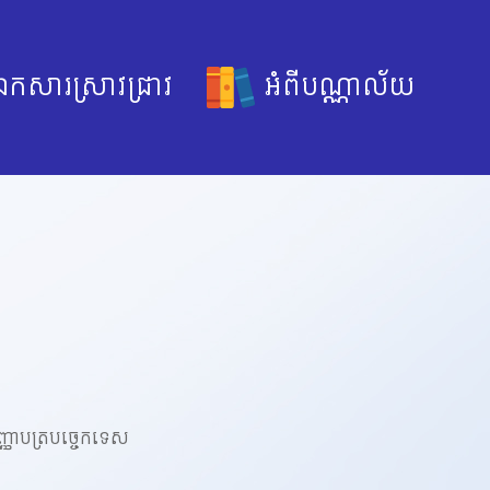
កសារស្រាវជ្រាវ
អំពីបណ្ណាល័យ
ិញ្ញាបត្របច្ចេកទេស