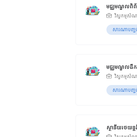
មជ្ឈមណ្ឌលពិព័
វិស្វកម្មសំណ
សារណាបញ្ចប់ឆ
មជ្ឈមណ្ឌលដឹកជ
វិស្វកម្មសំណ
សារណាបញ្ចប់ឆ
ស្ថានីយរថយន្ត
វិស្វកម្មសំណ