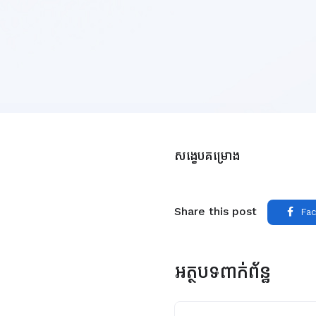
សង្ខេបគម្រោង
Share this post
Fac
អត្ថបទពាក់ព័ន្ធ