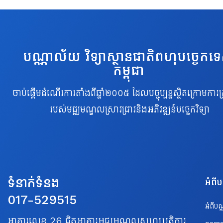
បណ្ណាល័យ វិទ្យាស្ថានជាតិពហុបច្ចេកទ
កម្ពុជា
ចាប់ផ្តើមដំណើរការតាំងពីឆ្នាំ២០០៥ ដែលបច្ចុប្បន្នស្ថិតក្រោមការគ្
របស់មជ្ឈមណ្ឌលស្រាវជ្រាវនិងអភិវឌ្ឍន៍បច្ចេកវិទ្យា
ទំនាក់ទំនង
អំពី
017-529515
អំពីប
អាគារលេខ 26 ជិតអាគារមជ្ឈមណ្ឌលសហប្រត្តិការ