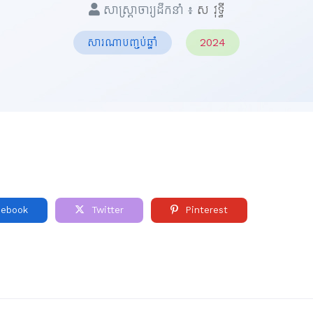
សាស្ត្រាចារ្យដឹកនាំ ៖
ស វុទ្ធី
សារណាបញ្ចប់ឆ្នាំ
2024
ebook
Twitter
Pinterest