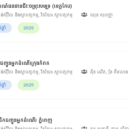
រណ៍ធនធានជីវៈចម្រុះសមុទ្រ (ខេត្តកែប)
ង់ស៊ីវិល និងស្ថាបត្យកម្ម
, វិស័យ៖
ស្ថាបត្យកម្ម
ឈុន សុបញ្ញា
្នាំ
2025
ញ្ជូនអ្នកដំណើរក្រុងកំពត
ង់ស៊ីវិល និងស្ថាបត្យកម្ម
, វិស័យ៖
ស្ថាបត្យកម្ម
អ៊ីន ដេវីត
,
វ៉ុន គឹមហេង
្នាំ
2025
ដឹកជញ្ជូនអ្នកដំណើរ ភ្នំពេញ
ង់ស៊ីវិល និងស្ថាបត្យកម្ម
, វិស័យ៖
ស្ថាបត្យកម្ម
ផុន សុធានី
,
ផាត លីកា