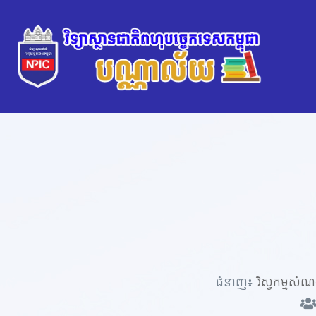
ជំនាញ៖
វិស្វកម្មសំណ