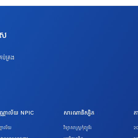
េស
រប់គ្រង
បណ្ណាល័យ NPIC
សារណានិស្សិត
តា
ណ្ណាល័យ
វិទ្យាសាស្ត្រកុំព្យូទ័រ
2