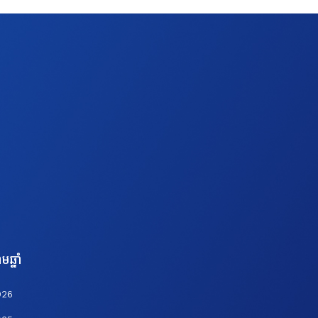
មឆ្នាំ
026