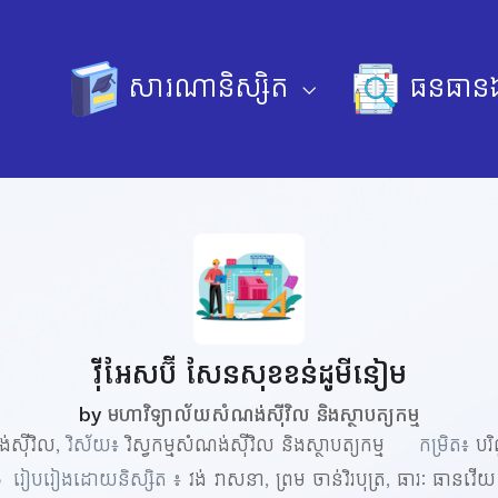
សារណានិស្សិត
ធនធានឯ
វ៉ីអែសប៊ី សែនសុខខន់ដូមីនៀម
by
មហាវិទ្យាល័យសំណង់ស៊ីវិល និងស្ថាបត្យកម្ម
ង់ស៊ីវិល
, វិស័យ៖
វិស្វកម្មសំណង់ស៊ីវិល និងស្ថាបត្យកម្ម
កម្រិត៖
បរ
រៀបរៀងដោយនិស្សិត ៖
វង់ វាសនា
,
ព្រម ចាន់វិរបុត្រ
,
ធារៈ ធានវើយ