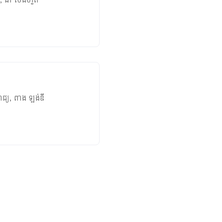
រាជ្យ
,
ពាង ឡង់ឌី