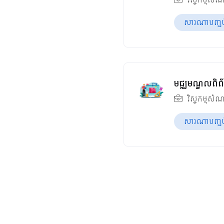
សារណាបញ្ចប់ឆ
មជ្ឈមណ្ឌលពិព័
វិស្វកម្មសំណ
សារណាបញ្ចប់ឆ