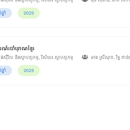
្នាំ
2025
រណ៍របាំបុរាណខ្មែរ
ង់ស៊ីវិល និងស្ថាបត្យកម្ម
, វិស័យ៖
ស្ថាបត្យកម្ម
អាង ស្រីណុច
,
រិទ្ធ ចាន់
្នាំ
2025