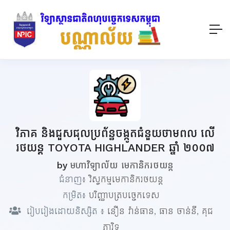
វិភាគ និងជួសជុលប្រព័ន្ធចង្កូតជំនួយថាមពល លើ
រថយន្ត TOYOTA HIGHLANDER ឆ្នាំ ២០០៧
by
មហាវិទ្យាល័យ មេកានិករថយន្ត
ជំនាញ៖
វិស្វកម្មមេកានិករថយន្ត
កម្រិត៖
បរិញ្ញាបត្របច្ចេកទេស
រៀបរៀងដោយនិស្សិត ៖
នឿន វ៉ាន់ធាន
,
ធាន ចាន់នី
,
គុជ
ភារិទ្ធ