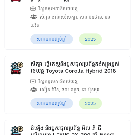
វិស្វកម្មមេកានិករថយន្ត
សំអូន ចាន់សេរីសត្យា
,
សន ប៊ុនថាន
,
ខន
ដេវីត
សារណាបញ្ចប់ឆ្នាំ
2025
សិក្សា ធ្វើតេស្តនិងជួសជុលប្រព័ន្ធតង់ស្យុងខ្ពស់
រថយន្ត Toyota Corolla Hybrid 2018
វិស្វកម្មមេកានិករថយន្ត
សឿន រ៉ាវីន
,
ធុយ​ ពន្លក
,
ជា ប៊ុនថុង
សារណាបញ្ចប់ឆ្នាំ
2025
ដំឡើង និងជួសជុលប្រព័ន្ធ អិល ភី ជី
លើរថយន្ដ LEXUS RX-300 ឆ្នាំ ២០០៣