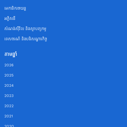
មេកានិករថយន្ត
អគ្គិសនី
សំណង់ស៊ីវិល និងស្ថាបត្យកម្ម
ទេសចរណ័ និងបដិសណ្ឋារកិច្ច
តាមឆ្នាំ
2026
2025
2024
2023
2022
2021
2020