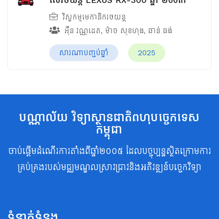
វិស្វកម្មមេកានិករថយន្ត
អ៊ឺន វណ្ណដេត
,
ម៉ាច សុខហុង
,
ឆាន់ ផង់
សារណាបញ្ចប់ឆ្នាំ
2025
បណ្ណាល័យ វិទ្យាស្ថានជាតិពហុបច្ចេកទេស
កម្ពុជា
ចាប់ផ្តើមដំណើរការតាំងពីឆ្នាំ២០០៥ ដែលបច្ចុប្បន្នស្ថិតក្រោមការ
គ្រប់គ្រងរបស់មជ្ឈមណ្ឌលស្រាវជ្រាវនិងអភិវឌ្ឍន៍បច្ចេកវិទ្យា
ទំនាក់ទំនង