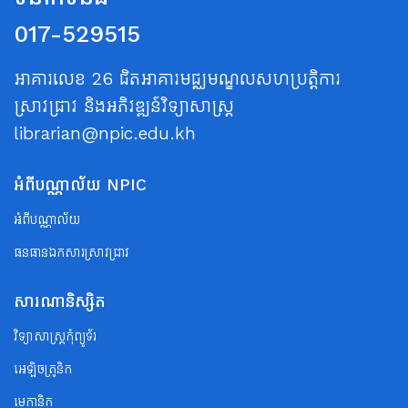
017-529515
អាគារលេខ 26 ជិតអាគារមជ្ឈមណ្ឌលសហប្រត្តិការ
ស្រាវជ្រាវ និងអភិវឌ្ឍន៍វិទ្យាសាស្ត្រ
librarian@npic.edu.kh
អំពីបណ្ណាល័យ NPIC
អំពីបណ្ណាល័យ
ធនធានឯកសារស្រាវជ្រាវ
សារណានិស្សិត
វិទ្យាសាស្ត្រកុំព្យូទ័រ
អេឡិចត្រូនិក
មេកានិក