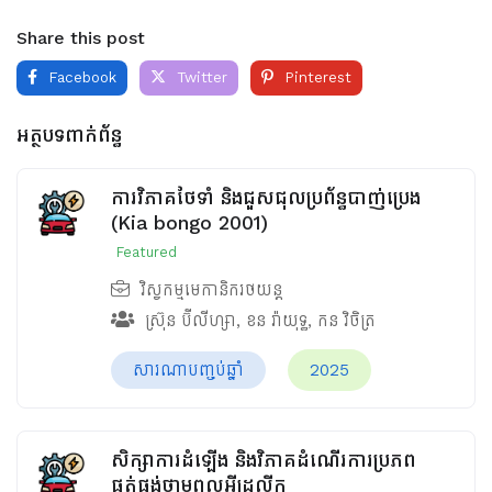
Share this post
Facebook
Twitter
Pinterest
អត្ថបទពាក់ព័ន្ធ
ការវិភាគថែទាំ និងជួសជុលប្រព័ន្ធបាញ់ប្រេង
(Kia bongo 2001)
Featured
វិស្វកម្មមេកានិករថយន្ត
ស្រ៊ុន ប៊ីលីហ្សា
,
ខន រ៉ាយុទ្ធ
,
កន វិចិត្រ
សារណាបញ្ចប់ឆ្នាំ
2025
សិក្សាការដំឡើង និងវិភាគដំណើរការប្រភព
ផ្គត់ផ្គង់ថាមពលអ៊ីដ្រូលីក