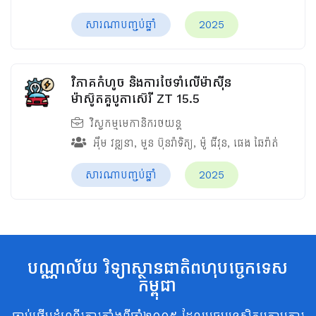
សារណាបញ្ចប់ឆ្នាំ
2025
វិភាគកំហូច​ និងការថែទាំលើម៉ាស៊ីន
ម៉ាស៊ូតគួបូតាស៊េរី ZT 15.5
វិស្វកម្មមេកានិករថយន្ត
អ៊ឹម វឌ្ឍនា
,
មួន ប៊ុនរ៉ាទិត្យ
,
ម៉ូ ជីវុន
,
ផេង ឆៃវ៉ាត់
សារណាបញ្ចប់ឆ្នាំ
2025
បណ្ណាល័យ វិទ្យាស្ថានជាតិពហុបច្ចេកទេស
កម្ពុជា