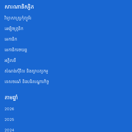
សារណានិស្សិត
វិទ្យាសាស្ត្រកុំព្យូទ័រ
អេឡិចត្រូនិក
មេកានិក
មេកានិករថយន្ត
អគ្គិសនី
សំណង់ស៊ីវិល និងស្ថាបត្យកម្ម
ទេសចរណ័ និងបដិសណ្ឋារកិច្ច
តាមឆ្នាំ
2026
2025
2024