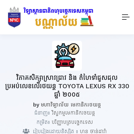
វិភាគសិក្សាស្រាវជ្រាវ និង តំហែទាំជួសជុល
ប្រអប់លេខលើរថយន្ត TOYOTA LEXUS RX 330
ឆ្នាំ ២០០៥
by
មហាវិទ្យាល័យ មេកានិករថយន្ត
ជំនាញ៖
វិស្វកម្មមេកានិករថយន្ត
កម្រិត៖
បរិញ្ញាបត្របច្ចេកទេស
រៀបរៀងដោយនិស្សិត ៖
ហន ចាន់ដារ៉ា