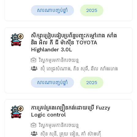
សារណាបញ្ចប់ឆ្នាំ
2025
សិក្សាប្រៀបធៀបប្រព័ន្ធបញ្ចុះកម្ដៅរវាង សាំង
និង អិល ភី ជី ម៉ាស៊ីន TOYOTA
Highlander 3.0L
វិស្វកម្មមេកានិករថយន្ត
ស៊ុំ ពេជ្រសំណាង
,
ភិន សុធី
,
ឆិល សាំងហេង
សារណាបញ្ចប់ឆ្នាំ
2025
ការគ្រប់គ្រងល្បឿនកង់ដោយប្រើ Fuzzy
Logic control
វិស្វកម្មមេកានិករថយន្ត
ស៊ិន សុនី
,
គ្រុយ ធៀន
,
គាំ ស៊ាងហ៊ី