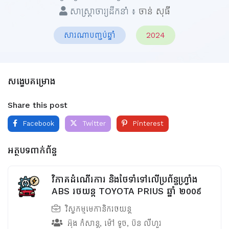
សាស្ត្រាចារ្យដឹកនាំ ៖
ចាន់ សុធី
សារណាបញ្ចប់ឆ្នាំ
2024
សង្ខេបគម្រោង
Share this post
Facebook
Twitter
Pinterest
អត្ថបទពាក់ព័ន្ធ
វិភាគដំណើរការ និងថែទាំទៅលើប្រព័ន្ធហ្វ្រាំង
ABS រថយន្ត TOYOTA PRIUS ឆ្នាំ ២០០៩
វិស្វកម្មមេកានិករថយន្ត
អ៊ុង កំសាន្ត
,
ម៉ៅ ទូច
,
ប៊ន លីហួរ