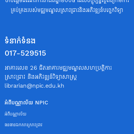
ចាប់ផ្តើមដំណើរការតាំងពីឆ្នាំ២០០៥ ដែលបច្ចុប្បន្នស្ថិតក្រោមការ
គ្រប់គ្រងរបស់មជ្ឈមណ្ឌលស្រាវជ្រាវនិងអភិវឌ្ឍន៍បច្ចេកវិទ្យា
ទំនាក់ទំនង
017-529515
អាគារលេខ 26 ជិតអាគារមជ្ឈមណ្ឌលសហប្រត្តិការ
ស្រាវជ្រាវ និងអភិវឌ្ឍន៍វិទ្យាសាស្ត្រ
librarian@npic.edu.kh
អំពីបណ្ណាល័យ NPIC
អំពីបណ្ណាល័យ
ធនធានឯកសារស្រាវជ្រាវ