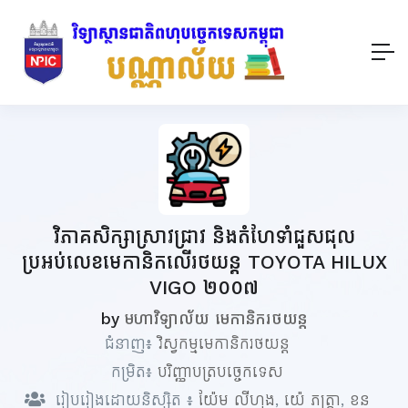
វិភាគសិក្សាស្រាវជ្រាវ និងតំហែទាំជួសជុល
ប្រអប់លេខមេកានិកលើរថយន្ត TOYOTA HILUX
VIGO ២០០៧
by
មហាវិទ្យាល័យ មេកានិករថយន្ត
ជំនាញ៖
វិស្វកម្មមេកានិករថយន្ត
កម្រិត៖
បរិញ្ញាបត្របច្ចេកទេស
រៀបរៀងដោយនិស្សិត ៖
យ៉ែម លីហុង
,
យ៉េ ភត្ត្រា
,
ខន