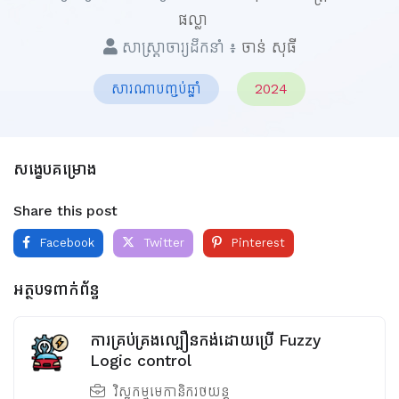
ផល្លា
សាស្ត្រាចារ្យដឹកនាំ ៖
ចាន់ សុធី
សារណាបញ្ចប់ឆ្នាំ
2024
សង្ខេបគម្រោង
Share this post
Facebook
Twitter
Pinterest
អត្ថបទពាក់ព័ន្ធ
ការគ្រប់គ្រងល្បឿនកង់ដោយប្រើ Fuzzy
Logic control
វិស្វកម្មមេកានិករថយន្ត