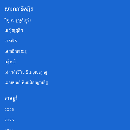
សារណានិស្សិត
វិទ្យាសាស្ត្រកុំព្យូទ័រ
អេឡិចត្រូនិក
មេកានិក
មេកានិករថយន្ត
អគ្គិសនី
សំណង់ស៊ីវិល និងស្ថាបត្យកម្ម
ទេសចរណ័ និងបដិសណ្ឋារកិច្ច
តាមឆ្នាំ
2026
2025