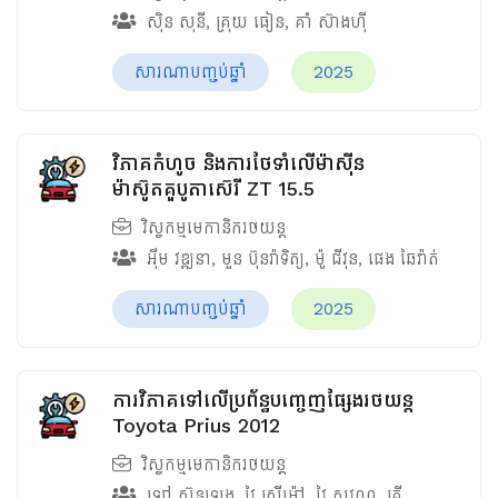
ស៊ិន សុនី
,
គ្រុយ ធៀន
,
គាំ ស៊ាងហ៊ី
សារណាបញ្ចប់ឆ្នាំ
2025
វិភាគកំហូច​ និងការថែទាំលើម៉ាស៊ីន
ម៉ាស៊ូតគួបូតាស៊េរី ZT 15.5
វិស្វកម្មមេកានិករថយន្ត
អ៊ឹម វឌ្ឍនា
,
មួន ប៊ុនរ៉ាទិត្យ
,
ម៉ូ ជីវុន
,
ផេង ឆៃវ៉ាត់
សារណាបញ្ចប់ឆ្នាំ
2025
ការវិភាគទៅលើប្រព័ន្ធបញ្ចេញផ្សែងរថយន្ត
Toyota Prius 2012
វិស្វកម្មមេកានិករថយន្ត
ឡៅ ស៊ុនឡេង
,
វៃ ស្រីម៉ៅ
,
វៃ សុវណ្ណ
,
គ្រី