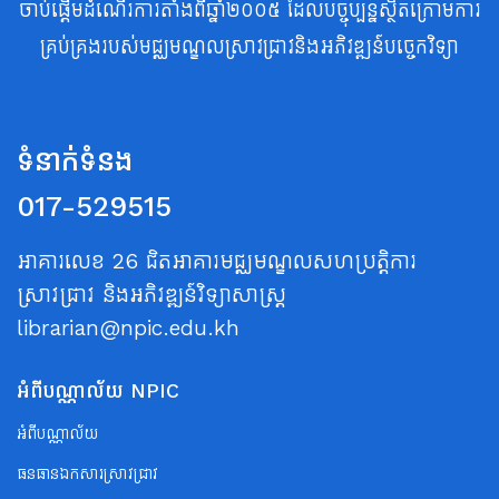
ចាប់ផ្តើមដំណើរការតាំងពីឆ្នាំ២០០៥ ដែលបច្ចុប្បន្នស្ថិតក្រោមការ
គ្រប់គ្រងរបស់មជ្ឈមណ្ឌលស្រាវជ្រាវនិងអភិវឌ្ឍន៍បច្ចេកវិទ្យា
ទំនាក់ទំនង
017-529515
អាគារលេខ 26 ជិតអាគារមជ្ឈមណ្ឌលសហប្រត្តិការ
ស្រាវជ្រាវ និងអភិវឌ្ឍន៍វិទ្យាសាស្ត្រ
librarian@npic.edu.kh
អំពីបណ្ណាល័យ NPIC
អំពីបណ្ណាល័យ
ធនធានឯកសារស្រាវជ្រាវ