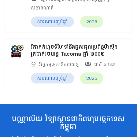
សុផាន់ណាត់
សារណាបញ្ចប់ឆ្នាំ
2025
វិភាគកំហូចទំហែទាំនិងជួសជុលប្រព័ន្ធម៉ាស៊ីន
ត្រជាក់រថយន្ត Tacoma ឆ្នាំ ២០០២
វិស្វកម្មមេកានិករថយន្ត
ជាតិ​​ សាវដា
សារណាបញ្ចប់ឆ្នាំ
2025
បណ្ណាល័យ វិទ្យាស្ថានជាតិពហុបច្ចេកទេស
កម្ពុជា