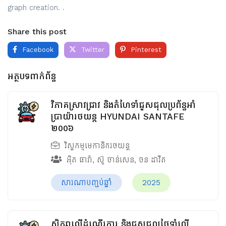
graph creation. .
Share this post
Facebook
Twitter
Pinterest
អត្ថបទពាក់ព័ន្ធ
វិភាគស្រាវជ្រាវ និងតំហែទាំជួសជុលប្រព័ន្ធអាំ
ប្រាយ៉ារថយន្ត HYUNDAI SANTAFE
២០០៦
វិស្វកម្មមេកានិករថយន្ត
អ៊ិត ធារ៉ា
,
ស៊ូ ចាន់សេន
,
ចន ដាវីត
សារណាបញ្ចប់ឆ្នាំ
2025
សិក្សាលើដំណើរការ និងជួសជុលថែទាំលើ