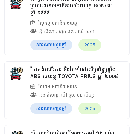
ប្រអប់លេខមេកានិករបស់រថយន្ត BONGO
ឆ្នាំ ១៩៩៩
វិស្វកម្មមេកានិករថយន្ត
អ៊ូ ស៊ីណា
,
ហុក ថុល
,
ឈុំ សុភា
សារណាបញ្ចប់ឆ្នាំ
2025
វិភាគដំណើរការ និងថែទាំទៅលើប្រព័ន្ធហ្វ្រាំង
ABS រថយន្ត TOYOTA PRIUS ឆ្នាំ ២០០៩
វិស្វកម្មមេកានិករថយន្ត
អ៊ុង កំសាន្ត
,
ម៉ៅ ទូច
,
ប៊ន លីហួរ
សារណាបញ្ចប់ឆ្នាំ
2025
សិក្សាប្រៀបធៀបប្រព័ន្ធបញ្ចុះកម្ដៅរវាង សាំង