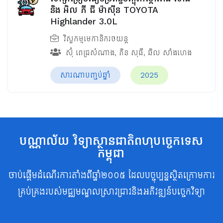
និង អិល ភី ជី ម៉ាស៊ីន TOYOTA
Highlander 3.0L
វិស្វកម្មមេកានិករថយន្ត
ស៊ុំ ពេជ្រសំណាង
,
ភិន សុធី
,
ឆិល សាំងហេង
សារណាបញ្ចប់ឆ្នាំ
2025
បណ្ណាល័យ វិទ្យាស្ថានជាតិពហុបច្ចេកទេស
កម្ពុជា
ចាប់ផ្តើមដំណើរការតាំងពីឆ្នាំ២០០៥ ដែលបច្ចុប្បន្នស្ថិតក្រោមការ
គ្រប់គ្រងរបស់មជ្ឈមណ្ឌលស្រាវជ្រាវនិងអភិវឌ្ឍន៍បច្ចេកវិទ្យា