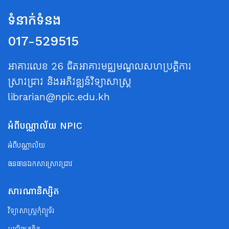
ទំនាក់ទំនង
017-529515
អាគារលេខ 26 ជិតអាគារមជ្ឈមណ្ឌលសហប្រត្តិការ
ស្រាវជ្រាវ និងអភិវឌ្ឍន៍វិទ្យាសាស្ត្រ
librarian@npic.edu.kh
អំពីបណ្ណាល័យ NPIC
អំពីបណ្ណាល័យ
ធនធានឯកសារស្រាវជ្រាវ
សារណានិស្សិត
វិទ្យាសាស្ត្រកុំព្យូទ័រ