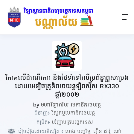
វិភាគលើដំណើរការ និងថែទាំទៅលើប្រព័ន្ធព្រួសប្រេង
ដោយអេឡិចត្រូនិចរថយន្តឡិចស៊ីស RX330
ឆ្នាំ២០០២
by
មហាវិទ្យាល័យ មេកានិករថយន្ត
ជំនាញ៖
វិស្វកម្មមេកានិករថយន្ត
កម្រិត៖
បរិញ្ញាបត្របច្ចេកទេស
រៀបរៀងដោយនិស្សិត ៖
ហេង បញ្ចរិទ្ធ
,
វឿន ដារ៉ូ
,
ណាំ