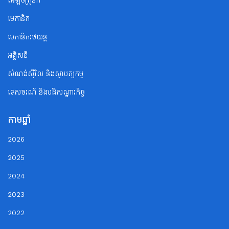
អេឡិចត្រូនិក
មេកានិក
មេកានិករថយន្ត
អគ្គិសនី
សំណង់ស៊ីវិល និងស្ថាបត្យកម្ម
ទេសចរណ័ និងបដិសណ្ឋារកិច្ច
តាមឆ្នាំ
2026
2025
2024
2023
2022