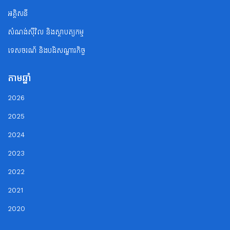
អគ្គិសនី
សំណង់ស៊ីវិល និងស្ថាបត្យកម្ម
ទេសចរណ័ និងបដិសណ្ឋារកិច្ច
តាមឆ្នាំ
2026
2025
2024
2023
2022
2021
2020