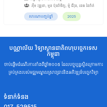
អ៊ឹម វឌ្ឍនា
,
មួន ប៊ុនរ៉ាទិត្យ
,
ម៉ូ ជីវុន
,
ផេង ឆៃវ៉ាត់
សារណាបញ្ចប់ឆ្នាំ
2025
បណ្ណាល័យ វិទ្យាស្ថានជាតិពហុបច្ចេកទេស
កម្ពុជា
ចាប់ផ្តើមដំណើរការតាំងពីឆ្នាំ២០០៥ ដែលបច្ចុប្បន្នស្ថិតក្រោមការ
គ្រប់គ្រងរបស់មជ្ឈមណ្ឌលស្រាវជ្រាវនិងអភិវឌ្ឍន៍បច្ចេកវិទ្យា
ទំនាក់ទំនង
017-529515