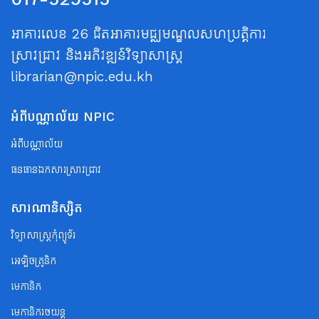
អាគារលេខ 26 ជិតអាគារមជ្ឈមណ្ឌលសហប្រត្តិការ
ស្រាវជ្រាវ និងអភិវឌ្ឍន៍វិទ្យាសាស្ត្រ
librarian@npic.edu.kh
អំពីបណ្ណាល័យ NPIC
អំពីបណ្ណាល័យ
ធនធានឯកសារស្រាវជ្រាវ
សារណានិស្សិត
វិទ្យាសាស្ត្រកុំព្យូទ័រ
អេឡិចត្រូនិក
មេកានិក
មេកានិករថយន្ត