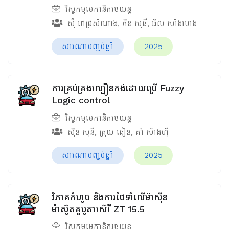
វិស្វកម្មមេកានិករថយន្ត
ស៊ុំ ពេជ្រសំណាង
,
ភិន សុធី
,
ឆិល សាំងហេង
សារណាបញ្ចប់ឆ្នាំ
2025
ការគ្រប់គ្រងល្បឿនកង់ដោយប្រើ Fuzzy
Logic control
វិស្វកម្មមេកានិករថយន្ត
ស៊ិន សុនី
,
គ្រុយ ធៀន
,
គាំ ស៊ាងហ៊ី
សារណាបញ្ចប់ឆ្នាំ
2025
វិភាគកំហូច​ និងការថែទាំលើម៉ាស៊ីន
ម៉ាស៊ូតគួបូតាស៊េរី ZT 15.5
វិស្វកម្មមេកានិករថយន្ត