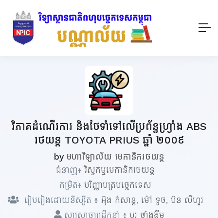
វិភាគដំណើរការ និងថែទាំទៅលើប្រព័ន្ធហ្វ្រាំង ABS
រថយន្ត TOYOTA PRIUS ឆ្នាំ ២០០៩
by
មហាវិទ្យាល័យ មេកានិករថយន្ត
ជំនាញ៖
វិស្វកម្មមេកានិករថយន្ត
កម្រិត៖
បរិញ្ញាបត្របច្ចេកទេស
រៀបរៀងដោយនិស្សិត ៖
អ៊ុង កំសាន្ត
,
ម៉ៅ ទូច
,
ប៊ន លីហួរ
សាស្ត្រាចារ្យដឹកនាំ ៖
បូរ ថាំងងីម