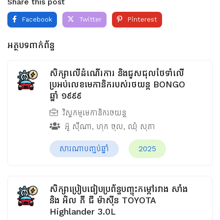
Share this post
Facebook
Twitter
Pinterest
អត្ថបទពាក់ព័ន្ធ
សិក្សាលើដំណើរការ និងជួសជុលថែទាំលើ
ប្រអប់លេខមេកានិករបស់រថយន្ត BONGO
ឆ្នាំ ១៩៩៩
វិស្វកម្មមេកានិករថយន្ត
អ៊ូ ស៊ីណា
,
ហុក ថុល
,
ឈុំ សុភា
សារណាបញ្ចប់ឆ្នាំ
2025
សិក្សាប្រៀបធៀបប្រព័ន្ធបញ្ចុះកម្ដៅរវាង សាំង
និង អិល ភី ជី ម៉ាស៊ីន TOYOTA
Highlander 3.0L