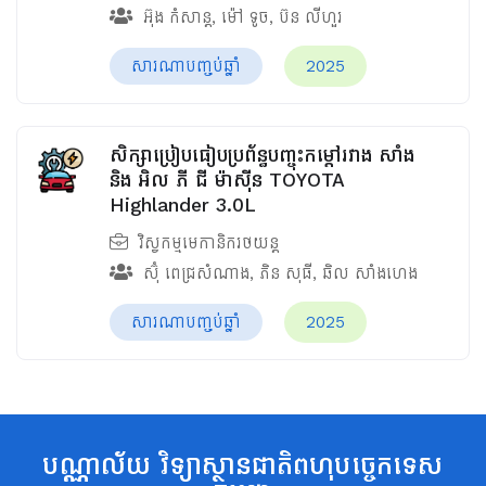
អ៊ុង កំសាន្ត
,
ម៉ៅ ទូច
,
ប៊ន លីហួរ
សារណាបញ្ចប់ឆ្នាំ
2025
សិក្សាប្រៀបធៀបប្រព័ន្ធបញ្ចុះកម្ដៅរវាង សាំង
និង អិល ភី ជី ម៉ាស៊ីន TOYOTA
Highlander 3.0L
វិស្វកម្មមេកានិករថយន្ត
ស៊ុំ ពេជ្រសំណាង
,
ភិន សុធី
,
ឆិល សាំងហេង
សារណាបញ្ចប់ឆ្នាំ
2025
បណ្ណាល័យ វិទ្យាស្ថានជាតិពហុបច្ចេកទេស