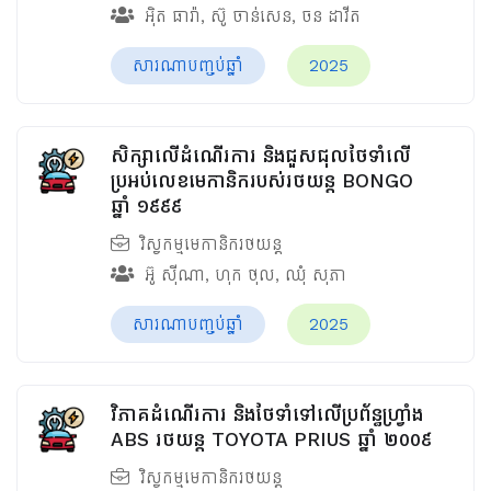
អ៊ិត ធារ៉ា
,
ស៊ូ ចាន់សេន
,
ចន ដាវីត
សារណាបញ្ចប់ឆ្នាំ
2025
សិក្សាលើដំណើរការ និងជួសជុលថែទាំលើ
ប្រអប់លេខមេកានិករបស់រថយន្ត BONGO
ឆ្នាំ ១៩៩៩
វិស្វកម្មមេកានិករថយន្ត
អ៊ូ ស៊ីណា
,
ហុក ថុល
,
ឈុំ សុភា
សារណាបញ្ចប់ឆ្នាំ
2025
វិភាគដំណើរការ និងថែទាំទៅលើប្រព័ន្ធហ្វ្រាំង
ABS រថយន្ត TOYOTA PRIUS ឆ្នាំ ២០០៩
វិស្វកម្មមេកានិករថយន្ត