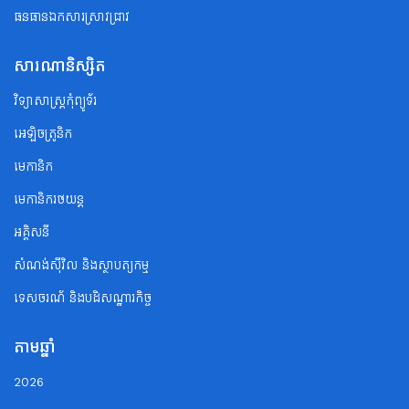
ធនធានឯកសារស្រាវជ្រាវ
សារណានិស្សិត
វិទ្យាសាស្ត្រកុំព្យូទ័រ
អេឡិចត្រូនិក
មេកានិក
មេកានិករថយន្ត
អគ្គិសនី
សំណង់ស៊ីវិល និងស្ថាបត្យកម្ម
ទេសចរណ័ និងបដិសណ្ឋារកិច្ច
តាមឆ្នាំ
2026