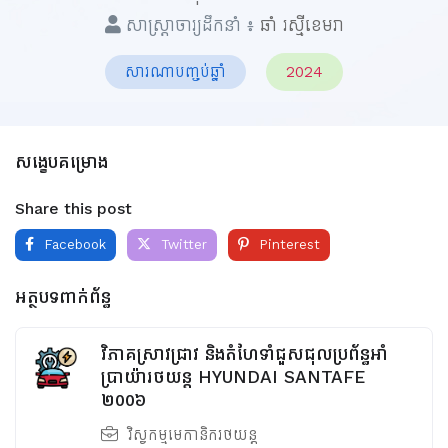
សាស្ត្រាចារ្យដឹកនាំ ៖
ឆាំ រស្មីខេមរា
សារណាបញ្ចប់ឆ្នាំ
2024
សង្ខេបគម្រោង
Share this post
Facebook
Twitter
Pinterest
អត្ថបទពាក់ព័ន្ធ
វិភាគស្រាវជ្រាវ និងតំហែទាំជួសជុលប្រព័ន្ធអាំ
ប្រាយ៉ារថយន្ត HYUNDAI SANTAFE
២០០៦
វិស្វកម្មមេកានិករថយន្ត