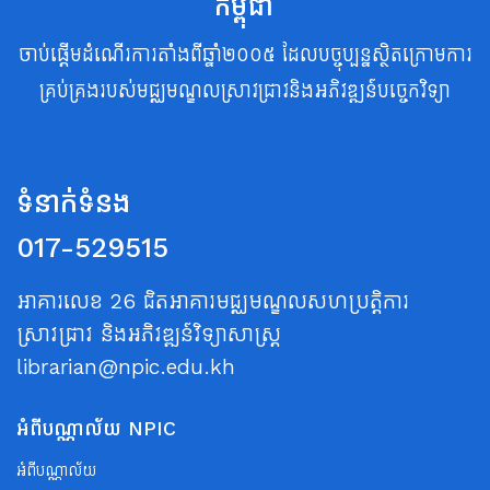
កម្ពុជា
ចាប់ផ្តើមដំណើរការតាំងពីឆ្នាំ២០០៥ ដែលបច្ចុប្បន្នស្ថិតក្រោមការ
គ្រប់គ្រងរបស់មជ្ឈមណ្ឌលស្រាវជ្រាវនិងអភិវឌ្ឍន៍បច្ចេកវិទ្យា
ទំនាក់ទំនង
017-529515
អាគារលេខ 26 ជិតអាគារមជ្ឈមណ្ឌលសហប្រត្តិការ
ស្រាវជ្រាវ និងអភិវឌ្ឍន៍វិទ្យាសាស្ត្រ
librarian@npic.edu.kh
អំពីបណ្ណាល័យ NPIC
អំពីបណ្ណាល័យ