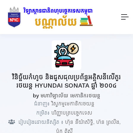
វិនិច្ឆ័យកំហូច និងជួសជុលប្រព័ន្ធអគ្គិសនីលើតួរ
រថយន្ត HYUNDAI SONATA ឆ្នាំ ២០០៤
by
មហាវិទ្យាល័យ មេកានិករថយន្ត
ជំនាញ៖
វិស្វកម្មមេកានិករថយន្ត
កម្រិត៖
បរិញ្ញាបត្របច្ចេកទេស
រៀបរៀងដោយនិស្សិត ៖
ហ៊ុន នីយ៉ាសិទ្ធិ
,
ហ៊ន ព្រលឹង
,
ប៉ុក ពិសី