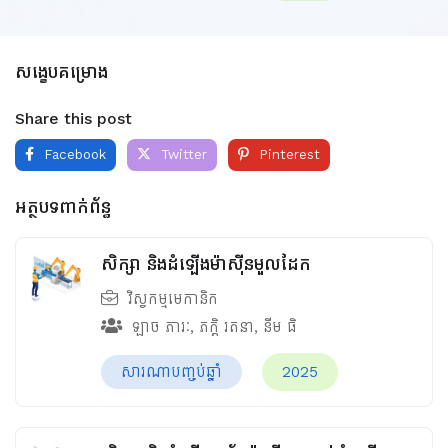
សង្ខេបគម្រោង
Share this post
Facebook
Twitter
Pinterest
អត្ថបទពាក់ព័ន្ធ
សិក្សា និងដំឡើងម៉ាស៊ីនមួលដែក
វិស្វកម្មមេកានិក
ឡាច ភារៈ
,
ភក្ដិ រតនា
,
នីម ធិ
សារណាបញ្ចប់ឆ្នាំ
2025