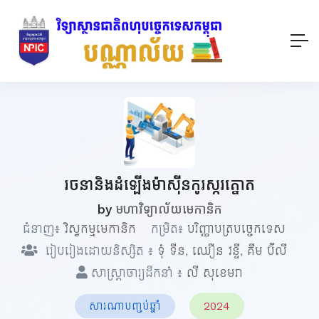
រចនា​និងដំឡើងម៉ាស៊ីនកូរស្ករត្នោត
by
មហាវិទ្យាល័យមេកានិក
ជំនាញ៖
វិស្វកម្មមេកានិក
កម្រិត៖
បរិញ្ញាបត្របច្ចេកទេស
រៀបរៀងដោយនិស្សិត ៖
ទុំ ទីន
,
ឈឿន វន្ទី
,
គីម ប៊ីលី
សាស្ត្រាចារ្យដឹកនាំ ៖
លី សុខេមរា
សារណាបញ្ចប់ឆ្នាំ
2024