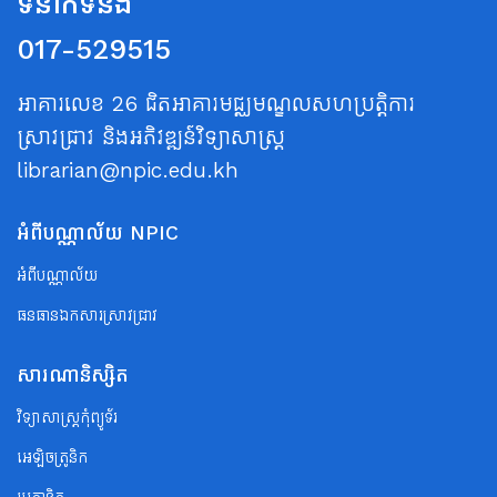
ទំនាក់ទំនង
017-529515
អាគារលេខ 26 ជិតអាគារមជ្ឈមណ្ឌលសហប្រត្តិការ
ស្រាវជ្រាវ និងអភិវឌ្ឍន៍វិទ្យាសាស្ត្រ
librarian@npic.edu.kh
អំពីបណ្ណាល័យ NPIC
អំពីបណ្ណាល័យ
ធនធានឯកសារស្រាវជ្រាវ
សារណានិស្សិត
វិទ្យាសាស្ត្រកុំព្យូទ័រ
អេឡិចត្រូនិក