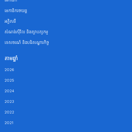
មេកានិក
មេកានិករថយន្ត
អគ្គិសនី
សំណង់ស៊ីវិល និងស្ថាបត្យកម្ម
ទេសចរណ័ និងបដិសណ្ឋារកិច្ច
តាមឆ្នាំ
2026
2025
2024
2023
2022
2021