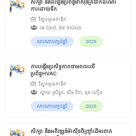
សិក្សា និងដំឡើងប្រព័ន្ធម៉ាស៊ីនត្រជាក់ដំណើរ
ការដោយទឹក
វិស្វកម្មមេកានិក
រង ប៊ុនហ៊
,
ម៉ម ចល់សារ
សារណាបញ្ចប់ឆ្នាំ
2025
ការបង្កើនប្រសិទ្ធភាពថាមពលលើ
ប្រព័ន្ធHVAC
វិស្វកម្មមេកានិក
ស្វាយ ស្រីខ្លូត
,
យឹម វិតា
,
ជុន ហឿន
សារណាបញ្ចប់ឆ្នាំ
2025
សិក្សា និងអភិវឌ្ឍន៍ម៉ាស៊ីនចិញ្រ្ចាំដើមពោត