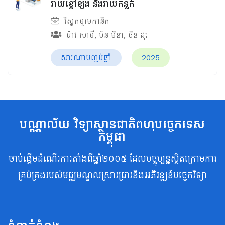
វាយខ្ចៅខ្យង និងវាយកន្ទក់
វិស្វកម្មមេកានិក
ប៉ាវ សាមី
,
ប៊ន មិនា
,
ចិន ដុះ
សារណាបញ្ចប់ឆ្នាំ
2025
បណ្ណាល័យ វិទ្យាស្ថានជាតិពហុបច្ចេកទេស
កម្ពុជា
ចាប់ផ្តើមដំណើរការតាំងពីឆ្នាំ២០០៥ ដែលបច្ចុប្បន្នស្ថិតក្រោមការ
គ្រប់គ្រងរបស់មជ្ឈមណ្ឌលស្រាវជ្រាវនិងអភិវឌ្ឍន៍បច្ចេកវិទ្យា