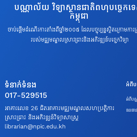
បណ្ណាល័យ វិទ្យាស្ថានជាតិពហុបច្ចេកទ
កម្ពុជា
ចាប់ផ្តើមដំណើរការតាំងពីឆ្នាំ២០០៥ ដែលបច្ចុប្បន្នស្ថិតក្រោមការគ្
របស់មជ្ឈមណ្ឌលស្រាវជ្រាវនិងអភិវឌ្ឍន៍បច្ចេកវិទ្យា
ទំនាក់ទំនង
អំពី
017-529515
អំពីប
អាគារលេខ 26 ជិតអាគារមជ្ឈមណ្ឌលសហប្រត្តិការ
ធនធាន
ស្រាវជ្រាវ និងអភិវឌ្ឍន៍វិទ្យាសាស្ត្រ
librarian@npic.edu.kh