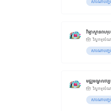
សារណាបញ្ចប់ឆ
វិទ្យាស្ថានពហុប
វិស្វកម្មសំណ
សារណាបញ្ចប់ឆ
មជ្ឈមណ្ឌលវប្បធ
វិស្វកម្មសំណ
សារណាបញ្ចប់ឆ