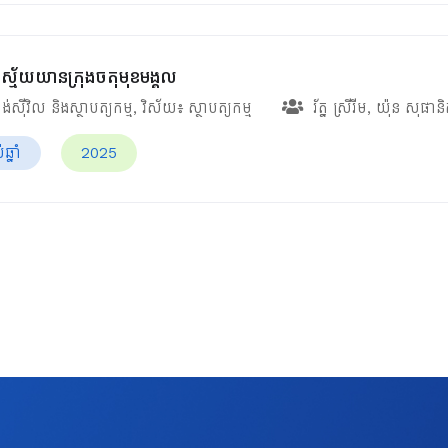
ស្ម័យយានក្រុងចតុមុខមង្គល
ង់ស៊ីវិល និងស្ថាបត្យកម្ម
, វិស័យ៖
ស្ថាបត្យកម្ម
រ័ត្ន ស្រីរីម
,
យ៉ុន សុផាន
្នាំ
2025