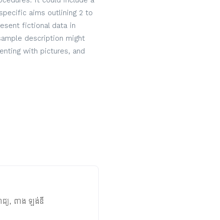
cedures. It could include a
specific aims outlining 2 to
sent fictional data in
 sample description might
nting with pictures, and
រាជ្យ
,
ពាង ឡង់ឌី