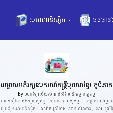
សារណានិស្សិត
ធនធានឯ
ឈមណ្ឌលអភិរក្សឧបករណ៍តន្រ្តីបុរាណខ្មែរ ភូមិភាគន
by
មហាវិទ្យាល័យសំណង់ស៊ីវិល និងស្ថាបត្យកម្ម
មសំណង់ស៊ីវិល និងស្ថាបត្យកម្ម
, វិស័យ៖
ស្ថាបត្យកម្ម
កម្រិត៖
បរិញ្ញា
រៀបរៀងដោយនិស្សិត ៖
សារ៉ាត ស្រីនាថ
,
សាង សំណាង
,
ណែម ស្រីរ័ត