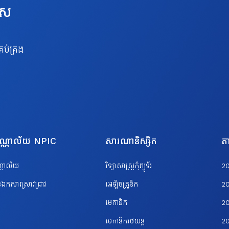
េស
រប់គ្រង
បណ្ណាល័យ NPIC
សារណានិស្សិត
តា
ណ្ណាល័យ
វិទ្យាសាស្ត្រកុំព្យូទ័រ
2
ឯកសារស្រាវជ្រាវ
អេឡិចត្រូនិក
2
មេកានិក
2
មេកានិករថយន្ត
2