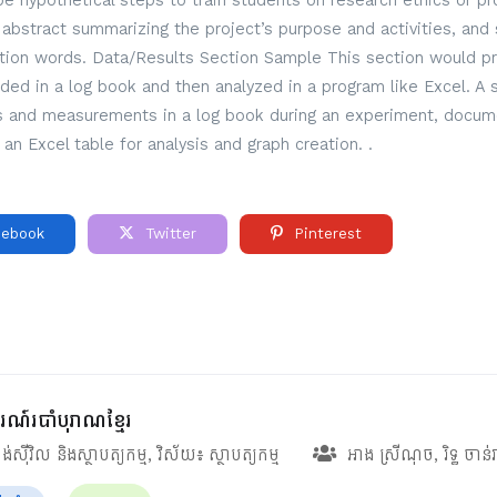
 hypothetical steps to train students on research ethics or pro
ef abstract summarizing the project’s purpose and activities, and 
ction words. Data/Results Section Sample This section would pre
rded in a log book and then analyzed in a program like Excel. A
ns and measurements in a log book during an experiment, docume
 an Excel table for analysis and graph creation. .
ebook
Twitter
Pinterest
រណ៍របាំបុរាណខ្មែរ
ង់ស៊ីវិល និងស្ថាបត្យកម្ម
, វិស័យ៖
ស្ថាបត្យកម្ម
អាង ស្រីណុច
,
រិទ្ធ ចាន់