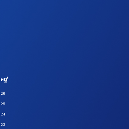
មឆ្នាំ
026
025
024
023