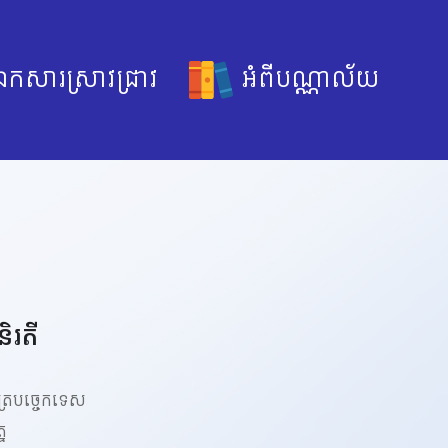
កសារស្រាវជ្រាវ
អំពីបណ្ណាល័យ
ិរតី
បត្របច្ចេកទេស
្ន