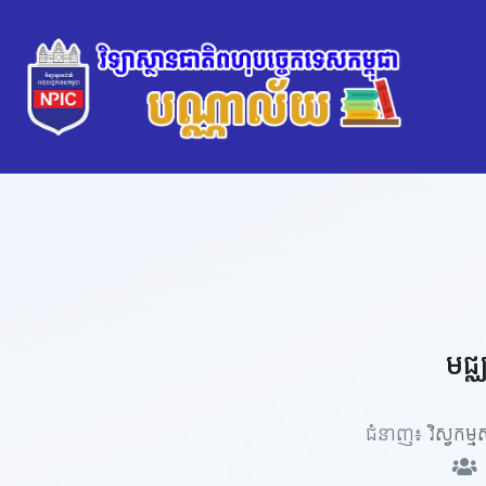
មជ្
ជំនាញ៖
វិស្វកម្