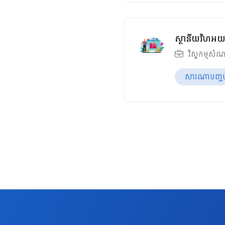
ស្ថានីយវិហអយ
វិស្វកម្មសំណ
សារណាបញ្ចប់ឆ