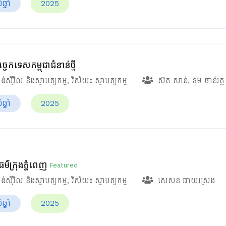
្នាំ
2025
ច្ចេកទេសកម្ពុជាជំនាន់ថ្មី
ង់ស៊ីវិល និងស្ថាបត្យកម្ម
, វិស័យ៖
ស្ថាបត្យកម្ម
ស៊ត សាន់
,
ខុម ចាន់រត្ឋ
្នាំ
2025
ម៌ក្រុងភ្នំពេញ
Featured
ង់ស៊ីវិល និងស្ថាបត្យកម្ម
, វិស័យ៖
ស្ថាបត្យកម្ម
សេសន ឆាយស្រេង
្នាំ
2025