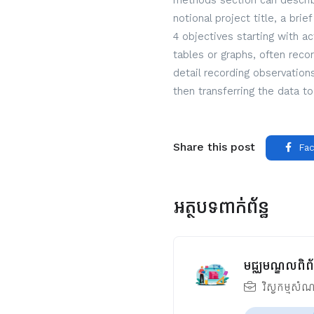
methods section can describe
notional project title, a bri
4 objectives starting with a
tables or graphs, often reco
detail recording observatio
then transferring the data to
Share this post
Fac
អត្ថបទពាក់ព័ន្ធ
មជ្ឈមណ្ឌលពិព័
វិស្វកម្មសំណ