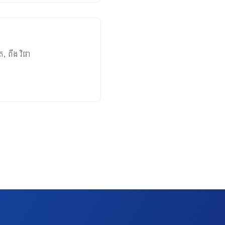
ិត
,
ពឹង វិផា