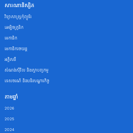
សារណានិស្សិត
វិទ្យាសាស្ត្រកុំព្យូទ័រ
អេឡិចត្រូនិក
មេកានិក
មេកានិករថយន្ត
អគ្គិសនី
សំណង់ស៊ីវិល និងស្ថាបត្យកម្ម
ទេសចរណ័ និងបដិសណ្ឋារកិច្ច
តាមឆ្នាំ
2026
2025
2024