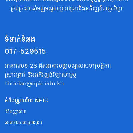
គ្រប់គ្រងរបស់មជ្ឈមណ្ឌលស្រាវជ្រាវនិងអភិវឌ្ឍន៍បច្ចេកវិទ្យា
ទំនាក់ទំនង
017-529515
អាគារលេខ 26 ជិតអាគារមជ្ឈមណ្ឌលសហប្រត្តិការ
ស្រាវជ្រាវ និងអភិវឌ្ឍន៍វិទ្យាសាស្ត្រ
librarian@npic.edu.kh
អំពីបណ្ណាល័យ NPIC
អំពីបណ្ណាល័យ
ធនធានឯកសារស្រាវជ្រាវ