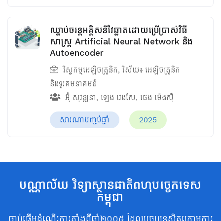
ឈ្នាប់ចរន្តអគ្គិសនីវៃឆ្លាតដោយប្រើប្រាស់វិធី
សាស្រ្ត Artificial Neural Network និង
Autoencoder
វិស្វកម្មអេឡិចត្រូនិក
, វិស័យ៖
អេឡិចត្រូនិក
និងទូរគមនាគមន៍
អ៊ុំ សុវឌ្ឍនា
,
ឡេង វេងសែ
,
ផេង ម៉េងស៊ឺ
សារណាបញ្ចប់ឆ្នាំ
2025
បណ្ណាល័យ វិទ្យាស្ថានជាតិពហុបច្ចេកទេស
កម្ពុជា
ចាប់ផ្តើមដំណើរការតាំងពីឆ្នាំ២០០៥ ដែលបច្ចុប្បន្នស្ថិតក្រោមការ