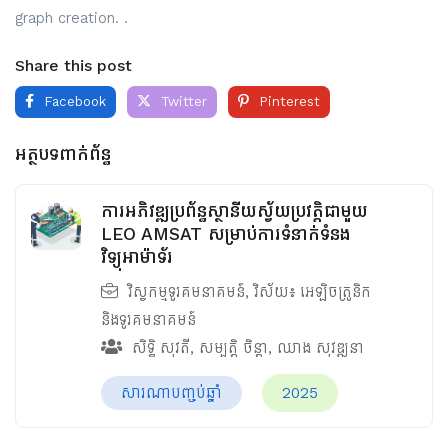
graph creation. .
Share this post
Facebook
Twitter
Pinterest
អត្ថបទពាក់ព័ន្ធ
ការអភិវឌ្ឍប្រព័ន្ធស្ថានីយស្វ័យប្រវត្តិជាមួយ
LEO AMSAT សម្រាប់ការទំនាក់ទំនង
វិទ្យុអាម៉ាទ័រ
វិស្វកម្មទូរគមនាគមន៍
, វិស័យ៖
អេឡិចត្រូនិក
និងទូរគមនាគមន៍
សិទ្ធិ សុវតី
,
សម្បត្តិ ចិន្ដា
,
ឈាង សុវឌ្ឍនា
សារណាបញ្ចប់ឆ្នាំ
2025