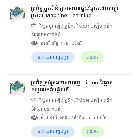
ប្រព័ន្ធត្រួតពិនិត្យថាមពលផ្ទះវៃឆ្លាតដោយប្រើ
ប្រាស់ Machine Learning
វិស្វកម្មអេឡិចត្រូនិក
, វិស័យ៖
អេឡិចត្រូនិក
និងទូរគមនាគមន៍
ជាលី នរិទ្ធ
,
កេង សុខៃធិត
សារណាបញ្ចប់ឆ្នាំ
2025
ប្រព័ន្ធគ្រប់គ្រងថាមពលថ្ម​ Li-ion វៃឆ្លាត
សម្រាប់កង់អគ្គិសនី
វិស្វកម្មអេឡិចត្រូនិក
, វិស័យ៖
អេឡិចត្រូនិក
និងទូរគមនាគមន៍
អ៊ុំ ហុងលី
,
អាង សុម៉ានិត
,
កាក់ សុទីម៉ា
សារណាបញ្ចប់ឆ្នាំ
2025