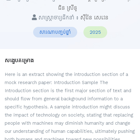
ជិន ស្រីនូ
សាស្ត្រាចារ្យដឹកនាំ ៖
ស៊ីរ៉ែន សេវេន
សារណាបញ្ចប់ឆ្នាំ
2025
សង្ខេបគម្រោង
Here is an extract showing the introduction section of a
mock research paper: Introduction Sample The
Introduction section is the first major section of text and
should flow from general background information to a
specific hypothesis. A sample introduction might discuss
the impact of technology on society, stating that replacing
people with machines may diminish humanity and change
our understanding of human capabilities, ultimately pushing
both humans and machines toward new possibilities.