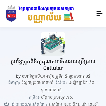
ប្រព័ន្ធត្រួតពិនិត្យគុណភាពទឹកដោយប្រើប្រាស់
Cellular
by
មហាវិទ្យាល័យអេឡិចត្រូនិក និងទូរគមនាគមន៍
ជំនាញ៖
វិស្វកម្មទូរគមនាគមន៍
, វិស័យ៖
អេឡិចត្រូនិក និង
ទូរគមនាគមន៍
កម្រិត៖
បរិញ្ញាបត្របច្ចេកទេស
រៀបរៀងដោយនិស្សិត ៖
យនចែម អង្គារព្រឹក្ស
,
ម៉ៅ ឆេងអ៊ី
,