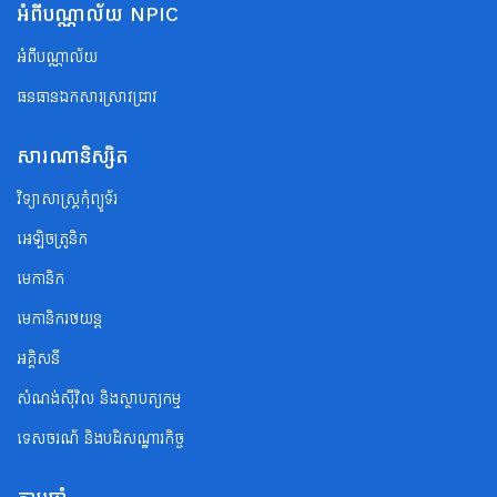
អំពីបណ្ណាល័យ NPIC
អំពីបណ្ណាល័យ
ធនធានឯកសារស្រាវជ្រាវ
សារណានិស្សិត
វិទ្យាសាស្ត្រកុំព្យូទ័រ
អេឡិចត្រូនិក
មេកានិក
មេកានិករថយន្ត
អគ្គិសនី
សំណង់ស៊ីវិល និងស្ថាបត្យកម្ម
ទេសចរណ័ និងបដិសណ្ឋារកិច្ច