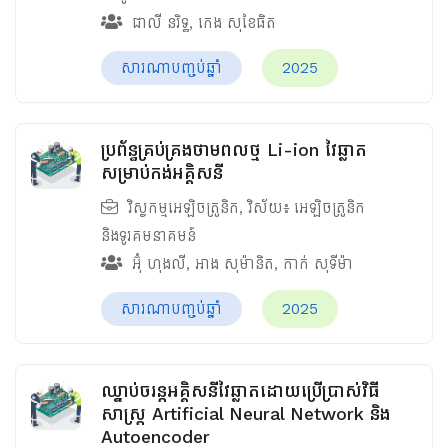
ជាលី នរិទ្ធ
,
កេង សុខៃធិត
សារណាបញ្ចប់ឆ្នាំ
2025
ប្រព័ន្ធគ្រប់គ្រងថាមពលថ្ម​ Li-ion វៃឆ្លាត
សម្រាប់កង់អគ្គិសនី
វិស្វកម្មអេឡិចត្រូនិក
, វិស័យ៖
អេឡិចត្រូនិក
និងទូរគមនាគមន៍
អ៊ុំ ហុងលី
,
អាង សុម៉ានិត
,
កាក់ សុទីម៉ា
សារណាបញ្ចប់ឆ្នាំ
2025
ឈ្នាប់ចរន្តអគ្គិសនីវៃឆ្លាតដោយប្រើប្រាស់វិធី
សាស្រ្ត Artificial Neural Network និង
Autoencoder