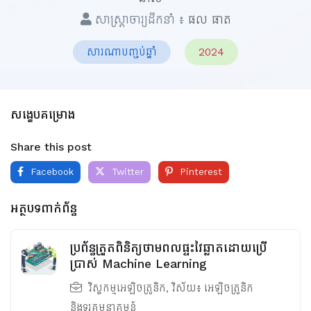
សាស្ត្រាចារ្យដឹកនាំ ៖
ផល ផាត
សារណាបញ្ចប់ឆ្នាំ
2024
សង្ខេបគម្រោង
Share this post
Facebook
Twitter
Pinterest
អត្ថបទពាក់ព័ន្ធ
ប្រព័ន្ធត្រួតពិនិត្យថាមពលផ្ទះវៃឆ្លាតដោយប្រើ
ប្រាស់ Machine Learning
វិស្វកម្មអេឡិចត្រូនិក
, វិស័យ៖
អេឡិចត្រូនិក
និងទូរគមនាគមន៍