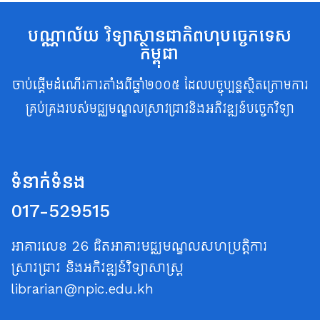
បណ្ណាល័យ វិទ្យាស្ថានជាតិពហុបច្ចេកទេស
កម្ពុជា
ចាប់ផ្តើមដំណើរការតាំងពីឆ្នាំ២០០៥ ដែលបច្ចុប្បន្នស្ថិតក្រោមការ
គ្រប់គ្រងរបស់មជ្ឈមណ្ឌលស្រាវជ្រាវនិងអភិវឌ្ឍន៍បច្ចេកវិទ្យា
ទំនាក់ទំនង
017-529515
អាគារលេខ 26 ជិតអាគារមជ្ឈមណ្ឌលសហប្រត្តិការ
ស្រាវជ្រាវ និងអភិវឌ្ឍន៍វិទ្យាសាស្ត្រ
librarian@npic.edu.kh