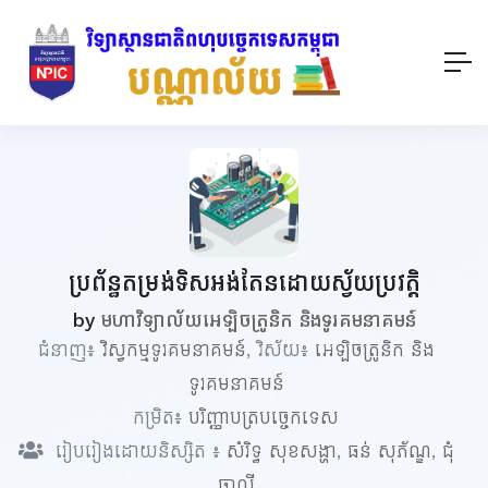
ប្រព័ន្ធតម្រង់ទិសអង់តែនដោយស្វ័យប្រវត្តិ
by
មហាវិទ្យាល័យអេឡិចត្រូនិក និងទូរគមនាគមន៍
ជំនាញ៖
វិស្វកម្មទូរគមនាគមន៍
, វិស័យ៖
អេឡិចត្រូនិក និង
ទូរគមនាគមន៍
កម្រិត៖
បរិញ្ញាបត្របច្ចេកទេស
រៀបរៀងដោយនិស្សិត ៖
សំរិទ្ធ​ សុខសង្ហា
,
ធន់ សុភ័ណ្ឌ
,
ជុំ
ឆាលី