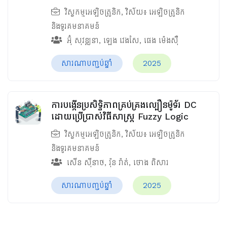
វិស្វកម្មអេឡិចត្រូនិក
, វិស័យ៖
អេឡិចត្រូនិក
និងទូរគមនាគមន៍
អ៊ុំ សុវឌ្ឍនា
,
ឡេង វេងសែ
,
ផេង ម៉េងស៊ឺ
សារណាបញ្ចប់ឆ្នាំ
2025
ការបង្កើនប្រសិទ្ធិភាពគ្រប់គ្រងល្បឿនម៉ូទ័រ DC
ដោយប្រើប្រាស់វិធីសាស្រ្ត Fuzzy Logic
វិស្វកម្មអេឡិចត្រូនិក
, វិស័យ៖
អេឡិចត្រូនិក
និងទូរគមនាគមន៍
សើន ស៊ីនាថ
,
រ៉ុន រ៉ាត់
,
ថោង ពិសារ
សារណាបញ្ចប់ឆ្នាំ
2025