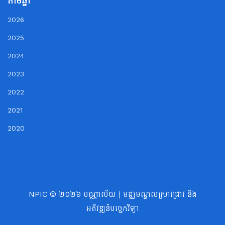
តាមឆ្នាំ
2026
2025
2024
2023
2022
2021
2020
NPIC © ២០២៦ បណ្ណាល័យ | មជ្ឈមណ្ឌលស្រាវជ្រាវ និង
អភិវឌ្ឍន៍បច្ចេកវិទ្យា