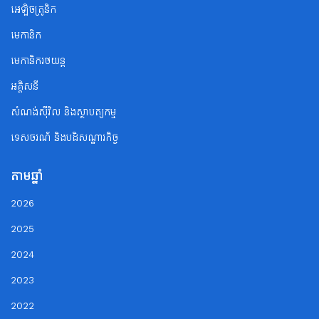
អេឡិចត្រូនិក
មេកានិក
មេកានិករថយន្ត
អគ្គិសនី
សំណង់ស៊ីវិល និងស្ថាបត្យកម្ម
ទេសចរណ័ និងបដិសណ្ឋារកិច្ច
តាមឆ្នាំ
2026
2025
2024
2023
2022