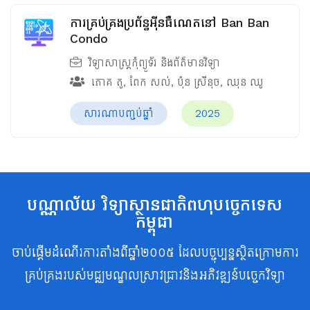
ការគ្រប់គ្រងប្រព័ន្ធអ៊ីនធឺណេតនៅ Ban Ban
Condo
វិទ្យាសាស្ត្រកុំព្យូទ័រ និងព័ត៌មានវិទ្យា
ភោគ តូ
,
ពែក សល់
,
ប៉ុន ស្រីនុច
,
ឈុន ឈូ
សារណាបញ្ចប់ឆ្នាំ
2025
បណ្ណាល័យ វិទ្យាស្ថានជាតិពហុបច្ចេកទេស
កម្ពុជា
ចាប់ផ្តើមដំណើរការតាំងពីឆ្នាំ២០០៥ ដែលបច្ចុប្បន្នស្ថិតក្រោមការ
គ្រប់គ្រងរបស់មជ្ឈមណ្ឌលស្រាវជ្រាវនិងអភិវឌ្ឍន៍បច្ចេកវិទ្យា