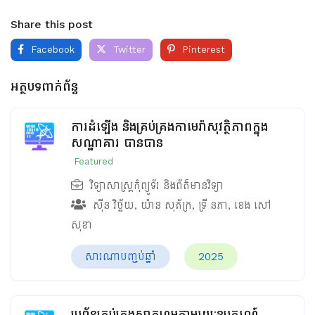
Share this post
Facebook
Twitter
Pinterest
អត្ថបទពាក់ព័ន្ធ
ការដំឡើង និងគ្រប់គ្រងកាមេរ៉ាសុវត្ថិភាពក្នុង
សណ្ឋាគារ បានបាន
Featured
វិទ្យាសាស្ត្រកុំព្យូទ័រ និងព័ត៌មានវិទ្យា
ស៊ីន វិច្ឆ័យ
,
យ៉ាន សុភ័ក្រ
,
ទ្រី នភា
,
ខេង សៅ
សុខា
សារណាបញ្ចប់ឆ្នាំ
2025
ប្រព័ន្ធគ្រប់គ្រងស្មាតហូមតាមរយៈឧបករណ៍