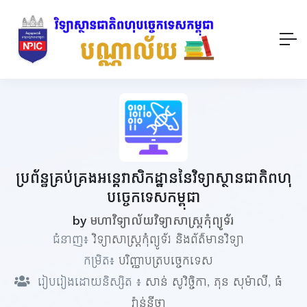
ប្រព័ន្ធគ្រប់គ្រងអន្តេវាសិកដ្ឋាននៃវិទ្យាស្ថានជាតិពហុ
បច្ចេកទេសកម្ពុជា
by
មហាវិទ្យាល័យវិទ្យាសាស្ត្រកុំព្យូទ័រ
ជំនាញ៖
វិទ្យាសាស្ត្រកុំព្យូទ័រ និងព័ត៌មានវិទ្យា
កម្រិត៖
បរិញ្ញាបត្របច្ចេកទេស
រៀបរៀងដោយនិស្សិត ៖
សាន់ សូវិច្ចិកា
,
ភុន សុម៉ាលី
,
ធំ
វ៉ាន់នីថា