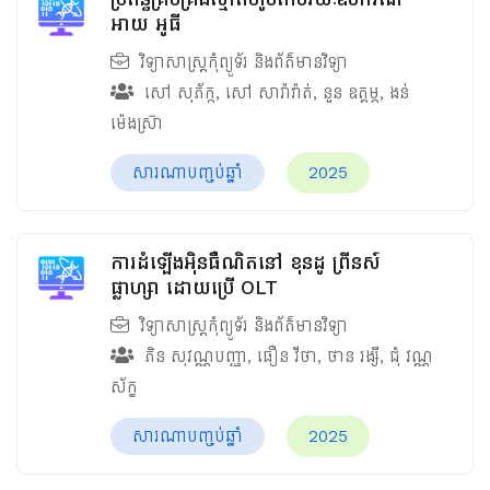
អាយ អូធី
វិទ្យាសាស្ត្រកុំព្យូទ័រ និងព័ត៌មានវិទ្យា
សៅ សុភ័ក្ក
,
សៅ សារ៉ាវ៉ាត់
,
នួន ឧត្ដម្ភ
,
ងន់
ម៉េងស្រ៊ា
សារណាបញ្ចប់ឆ្នាំ
2025
ការដំឡើងអ៊ិនធឺណិតនៅ ខុនដូ ព្រីនស៍
ផ្លាហ្សា ដោយប្រើ OLT
វិទ្យាសាស្ត្រកុំព្យូទ័រ និងព័ត៌មានវិទ្យា
ភិន សុវណ្ណបញ្ញា
,
ធឿន វីថា
,
ថាន រង្សី
,
ជុំ វណ្ណ
ស័ក្ខ
សារណាបញ្ចប់ឆ្នាំ
2025