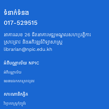
ទំនាក់ទំនង
017-529515
អាគារលេខ 26 ជិតអាគារមជ្ឈមណ្ឌលសហប្រត្តិការ
ស្រាវជ្រាវ និងអភិវឌ្ឍន៍វិទ្យាសាស្ត្រ
librarian@npic.edu.kh
អំពីបណ្ណាល័យ NPIC
អំពីបណ្ណាល័យ
ធនធានឯកសារស្រាវជ្រាវ
សារណានិស្សិត
វិទ្យាសាស្ត្រកុំព្យូទ័រ