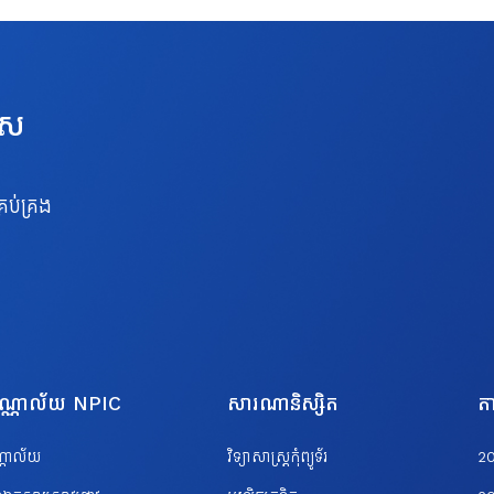
េស
រប់គ្រង
បណ្ណាល័យ NPIC
សារណានិស្សិត
តា
ណ្ណាល័យ
វិទ្យាសាស្ត្រកុំព្យូទ័រ
2