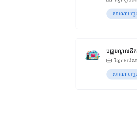
សារណាបញ្ចប់ឆ
មជ្ឈមណ្ឌលដឹកជ
វិស្វកម្មសំណ
សារណាបញ្ចប់ឆ