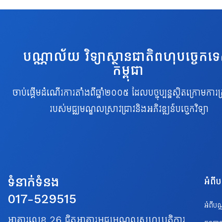
បណ្ណាល័យ វិទ្យាស្ថានជាតិពហុបច្ចេកទ
កម្ពុជា
ចាប់ផ្តើមដំណើរការតាំងពីឆ្នាំ២០០៥ ដែលបច្ចុប្បន្នស្ថិតក្រោមការគ្
របស់មជ្ឈមណ្ឌលស្រាវជ្រាវនិងអភិវឌ្ឍន៍បច្ចេកវិទ្យា
ទំនាក់ទំនង
អំពី
017-529515
អំពីប
អាគារលេខ 26 ជិតអាគារមជ្ឈមណ្ឌលសហប្រត្តិការ