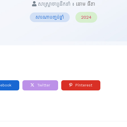
សាស្ត្រាចារ្យដឹកនាំ ៖
ឆោម ធីតា
សារណាបញ្ចប់ឆ្នាំ
2024
ebook
Twitter
Pinterest