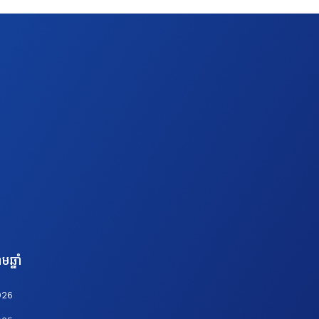
មឆ្នាំ
026