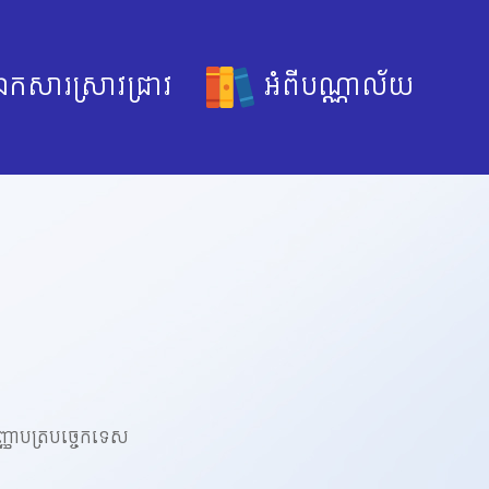
កសារស្រាវជ្រាវ
អំពីបណ្ណាល័យ
ិញ្ញាបត្របច្ចេកទេស