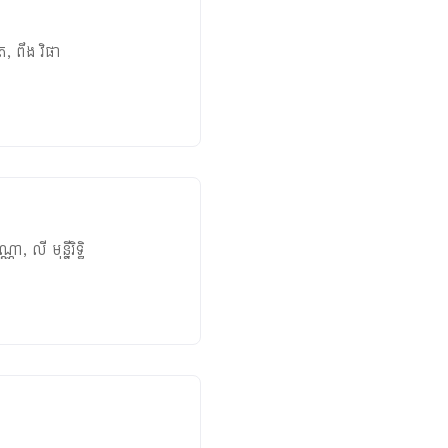
ិត
,
ពឹង វិផា
ណ្ណា
,
លី មុន្នីរិទ្ធិ