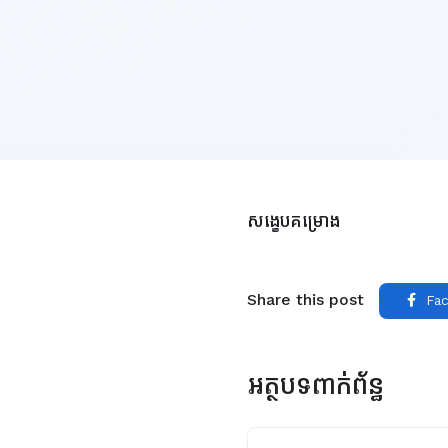
សង្ខេបគម្រោង
Share this post
Fac
អត្ថបទពាក់ព័ន្ធ