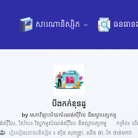
សារណានិស្សិត
ធនធានឯ
បឹងកក់ខុនដូ
by
មហាវិទ្យាល័យសំណង់ស៊ីវិល និងស្ថាបត្យកម្ម
ង់ស៊ីវិល
, វិស័យ៖
វិស្វកម្មសំណង់ស៊ីវិល និងស្ថាបត្យកម្ម
កម្រិត៖
បរ
រៀបរៀងដោយនិស្សិត ៖
ស៊ិន សុភត្រ្តា
,
ឈិន ធា
,
កៃ ចាន់មករា