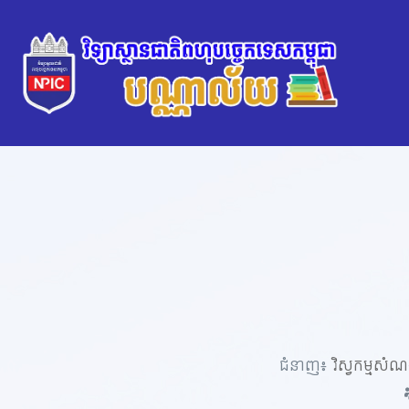
ជំនាញ៖
វិស្វកម្មសំណ