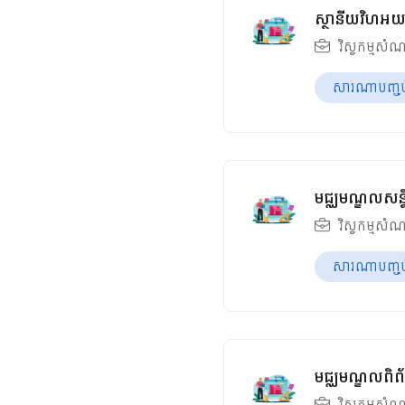
ស្ថានីយវិហអយ
វិស្វកម្មសំណ
សារណាបញ្ចប់ឆ
មជ្ឈមណ្ឌលសន្ន
វិស្វកម្មសំណ
សារណាបញ្ចប់ឆ
មជ្ឈមណ្ឌលពិព័
វិស្វកម្មសំណ