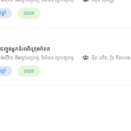
្នាំ
2025
ញ្ជូនអ្នកដំណើរក្រុងកំពត
ង់ស៊ីវិល និងស្ថាបត្យកម្ម
, វិស័យ៖
ស្ថាបត្យកម្ម
អ៊ីន ដេវីត
,
វ៉ុន គឹមហេង
្នាំ
2025