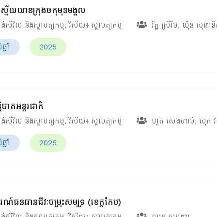
ស្ម័យយានក្រុងចតុមុខមង្គល
ង់ស៊ីវិល និងស្ថាបត្យកម្ម
, វិស័យ៖
ស្ថាបត្យកម្ម
រ័ត្ន ស្រីរីម
,
យ៉ុន សុផាន
្នាំ
2025
ិបាតអន្តរជាតិ
ង់ស៊ីវិល និងស្ថាបត្យកម្ម
, វិស័យ៖
ស្ថាបត្យកម្ម
ហួត សេងហាប់
,
សុក វ
្នាំ
2025
រណ៍ធនធានជីវៈចម្រុះសមុទ្រ (ខេត្តកែប)
ង់ស៊ីវិល និងស្ថាបត្យកម្ម
, វិស័យ៖
ស្ថាបត្យកម្ម
ឈុន សុបញ្ញា