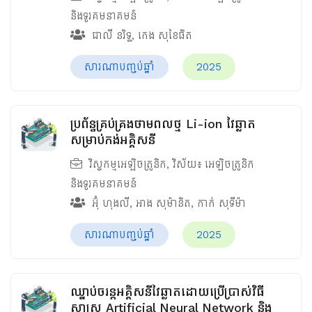
និងទូរគមនាគមន៍
ជាលី នរិទ្ធ
,
កេង សុខៃធិត
សារណាបញ្ចប់ឆ្នាំ
2025
ប្រព័ន្ធគ្រប់គ្រងថាមពលថ្ម​ Li-ion វៃឆ្លាត
សម្រាប់កង់អគ្គិសនី
វិស្វកម្មអេឡិចត្រូនិក
, វិស័យ៖
អេឡិចត្រូនិក
និងទូរគមនាគមន៍
អ៊ុំ ហុងលី
,
អាង សុម៉ានិត
,
កាក់ សុទីម៉ា
សារណាបញ្ចប់ឆ្នាំ
2025
ឈ្នាប់ចរន្តអគ្គិសនីវៃឆ្លាតដោយប្រើប្រាស់វិធី
សាស្រ្ត Artificial Neural Network និង