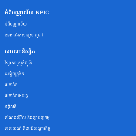
អំពីបណ្ណាល័យ NPIC
អំពីបណ្ណាល័យ
ធនធានឯកសារស្រាវជ្រាវ
សារណានិស្សិត
វិទ្យាសាស្ត្រកុំព្យូទ័រ
អេឡិចត្រូនិក
មេកានិក
មេកានិករថយន្ត
អគ្គិសនី
សំណង់ស៊ីវិល និងស្ថាបត្យកម្ម
ទេសចរណ័ និងបដិសណ្ឋារកិច្ច