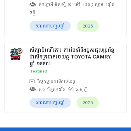
សាហ្វាអ៊ី អីសម៉ី
,
វង្ស ម៉ៅ
,
យូសុះ ស្លាម
,
ឌឿន
ចន្ទី
សារណាបញ្ចប់ឆ្នាំ
2025
សិក្សាដំណើរការ ការថែទាំនិងជួសជុលប្រព័ន្ធ
ម៉ាស៊ីនត្រជាក់រថយន្ត TOYOTA CAMRY
ឆ្នាំ ១៩៩៧
Featured
វិស្វកម្មមេកានិករថយន្ត
សន ច័ន្ទសាយ័ន
,
ម៉ប់ សម្បត្តិ
សារណាបញ្ចប់ឆ្នាំ
2025