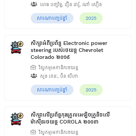
ហេង បញ្ចរិទ្ធ
,
វឿន ដារ៉ូ
,
ណាំ សឿន
សារណាបញ្ចប់ឆ្នាំ
2025
សិក្សាអំពីប្រព័ន្ធ Electronic power
steering របស់រថយន្ត Chevrolet
Colorado ២០១៩
វិស្វកម្មមេកានិករថយន្ត
សួន រតនៈ
,
ប៊ិន សីហា
សារណាបញ្ចប់ឆ្នាំ
2025
សិក្សាលើប្រព័ន្ធកុងត្រូលអេឡិចត្រូនិចលើ
ម៉ាស៊ីនរថយន្ត COROLA ២០០៣
វិស្វកម្មមេកានិករថយន្ត