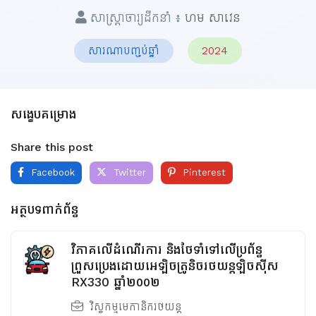
សាស្ត្រាចារ្យដឹកនាំ ៖
ហម សាវេន
សារណាបញ្ចប់ឆ្នាំ
2024
សង្ខេបគម្រោង
Share this post
Facebook
Twitter
Pinterest
អត្ថបទពាក់ព័ន្ធ
វិភាគលើដំណើរការ និងថែទាំទៅលើប្រព័ន្ធ
ព្រួសប្រេងដោយអេឡិចត្រូនិចរថយន្តឡិចស៊ីស
RX330 ឆ្នាំ២០០២
វិស្វកម្មមេកានិករថយន្ត