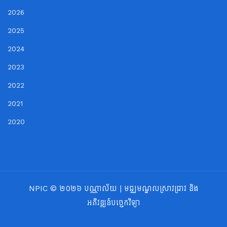
2026
2025
2024
2023
2022
2021
2020
NPIC © ២០២៦ បណ្ណាល័យ | មជ្ឈមណ្ឌលស្រាវជ្រាវ និង
អភិវឌ្ឍន៍បច្ចេកវិទ្យា