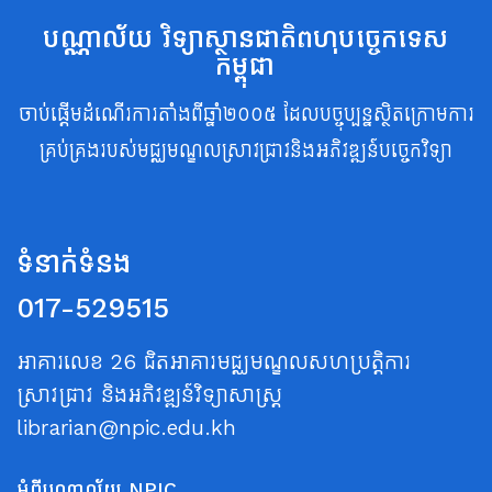
បណ្ណាល័យ វិទ្យាស្ថានជាតិពហុបច្ចេកទេស
កម្ពុជា
ចាប់ផ្តើមដំណើរការតាំងពីឆ្នាំ២០០៥ ដែលបច្ចុប្បន្នស្ថិតក្រោមការ
គ្រប់គ្រងរបស់មជ្ឈមណ្ឌលស្រាវជ្រាវនិងអភិវឌ្ឍន៍បច្ចេកវិទ្យា
ទំនាក់ទំនង
017-529515
អាគារលេខ 26 ជិតអាគារមជ្ឈមណ្ឌលសហប្រត្តិការ
ស្រាវជ្រាវ និងអភិវឌ្ឍន៍វិទ្យាសាស្ត្រ
librarian@npic.edu.kh
អំពីបណ្ណាល័យ NPIC