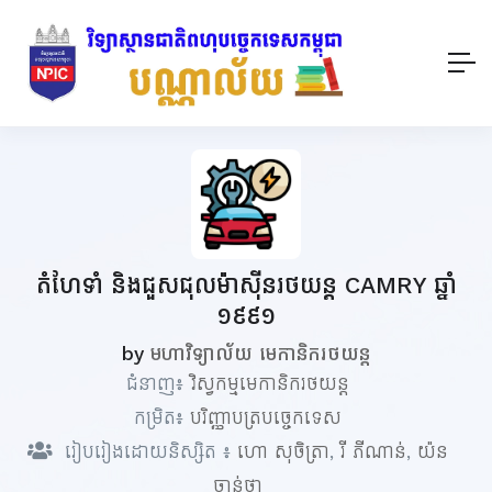
តំហែទាំ និងជួសជុលម៉ាស៊ីនរថយន្ត CAMRY ឆ្នាំ
១៩៩១
by
មហាវិទ្យាល័យ មេកានិករថយន្ត
ជំនាញ៖
វិស្វកម្មមេកានិករថយន្ត
កម្រិត៖
បរិញ្ញាបត្របច្ចេកទេស
រៀបរៀងដោយនិស្សិត ៖
ហោ សុចិត្រា
,
រី ភីណាន់
,
យ៉ន
ចាន់ថា