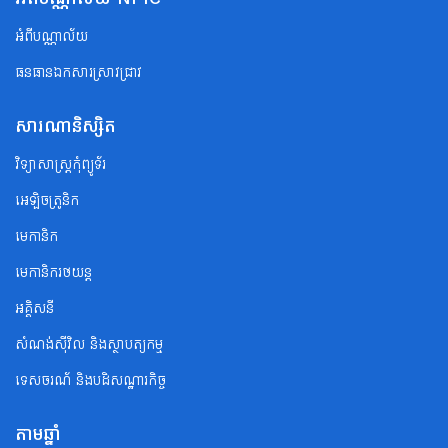
អំពីបណ្ណាល័យ
ធនធានឯកសារស្រាវជ្រាវ
សារណានិស្សិត
វិទ្យាសាស្ត្រកុំព្យូទ័រ
អេឡិចត្រូនិក
មេកានិក
មេកានិករថយន្ត
អគ្គិសនី
សំណង់ស៊ីវិល និងស្ថាបត្យកម្ម
ទេសចរណ័ និងបដិសណ្ឋារកិច្ច
តាមឆ្នាំ