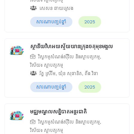
សេសន ឆាយស្រេង
សារណាបញ្ចប់ឆ្នាំ
2025
ស្ថានីយវិហអយស្ម័យយានក្រុងចតុមុខមង្គល
វិស្វកម្មសំណង់ស៊ីវិល និងស្ថាបត្យកម្ម
,
វិស័យ៖
ស្ថាបត្យកម្ម
រ័ត្ន ស្រីរីម
,
យ៉ុន សុផានិត
,
ពឹង វិផា
សារណាបញ្ចប់ឆ្នាំ
2025
មជ្ឈមណ្ឌលសន្និបាតអន្តរជាតិ
វិស្វកម្មសំណង់ស៊ីវិល និងស្ថាបត្យកម្ម
,
វិស័យ៖
ស្ថាបត្យកម្ម