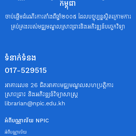
កម្ពុជា
ចាប់ផ្តើមដំណើរការតាំងពីឆ្នាំ២០០៥ ដែលបច្ចុប្បន្នស្ថិតក្រោមការ
គ្រប់គ្រងរបស់មជ្ឈមណ្ឌលស្រាវជ្រាវនិងអភិវឌ្ឍន៍បច្ចេកវិទ្យា
ទំនាក់ទំនង
017-529515
អាគារលេខ 26 ជិតអាគារមជ្ឈមណ្ឌលសហប្រត្តិការ
ស្រាវជ្រាវ និងអភិវឌ្ឍន៍វិទ្យាសាស្ត្រ
librarian@npic.edu.kh
អំពីបណ្ណាល័យ NPIC
អំពីបណ្ណាល័យ