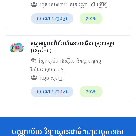
ហួត សេងហាប់
,
សុក វណ្ណា
,
លី មុន្នីរិទ្ធិ
សារណាបញ្ចប់ឆ្នាំ
2025
មជ្ឈមណ្ឌលពិព័រណ៍ធនធានជីវៈចម្រុះសមុទ្រ
(ខេត្តកែប)
វិស្វកម្មសំណង់ស៊ីវិល និងស្ថាបត្យកម្ម
,
វិស័យ៖
ស្ថាបត្យកម្ម
ឈុន សុបញ្ញា
សារណាបញ្ចប់ឆ្នាំ
2025
បណ្ណាល័យ វិទ្យាស្ថានជាតិពហុបច្ចេកទេស