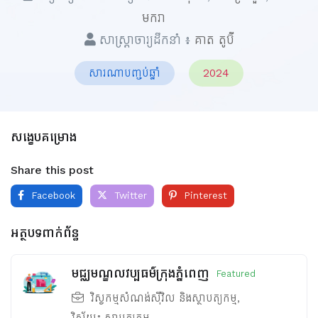
មករា
សាស្ត្រាចារ្យដឹកនាំ ៖
គាត​ តូប៊ី
សារណាបញ្ចប់ឆ្នាំ
2024
សង្ខេបគម្រោង
Share this post
Facebook
Twitter
Pinterest
អត្ថបទពាក់ព័ន្ធ
មជ្ឈមណ្ឌលវប្បធម៌ក្រុងភ្នំពេញ
Featured
វិស្វកម្មសំណង់ស៊ីវិល និងស្ថាបត្យកម្ម
,
វិស័យ៖
ស្ថាបត្យកម្ម