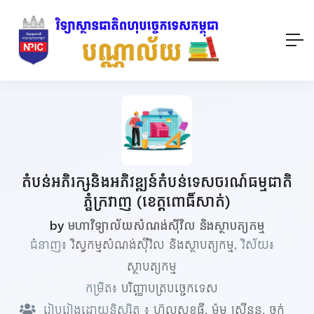
តំបន់អភិរក្សនិងអភិវឌ្ឍន៍តំបន់ទេសចរណ៍ធម្មជាតិ
ភ្នំក្រវាញ (ខេត្តពោធិ៍សាត់)
by
មហាវិទ្យាល័យសំណង់ស៊ីវិល និងស្ថាបត្យកម្ម
ជំនាញ៖
វិស្វកម្មសំណង់ស៊ីវិល និងស្ថាបត្យកម្ម
, វិស័យ៖
ស្ថាបត្យកម្ម
កម្រិត៖
បរិញ្ញាបត្របច្ចេកទេស
រៀបរៀងដោយនិស្សិត ៖
ហ៊លសុខធី
,
ម៉ម ស្រីនួន
,
ចក់