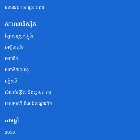
ធនធានឯកសារស្រាវជ្រាវ
សារណានិស្សិត
វិទ្យាសាស្ត្រកុំព្យូទ័រ
អេឡិចត្រូនិក
មេកានិក
មេកានិករថយន្ត
អគ្គិសនី
សំណង់ស៊ីវិល និងស្ថាបត្យកម្ម
ទេសចរណ័ និងបដិសណ្ឋារកិច្ច
តាមឆ្នាំ
2026