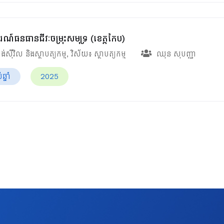
រណ៍ធនធានជីវៈចម្រុះសមុទ្រ (ខេត្តកែប)
ង់ស៊ីវិល និងស្ថាបត្យកម្ម
, វិស័យ៖
ស្ថាបត្យកម្ម
ឈុន សុបញ្ញា
្នាំ
2025