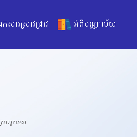
កសារស្រាវជ្រាវ
អំពីបណ្ណាល័យ
បត្របច្ចេកទេស