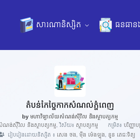
សារណានិស្សិត
ធនធានឯ
តំបន់កែច្នៃកាកសំណល់ភ្នំពេញ
by
មហាវិទ្យាល័យសំណង់ស៊ីវិល និងស្ថាបត្យកម្ម
មសំណង់ស៊ីវិល និងស្ថាបត្យកម្ម
, វិស័យ៖
ស្ថាបត្យកម្ម
កម្រិត៖
បរិញ្ញា
រៀបរៀងដោយនិស្សិត ៖
សេង ថង
,
ម៉ឹង ម៉េងឡុង
,
នួន តេជៈទិត្យ