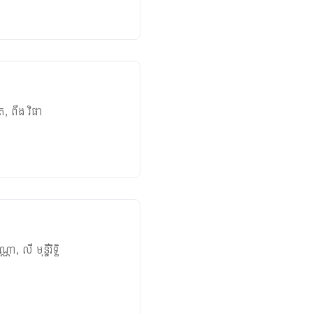
ិត
,
ពឹង វិផា
ណ្ណា
,
លី មុន្នីរិទ្ធិ