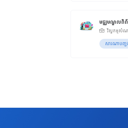
មជ្ឈមណ្ឌលពិព័
វិស្វកម្មសំណ
សារណាបញ្ចប់ឆ