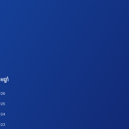
មឆ្នាំ
026
025
024
023