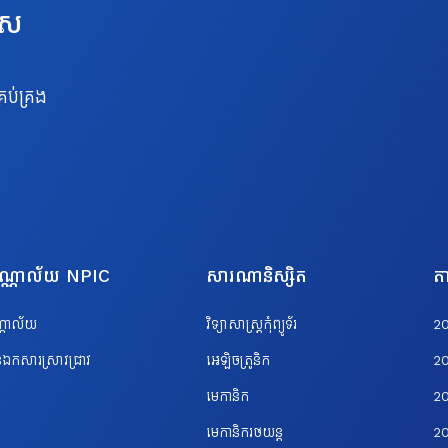
េស
រប់គ្រង
បណ្ណាល័យ NPIC
សារណានិស្សិត
តា
ណ្ណាល័យ
វិទ្យាសាស្ត្រកុំព្យូទ័រ
2
ឯកសារស្រាវជ្រាវ
អេឡិចត្រូនិក
2
មេកានិក
2
មេកានិករថយន្ត
2