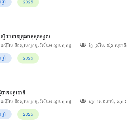
្នាំ
2025
ស្ម័យយានក្រុងចតុមុខមង្គល
ង់ស៊ីវិល និងស្ថាបត្យកម្ម
, វិស័យ៖
ស្ថាបត្យកម្ម
រ័ត្ន ស្រីរីម
,
យ៉ុន សុផាន
្នាំ
2025
ិបាតអន្តរជាតិ
ង់ស៊ីវិល និងស្ថាបត្យកម្ម
, វិស័យ៖
ស្ថាបត្យកម្ម
ហួត សេងហាប់
,
សុក វ
្នាំ
2025