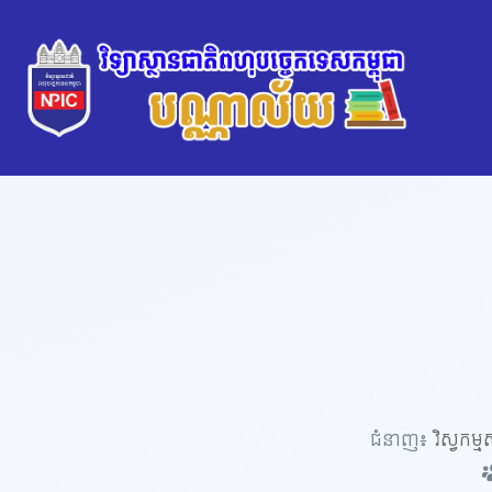
ជំនាញ៖
វិស្វកម្