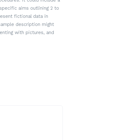
cedures. It could include a
specific aims outlining 2 to
sent fictional data in
 sample description might
nting with pictures, and