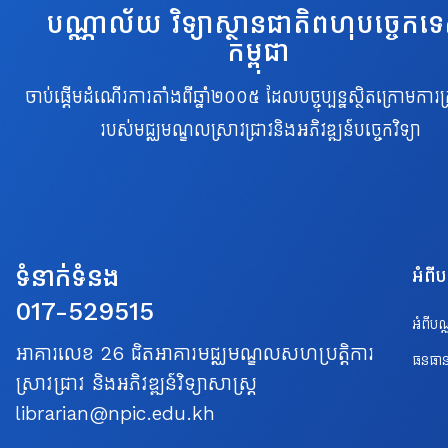
បណ្ណាល័យ វិទ្យាស្ថានជាតិពហុបច្ចេកទ
កម្ពុជា
ចាប់ផ្តើមដំណើរការតាំងពីឆ្នាំ២០០៥ ដែលបច្ចុប្បន្នស្ថិតក្រោមការគ្
របស់មជ្ឈមណ្ឌលស្រាវជ្រាវនិងអភិវឌ្ឍន៍បច្ចេកវិទ្យា
ទំនាក់ទំនង
អំពី
017-529515
អំពីប
អាគារលេខ 26 ជិតអាគារមជ្ឈមណ្ឌលសហប្រត្តិការ
ធនធាន
ស្រាវជ្រាវ និងអភិវឌ្ឍន៍វិទ្យាសាស្ត្រ
librarian@npic.edu.kh