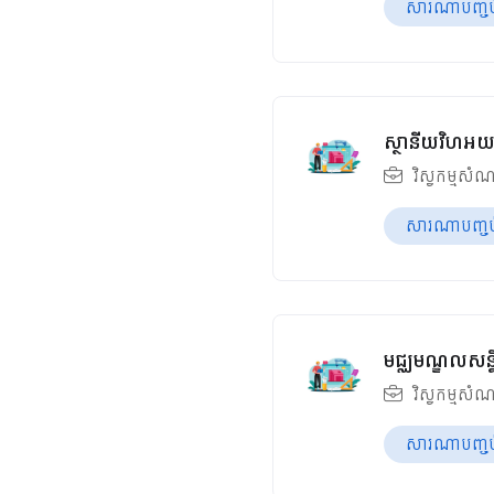
សារណាបញ្ចប់ឆ
ស្ថានីយវិហអយ
វិស្វកម្មសំណ
សារណាបញ្ចប់ឆ
មជ្ឈមណ្ឌលសន្ន
វិស្វកម្មសំណ
សារណាបញ្ចប់ឆ