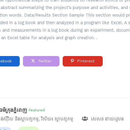
 hypothetical steps to train students on research ethics or pro
ef abstract summarizing the project’s purpose and activities, and 
ction words. Data/Results Section Sample This section would pre
rded in a log book and then analyzed in a program like Excel. A
ns and measurements in a log book during an experiment, docume
 an Excel table for analysis and graph creation. .
ebook
Twitter
Pinterest
ម៌ក្រុងភ្នំពេញ
Featured
ង់ស៊ីវិល និងស្ថាបត្យកម្ម
, វិស័យ៖
ស្ថាបត្យកម្ម
សេសន ឆាយស្រេង