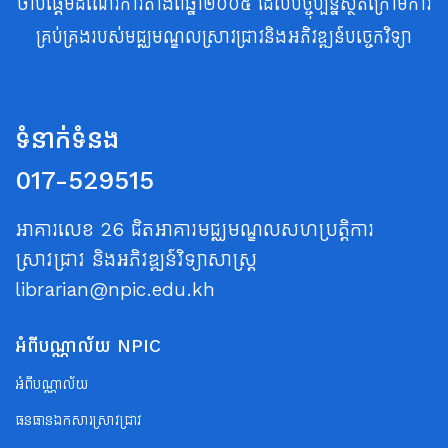
ចាប់ផ្តើមដំណើរការតាំងពីឆ្នាំ២០០៥ ដែលបច្ចុប្បន្នស្ថិតក្រោមការ
គ្រប់គ្រងរបស់មជ្ឈមណ្ឌលស្រាវជ្រាវនិងអភិវឌ្ឍន៍បច្ចេកវិទ្យា
ទំនាក់ទំនង
017-529515
អាគារលេខ 26 ជិតអាគារមជ្ឈមណ្ឌលសហប្រត្តិការ
ស្រាវជ្រាវ និងអភិវឌ្ឍន៍វិទ្យាសាស្ត្រ
librarian@npic.edu.kh
អំពីបណ្ណាល័យ NPIC
អំពីបណ្ណាល័យ
ធនធានឯកសារស្រាវជ្រាវ