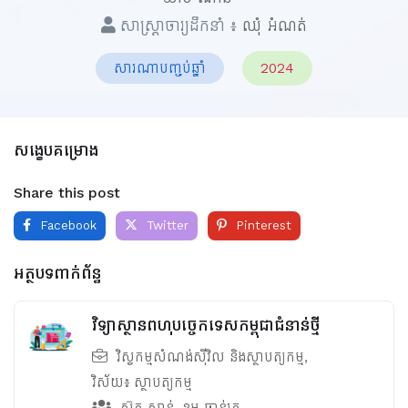
សាស្ត្រាចារ្យដឹកនាំ ៖
ឈុំ អំណត់
សារណាបញ្ចប់ឆ្នាំ
2024
សង្ខេបគម្រោង
Share this post
Facebook
Twitter
Pinterest
អត្ថបទពាក់ព័ន្ធ
វិទ្យាស្ថានពហុបច្ចេកទេសកម្ពុជាជំនាន់ថ្មី
វិស្វកម្មសំណង់ស៊ីវិល និងស្ថាបត្យកម្ម
,
វិស័យ៖
ស្ថាបត្យកម្ម
ស៊ត សាន់
,
ខុម ចាន់រត្ឋ