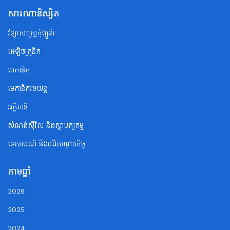
សារណានិស្សិត
វិទ្យាសាស្ត្រកុំព្យូទ័រ
អេឡិចត្រូនិក
មេកានិក
មេកានិករថយន្ត
អគ្គិសនី
សំណង់ស៊ីវិល និងស្ថាបត្យកម្ម
ទេសចរណ័ និងបដិសណ្ឋារកិច្ច
តាមឆ្នាំ
2026
2025
2024