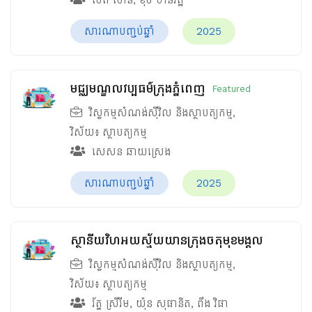
សារណាបញ្ចប់ឆ្នាំ
2025
មជ្ឈមណ្ឌលវប្បធម៌ក្រុងភ្នំពេញ
Featured
វិស្វកម្មសំណង់ស៊ីវិល និងស្ថាបត្យកម្ម
,
វិស័យ៖
ស្ថាបត្យកម្ម
សេសន ឆាយស្រេង
សារណាបញ្ចប់ឆ្នាំ
2025
ស្ថានីយវិហអយស្ម័យយានក្រុងចតុមុខមង្គល
វិស្វកម្មសំណង់ស៊ីវិល និងស្ថាបត្យកម្ម
,
វិស័យ៖
ស្ថាបត្យកម្ម
រ័ត្ន ស្រីរីម
,
យ៉ុន សុផានិត
,
ពឹង វិផា