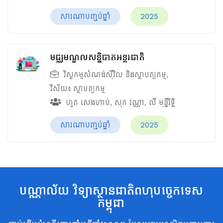
សារណាបញ្ចប់ឆ្នាំ
2025
មជ្ឈមណ្ឌលសន្និបាតអន្តរជាតិ
វិស្វកម្មសំណង់ស៊ីវិល និងស្ថាបត្យកម្ម
,
វិស័យ៖
ស្ថាបត្យកម្ម
ហួត សេងហាប់
,
សុក វណ្ណា
,
លី មុន្នីរិទ្ធិ
សារណាបញ្ចប់ឆ្នាំ
2025
បណ្ណាល័យ វិទ្យាស្ថានជាតិពហុបច្ចេកទេស
កម្ពុជា