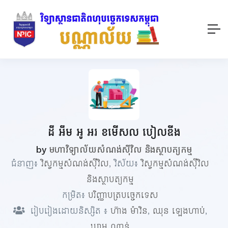
ដឹ អឹម អូ អរ ខមើសល បៀលឌីង
by
មហាវិទ្យាល័យសំណង់ស៊ីវិល និងស្ថាបត្យកម្ម
ជំនាញ៖
វិស្វកម្មសំណង់ស៊ីវិល
, វិស័យ៖
វិស្វកម្មសំណង់ស៊ីវិល
និងស្ថាបត្យកម្ម
កម្រិត៖
បរិញ្ញាបត្របច្ចេកទេស
រៀបរៀងដោយនិស្សិត ៖
ហ៊ាង ម៉ាវិន
,
ឈុន ឡេងហាប់
,
ឃាម ណាន់