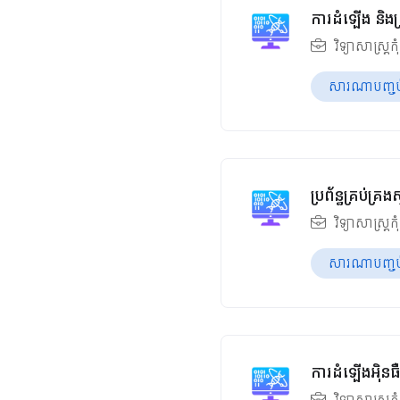
ការដំឡើង និងគ្
វិទ្យាសាស្ត្រកុ
សារណាបញ្ចប់ឆ
ប្រព័ន្ធគ្រប់
វិទ្យាសាស្ត្រកុ
សារណាបញ្ចប់ឆ
ការដំឡើងអ៊ិនធ
វិទ្យាសាស្ត្រកុ