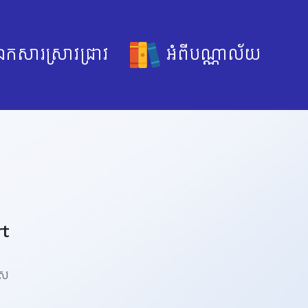
កសារស្រាវជ្រាវ
អំពីបណ្ណាល័យ
rt
េស