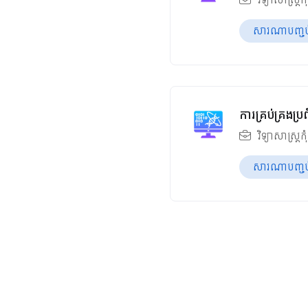
សារណាបញ្ចប់ឆ
ការគ្រប់គ្រង
វិទ្យាសាស្ត្រកុ
សារណាបញ្ចប់ឆ