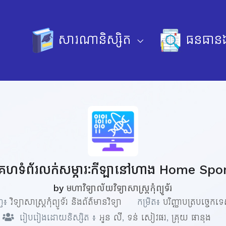
សារណានិស្សិត
ធនធានឯ
េហទំព័រលក់សម្ភារៈកីឡានៅហាង Home Spo
by
មហាវិទ្យាល័យវិទ្យាសាស្ត្រកុំព្យូទ័រ
ាញ៖
វិទ្យាសាស្ត្រកុំព្យូទ័រ និងព័ត៌មានវិទ្យា
កម្រិត៖
បរិញ្ញាបត្របច្ចេកទ
រៀបរៀងដោយនិស្សិត ៖
អួន លី
,
ទន់ សៀវផរ
,
គ្រុយ ផានុង