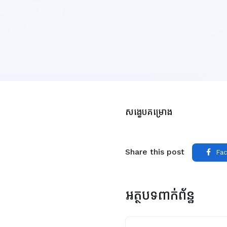
សង្ខេបគម្រោង
Share this post
Fac
អត្ថបទពាក់ព័ន្ធ