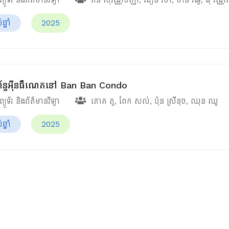
្នាំ
2025
ប្រព័ន្ធអ៊ីនធឺណេតនៅ Ban Ban Condo
ំព្យូទ័រ និងព័ត៌មានវិទ្យា
ភោគ តូ
,
ពែក សល់
,
ប៉ុន ស្រីនុច
,
ឈុន ឈូ
្នាំ
2025