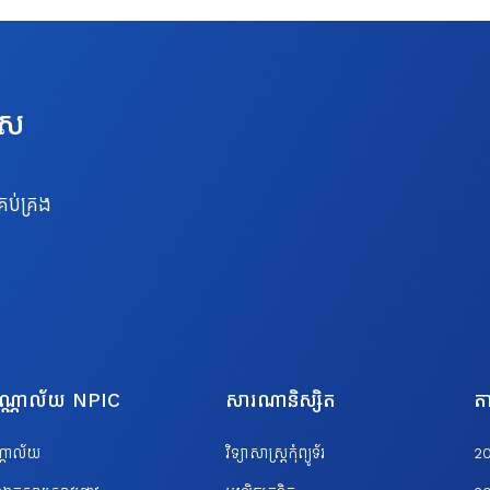
េស
រប់គ្រង
បណ្ណាល័យ NPIC
សារណានិស្សិត
តា
ណ្ណាល័យ
វិទ្យាសាស្ត្រកុំព្យូទ័រ
2