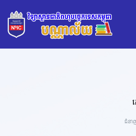
គ
ជំន