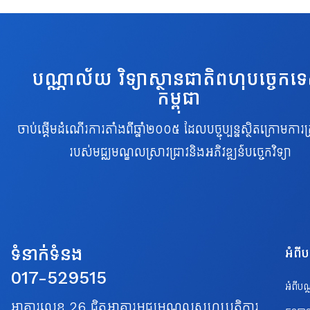
បណ្ណាល័យ វិទ្យាស្ថានជាតិពហុបច្ចេកទ
កម្ពុជា
ចាប់ផ្តើមដំណើរការតាំងពីឆ្នាំ២០០៥ ដែលបច្ចុប្បន្នស្ថិតក្រោមការគ្
របស់មជ្ឈមណ្ឌលស្រាវជ្រាវនិងអភិវឌ្ឍន៍បច្ចេកវិទ្យា
ទំនាក់ទំនង
អំពី
017-529515
អំពីប
អាគារលេខ 26 ជិតអាគារមជ្ឈមណ្ឌលសហប្រត្តិការ