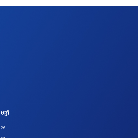
មឆ្នាំ
026