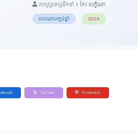
សាស្ត្រាចារ្យដឹកនាំ ៖
កែវ​ លក្ខិណា
សារណាបញ្ចប់ឆ្នាំ
2024
ebook
Twitter
Pinterest