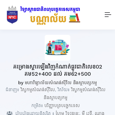
គម្រោងស្តារឡើងវិញកំណាត់ផ្លូវជាតិលេខ02
គម52+400 ដល់ គម62+500
by
មហាវិទ្យាល័យសំណង់ស៊ីវិល និងស្ថាបត្យកម្ម
ជំនាញ៖
វិស្វកម្មសំណង់ស៊ីវិល
, វិស័យ៖
វិស្វកម្មសំណង់ស៊ីវិល
និងស្ថាបត្យកម្ម
កម្រិត៖
បរិញ្ញាបត្របច្ចេកទេស
រៀបរៀងដោយនិស្សិត ៖
ហែម រិទ្ធវឌ្ឍនៈ
,
ម៉ី វេទី
,
ឈាង