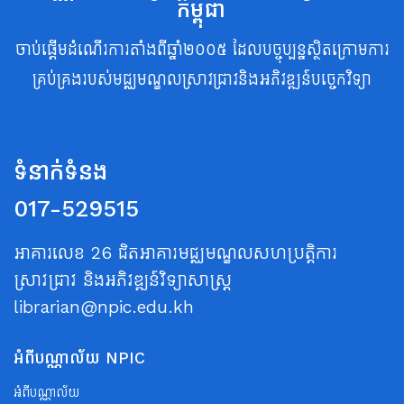
កម្ពុជា
ចាប់ផ្តើមដំណើរការតាំងពីឆ្នាំ២០០៥ ដែលបច្ចុប្បន្នស្ថិតក្រោមការ
គ្រប់គ្រងរបស់មជ្ឈមណ្ឌលស្រាវជ្រាវនិងអភិវឌ្ឍន៍បច្ចេកវិទ្យា
ទំនាក់ទំនង
017-529515
អាគារលេខ 26 ជិតអាគារមជ្ឈមណ្ឌលសហប្រត្តិការ
ស្រាវជ្រាវ និងអភិវឌ្ឍន៍វិទ្យាសាស្ត្រ
librarian@npic.edu.kh
អំពីបណ្ណាល័យ NPIC
អំពីបណ្ណាល័យ