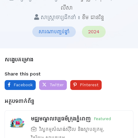
លីសា
សាស្ត្រាចារ្យដឹកនាំ ៖
ខឹម ជានរិន្ទ
សារណាបញ្ចប់ឆ្នាំ
2024
សង្ខេបគម្រោង
Share this post
Facebook
Twitter
Pinterest
អត្ថបទពាក់ព័ន្ធ
មជ្ឈមណ្ឌលវប្បធម៌ក្រុងភ្នំពេញ
Featured
វិស្វកម្មសំណង់ស៊ីវិល និងស្ថាបត្យកម្ម
,
វិស័យ៖
ស្ថាបត្យកម្ម