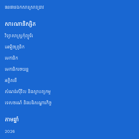
ធនធានឯកសារស្រាវជ្រាវ
សារណានិស្សិត
វិទ្យាសាស្ត្រកុំព្យូទ័រ
អេឡិចត្រូនិក
មេកានិក
មេកានិករថយន្ត
អគ្គិសនី
សំណង់ស៊ីវិល និងស្ថាបត្យកម្ម
ទេសចរណ័ និងបដិសណ្ឋារកិច្ច
តាមឆ្នាំ
2026