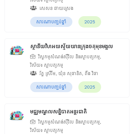
សេសន ឆាយស្រេង
សារណាបញ្ចប់ឆ្នាំ
2025
ស្ថានីយវិហអយស្ម័យយានក្រុងចតុមុខមង្គល
វិស្វកម្មសំណង់ស៊ីវិល និងស្ថាបត្យកម្ម
,
វិស័យ៖
ស្ថាបត្យកម្ម
រ័ត្ន ស្រីរីម
,
យ៉ុន សុផានិត
,
ពឹង វិផា
សារណាបញ្ចប់ឆ្នាំ
2025
មជ្ឈមណ្ឌលសន្និបាតអន្តរជាតិ
វិស្វកម្មសំណង់ស៊ីវិល និងស្ថាបត្យកម្ម
,
វិស័យ៖
ស្ថាបត្យកម្ម