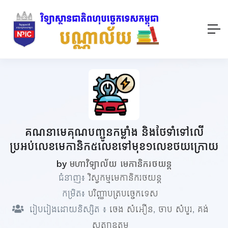
គណនាមេគុណបញ្ជូនកម្លាំង និងថែទាំទៅលើ
ប្រអប់លេខមេកានិក៥លេខទៅមុខ១លេខថយក្រោយ
by
មហាវិទ្យាល័យ មេកានិករថយន្ត
ជំនាញ៖
វិស្វកម្មមេកានិករថយន្ត
កម្រិត៖
បរិញ្ញាបត្របច្ចេកទេស
រៀបរៀងដោយនិស្សិត ៖
ចេង​ សំអឿន
,
ចាប សំបួរ
,
គង់
សត្យាឧត្តម