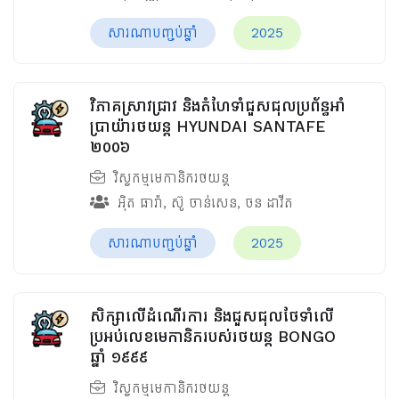
សារណាបញ្ចប់ឆ្នាំ
2025
វិភាគស្រាវជ្រាវ និងតំហែទាំជួសជុលប្រព័ន្ធអាំ
ប្រាយ៉ារថយន្ត HYUNDAI SANTAFE
២០០៦
វិស្វកម្មមេកានិករថយន្ត
អ៊ិត ធារ៉ា
,
ស៊ូ ចាន់សេន
,
ចន ដាវីត
សារណាបញ្ចប់ឆ្នាំ
2025
សិក្សាលើដំណើរការ និងជួសជុលថែទាំលើ
ប្រអប់លេខមេកានិករបស់រថយន្ត BONGO
ឆ្នាំ ១៩៩៩
វិស្វកម្មមេកានិករថយន្ត