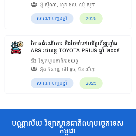
អ៊ូ ស៊ីណា
,
ហុក ថុល
,
ឈុំ សុភា
សារណាបញ្ចប់ឆ្នាំ
2025
វិភាគដំណើរការ និងថែទាំទៅលើប្រព័ន្ធហ្វ្រាំង
ABS រថយន្ត TOYOTA PRIUS ឆ្នាំ ២០០៩
វិស្វកម្មមេកានិករថយន្ត
អ៊ុង កំសាន្ត
,
ម៉ៅ ទូច
,
ប៊ន លីហួរ
សារណាបញ្ចប់ឆ្នាំ
2025
បណ្ណាល័យ វិទ្យាស្ថានជាតិពហុបច្ចេកទេស
កម្ពុជា