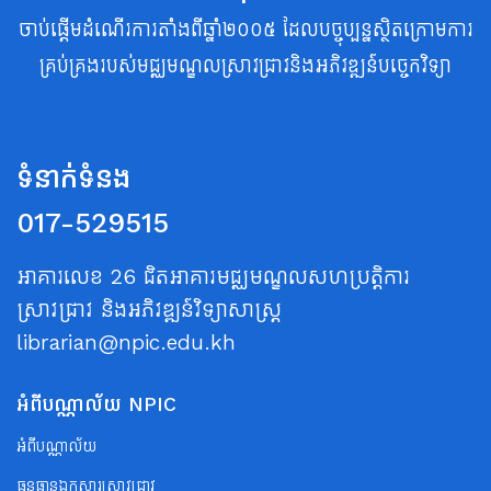
ចាប់ផ្តើមដំណើរការតាំងពីឆ្នាំ២០០៥ ដែលបច្ចុប្បន្នស្ថិតក្រោមការ
គ្រប់គ្រងរបស់មជ្ឈមណ្ឌលស្រាវជ្រាវនិងអភិវឌ្ឍន៍បច្ចេកវិទ្យា
ទំនាក់ទំនង
017-529515
អាគារលេខ 26 ជិតអាគារមជ្ឈមណ្ឌលសហប្រត្តិការ
ស្រាវជ្រាវ និងអភិវឌ្ឍន៍វិទ្យាសាស្ត្រ
librarian@npic.edu.kh
អំពីបណ្ណាល័យ NPIC
អំពីបណ្ណាល័យ
ធនធានឯកសារស្រាវជ្រាវ