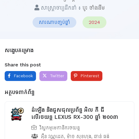
សាស្ត្រាចារ្យដឹកនាំ ៖
បូរ ថាំងងីម
សារណាបញ្ចប់ឆ្នាំ
2024
សង្ខេបគម្រោង
Share this post
Facebook
Twitter
Pinterest
អត្ថបទពាក់ព័ន្ធ
ដំឡើង និងជួសជុលប្រព័ន្ធ អិល ភី ជី
លើរថយន្ដ LEXUS RX-300 ឆ្នាំ ២០០៣
វិស្វកម្មមេកានិករថយន្ត
អ៊ឺន វណ្ណដេត
,
ម៉ាច សុខហុង
,
ឆាន់ ផង់