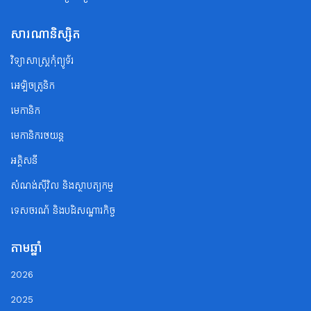
សារណានិស្សិត
វិទ្យាសាស្ត្រកុំព្យូទ័រ
អេឡិចត្រូនិក
មេកានិក
មេកានិករថយន្ត
អគ្គិសនី
សំណង់ស៊ីវិល និងស្ថាបត្យកម្ម
ទេសចរណ័ និងបដិសណ្ឋារកិច្ច
តាមឆ្នាំ
2026
2025