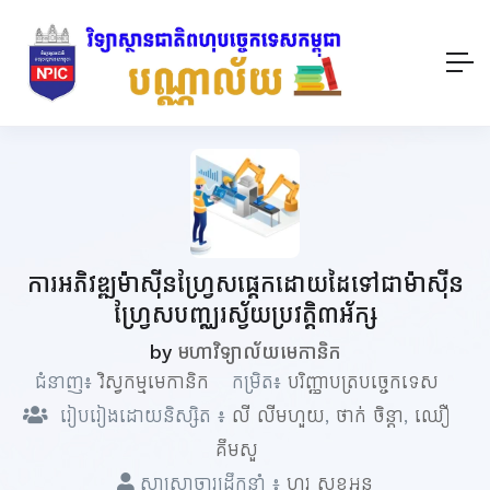
ការអភិវឌ្ឍម៉ាស៊ីនហ្វ្រែសផ្តេកដោយដៃទៅជាម៉ាស៊ីន
ហ្រ្វែសបញ្ឈរស្វ័យប្រវត្តិ៣អ័ក្ស
by
មហាវិទ្យាល័យមេកានិក
ជំនាញ៖
វិស្វកម្មមេកានិក
កម្រិត៖
បរិញ្ញាបត្របច្ចេកទេស
រៀបរៀងដោយនិស្សិត ៖
លី លីមហួយ
,
ថាក់ ចិន្តា
,
ឈឿ
គឹមសួ
សាស្ត្រាចារ្យដឹកនាំ ៖
ហួរ សុខអូន