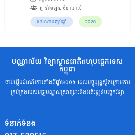
ធូ តាំងឡេង
,
ចិន ណាលិ
សារណាបញ្ចប់ឆ្នាំ
2025
បណ្ណាល័យ វិទ្យាស្ថានជាតិពហុបច្ចេកទេស
កម្ពុជា
ចាប់ផ្តើមដំណើរការតាំងពីឆ្នាំ២០០៥ ដែលបច្ចុប្បន្នស្ថិតក្រោមការ
គ្រប់គ្រងរបស់មជ្ឈមណ្ឌលស្រាវជ្រាវនិងអភិវឌ្ឍន៍បច្ចេកវិទ្យា
ទំនាក់ទំនង