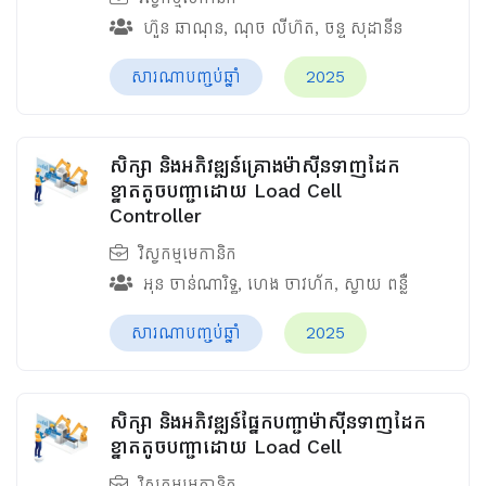
ហ៊ួន ឆាណុន
,
ណុច លីហ៊ត
,
ចន្ទ សុដានីន
សារណាបញ្ចប់ឆ្នាំ
2025
សិក្សា និងអភិវឌ្ឍន៍គ្រោងម៉ាស៊ីនទាញដែក
ខ្នាតតូចបញ្ជាដោយ Load Cell
Controller
វិស្វកម្មមេកានិក
អុន ចាន់ណារិទ្ធ
,
ហេង ចាវហ័ក
,
ស្វាយ ពន្លឺ
សារណាបញ្ចប់ឆ្នាំ
2025
សិក្សា និងអភិវឌ្ឍន៍ផ្នែកបញ្ជាម៉ាស៊ីនទាញដែក
ខ្នាតតូចបញ្ជាដោយ Load Cell
វិស្វកម្មមេកានិក