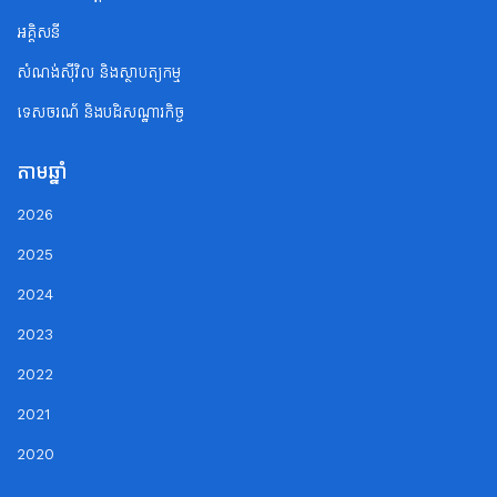
អគ្គិសនី
សំណង់ស៊ីវិល និងស្ថាបត្យកម្ម
ទេសចរណ័ និងបដិសណ្ឋារកិច្ច
តាមឆ្នាំ
2026
2025
2024
2023
2022
2021
2020