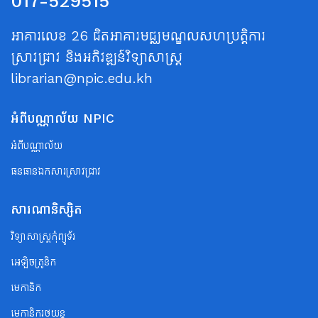
017-529515
អាគារលេខ 26 ជិតអាគារមជ្ឈមណ្ឌលសហប្រត្តិការ
ស្រាវជ្រាវ និងអភិវឌ្ឍន៍វិទ្យាសាស្ត្រ
librarian@npic.edu.kh
អំពីបណ្ណាល័យ NPIC
អំពីបណ្ណាល័យ
ធនធានឯកសារស្រាវជ្រាវ
សារណានិស្សិត
វិទ្យាសាស្ត្រកុំព្យូទ័រ
អេឡិចត្រូនិក
មេកានិក
មេកានិករថយន្ត