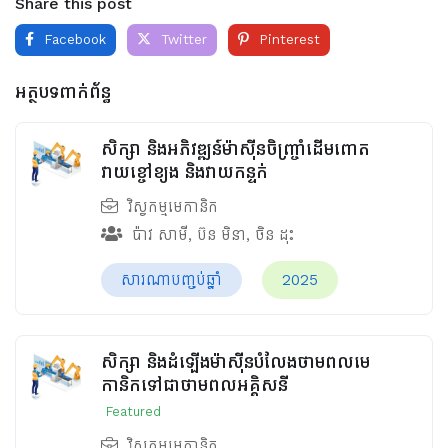
Share this post
Facebook
Twitter
Pinterest
អត្ថបទពាក់ព័ន្ធ
សិក្សា និងអភិវឌ្ឍន៍ម៉ាស៊ីនចិញ្រ្ចាំដើមពោត
វាយខ្ចៅខ្យង និងវាយកន្ទក់
វិស្វកម្មមេកានិក
ប៉ាវ សាមី
,
ប៊ន មិនា
,
ចិន ដុះ
សារណាបញ្ចប់ឆ្នាំ
2025
សិក្សា និងដំឡើងម៉ាស៊ីនបំលែងថាមពលមេ
កានិកទៅជាថាមពលអគ្គិសនី
Featured
វិស្វកម្មមេកានិក