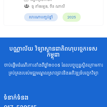
ធូ តាំងឡេង
,
ចិន ណាលិ
សារណាបញ្ចប់ឆ្នាំ
2025
បណ្ណាល័យ វិទ្យាស្ថានជាតិពហុបច្ចេកទេស
កម្ពុជា
ចាប់ផ្តើមដំណើរការតាំងពីឆ្នាំ២០០៥ ដែលបច្ចុប្បន្នស្ថិតក្រោមការ
គ្រប់គ្រងរបស់មជ្ឈមណ្ឌលស្រាវជ្រាវនិងអភិវឌ្ឍន៍បច្ចេកវិទ្យា
ទំនាក់ទំនង