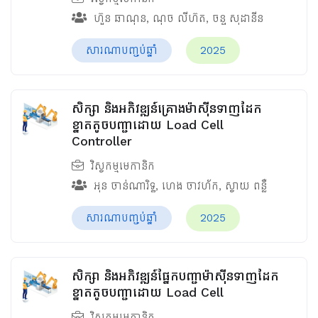
ហ៊ួន ឆាណុន
,
ណុច លីហ៊ត
,
ចន្ទ សុដានីន
សារណាបញ្ចប់ឆ្នាំ
2025
សិក្សា និងអភិវឌ្ឍន៍គ្រោងម៉ាស៊ីនទាញដែក
ខ្នាតតូចបញ្ជាដោយ Load Cell
Controller
វិស្វកម្មមេកានិក
អុន ចាន់ណារិទ្ធ
,
ហេង ចាវហ័ក
,
ស្វាយ ពន្លឺ
សារណាបញ្ចប់ឆ្នាំ
2025
សិក្សា និងអភិវឌ្ឍន៍ផ្នែកបញ្ជាម៉ាស៊ីនទាញដែក
ខ្នាតតូចបញ្ជាដោយ Load Cell
វិស្វកម្មមេកានិក