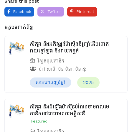
Share this post
Facebook
Twitter
Pinterest
អត្ថបទពាក់ព័ន្ធ
សិក្សា និងអភិវឌ្ឍន៍ម៉ាស៊ីនចិញ្រ្ចាំដើមពោត
វាយខ្ចៅខ្យង និងវាយកន្ទក់
វិស្វកម្មមេកានិក
ប៉ាវ សាមី
,
ប៊ន មិនា
,
ចិន ដុះ
សារណាបញ្ចប់ឆ្នាំ
2025
សិក្សា និងដំឡើងម៉ាស៊ីនបំលែងថាមពលមេ
កានិកទៅជាថាមពលអគ្គិសនី
Featured
វិស្វកម្មមេកានិក