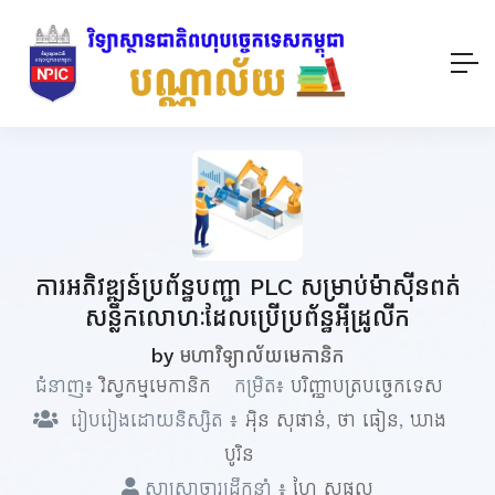
ការអភិវឌ្ឍន៍ប្រព័ន្ធបញ្ជា PLC សម្រាប់ម៉ាស៊ីនពត់
សន្លឹកលោហៈដែលប្រើប្រព័ន្ធអ៊ីដ្រូលីក
by
មហាវិទ្យាល័យមេកានិក
ជំនាញ៖
វិស្វកម្មមេកានិក
កម្រិត៖
បរិញ្ញាបត្របច្ចេកទេស
រៀបរៀងដោយនិស្សិត ៖
អ៊ិន សុផាន់
,
ថា ធៀន
,
ឃាង
បូរិន
សាស្ត្រាចារ្យដឹកនាំ ៖
ហៃ សុផល