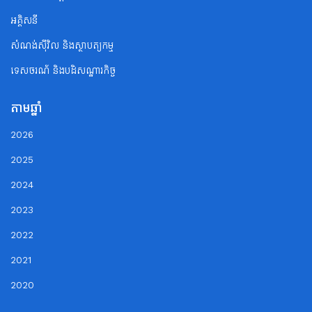
អគ្គិសនី
សំណង់ស៊ីវិល និងស្ថាបត្យកម្ម
ទេសចរណ័ និងបដិសណ្ឋារកិច្ច
តាមឆ្នាំ
2026
2025
2024
2023
2022
2021
2020