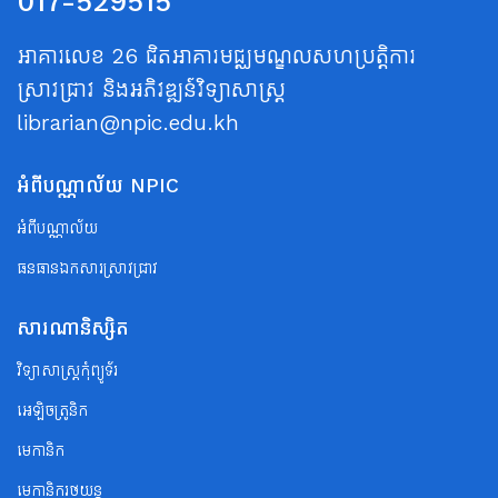
017-529515
អាគារលេខ 26 ជិតអាគារមជ្ឈមណ្ឌលសហប្រត្តិការ
ស្រាវជ្រាវ និងអភិវឌ្ឍន៍វិទ្យាសាស្ត្រ
librarian@npic.edu.kh
អំពីបណ្ណាល័យ NPIC
អំពីបណ្ណាល័យ
ធនធានឯកសារស្រាវជ្រាវ
សារណានិស្សិត
វិទ្យាសាស្ត្រកុំព្យូទ័រ
អេឡិចត្រូនិក
មេកានិក
មេកានិករថយន្ត