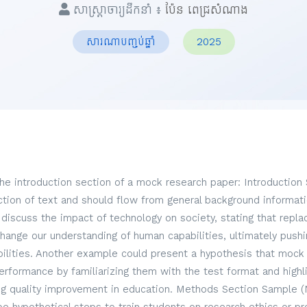
សាស្ត្រាចារ្យដឹកនាំ ៖
ប៉ែន ពេជ្រសំណាង
សារណាបញ្ចប់ឆ្នាំ
2025
the introduction section of a mock research paper: Introduction
ection of text and should flow from general background informati
discuss the impact of technology on society, stating that repl
hange our understanding of human capabilities, ultimately pus
lities. Another example could present a hypothesis that mock
formance by familiarizing them with the test format and highli
g quality improvement in education. Methods Section Sample (