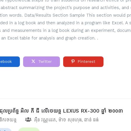
 hypothetical steps to train students on research ethics or pro
ef abstract summarizing the project’s purpose and activities, and 
ction words. Data/Results Section Sample This section would pre
rded in a log book and then analyzed in a program like Excel. A
ns and measurements in a log book during an experiment, docume
 an Excel table for analysis and graph creation. .
ebook
Twitter
Pinterest
ជុលប្រព័ន្ធ អិល ភី ជី លើរថយន្ដ LEXUS RX-300 ឆ្នាំ ២០០៣
ានិករថយន្ត
អ៊ឺន វណ្ណដេត
,
ម៉ាច សុខហុង
,
ឆាន់ ផង់