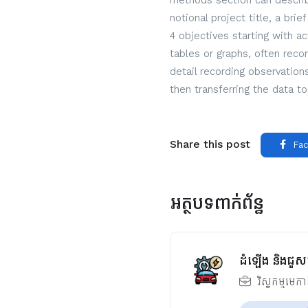
methods section can describe
notional project title, a bri
4 objectives starting with a
tables or graphs, often reco
detail recording observatio
then transferring the data to
Share this post
Fac
អត្ថបទពាក់ព័ន្ធ
ដំឡើង និងជួស
វិស្វកម្មមេក