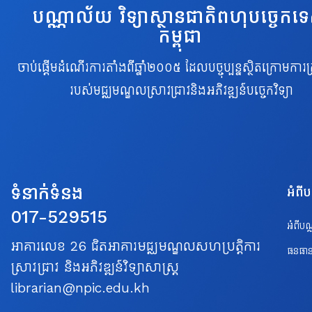
បណ្ណាល័យ វិទ្យាស្ថានជាតិពហុបច្ចេកទ
កម្ពុជា
ចាប់ផ្តើមដំណើរការតាំងពីឆ្នាំ២០០៥ ដែលបច្ចុប្បន្នស្ថិតក្រោមការគ្
របស់មជ្ឈមណ្ឌលស្រាវជ្រាវនិងអភិវឌ្ឍន៍បច្ចេកវិទ្យា
ទំនាក់ទំនង
អំពី
017-529515
អំពីប
អាគារលេខ 26 ជិតអាគារមជ្ឈមណ្ឌលសហប្រត្តិការ
ធនធាន
ស្រាវជ្រាវ និងអភិវឌ្ឍន៍វិទ្យាសាស្ត្រ
librarian@npic.edu.kh