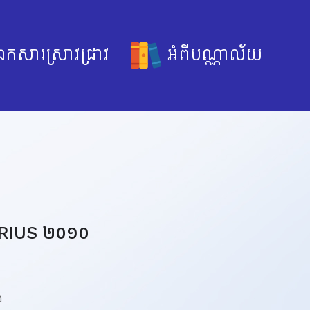
កសារស្រាវជ្រាវ
អំពីបណ្ណាល័យ
A PRIUS ២០១០
ង