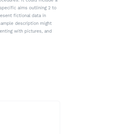
cedures. It could include a
specific aims outlining 2 to
sent fictional data in
 sample description might
nting with pictures, and