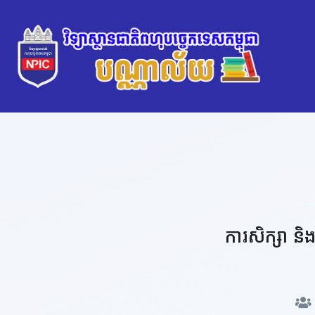
ការសិក្សា ន