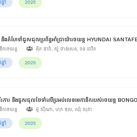
្នាំ
2025
រាវ និងតំហែទាំជួសជុលប្រព័ន្ធអាំប្រាយ៉ារថយន្ត HYUNDAI SANTA
ានិករថយន្ត
អ៊ិត ធារ៉ា
,
ស៊ូ ចាន់សេន
,
ចន ដាវីត
្នាំ
2025
រការ និងជួសជុលថែទាំលើប្រអប់លេខមេកានិករបស់រថយន្ត BONGO ឆ
ានិករថយន្ត
អ៊ូ ស៊ីណា
,
ហុក ថុល
,
ឈុំ សុភា
្នាំ
2025