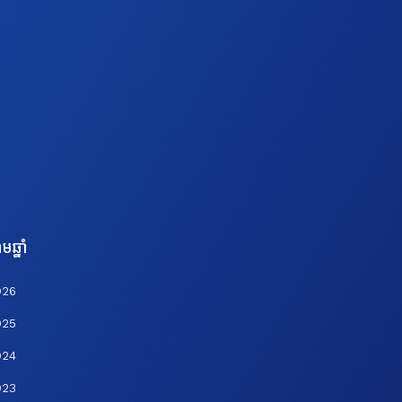
មឆ្នាំ
026
025
024
023