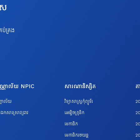
េស
រប់គ្រង
បណ្ណាល័យ NPIC
សារណានិស្សិត
តា
ណ្ណាល័យ
វិទ្យាសាស្ត្រកុំព្យូទ័រ
2
ឯកសារស្រាវជ្រាវ
អេឡិចត្រូនិក
2
មេកានិក
2
មេកានិករថយន្ត
2