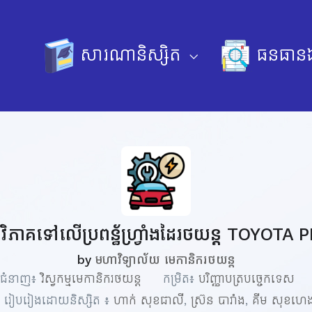
សារណានិស្សិត
ធនធានឯ
ិងវិភាគទៅលើប្រពន្ធ័ហ្វ្រាំងដៃរថយន្ត TOYOT
by
មហាវិទ្យាល័យ មេកានិករថយន្ត
ជំនាញ៖
វិស្វកម្មមេកានិករថយន្ត
កម្រិត៖
បរិញ្ញាបត្របច្ចេកទេស
រៀបរៀងដោយនិស្សិត ៖
ហាក់ សុខជាលី
,
ស្រ៊ន បារាំង
,
គីម សុខហេ