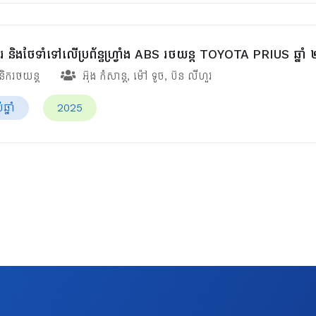
 និងថែទាំទៅលើប្រព័ន្ធហ្វ្រាំង ABS រថយន្ត TOYOTA PRIUS ឆ្នាំ
ានិករថយន្ត
អ៊ុង កំសាន្ត
,
ម៉ៅ ទូច
,
ប៊ន លីហួរ
្នាំ
2025