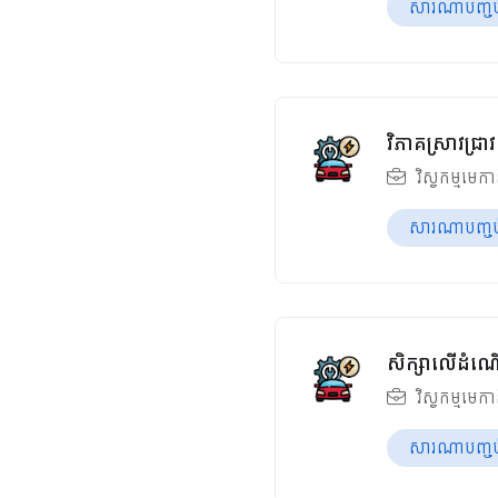
សារណាបញ្ចប់ឆ
វិភាគស្រាវជ្
វិស្វកម្មមេក
សារណាបញ្ចប់ឆ
សិក្សាលើដំណើ
វិស្វកម្មមេក
សារណាបញ្ចប់ឆ