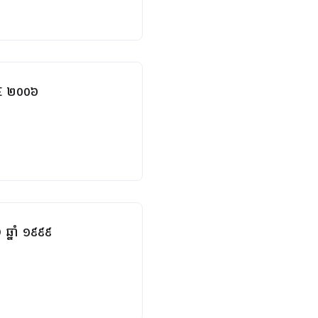
FE ២០០៦
្នាំ ១៩៩៩