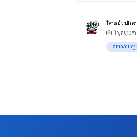
វិភាគដំណើរការ
វិស្វកម្មមេក
សារណាបញ្ចប់ឆ