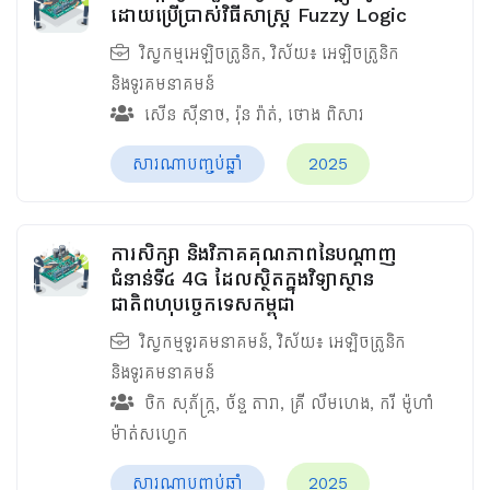
ដោយប្រើប្រាស់វិធីសាស្រ្ត Fuzzy Logic
វិស្វកម្មអេឡិចត្រូនិក
, វិស័យ៖
អេឡិចត្រូនិក
និងទូរគមនាគមន៍
សើន ស៊ីនាថ
,
រ៉ុន រ៉ាត់
,
ថោង ពិសារ
សារណាបញ្ចប់ឆ្នាំ
2025
ការសិក្សា និងវិភាគគុណភាពនៃបណ្ដាញ
ជំនាន់ទី៤ 4G ដែលស្ថិតក្នុងវិទ្យាស្ថាន
ជាតិពហុបច្ចេកទេសកម្ពុជា
វិស្វកម្មទូរគមនាគមន៍
, វិស័យ៖
អេឡិចត្រូនិក
និងទូរគមនាគមន៍
ចិក សុភ័ក្រ្ក
,
ច័ន្ទ តារា
,
គ្រី លឹមហេង
,
ករី​ ម៉ូហាំ
ម៉ាត់សហ្វេក
សារណាបញ្ចប់ឆ្នាំ
2025