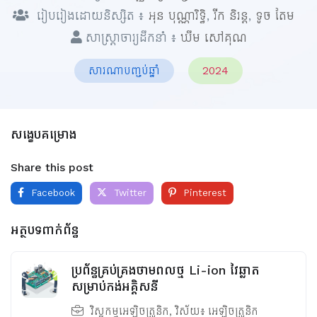
រៀបរៀងដោយនិស្សិត ៖
អុន បុណ្ណារិទ្ធិ
,
រីក​ និរន្ត
,
ទូច តែម
សាស្ត្រាចារ្យដឹកនាំ ៖
ឃឹម សៅគុណ
សារណាបញ្ចប់ឆ្នាំ
2024
សង្ខេបគម្រោង
Share this post
Facebook
Twitter
Pinterest
អត្ថបទពាក់ព័ន្ធ
ប្រព័ន្ធគ្រប់គ្រងថាមពលថ្ម​ Li-ion វៃឆ្លាត
សម្រាប់កង់អគ្គិសនី
វិស្វកម្មអេឡិចត្រូនិក
, វិស័យ៖
អេឡិចត្រូនិក