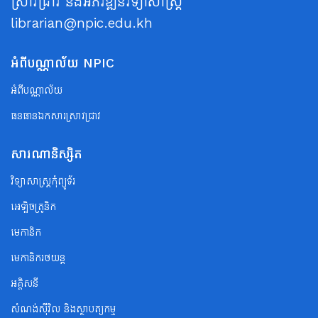
ស្រាវជ្រាវ និងអភិវឌ្ឍន៍វិទ្យាសាស្ត្រ
librarian@npic.edu.kh
អំពីបណ្ណាល័យ NPIC
អំពីបណ្ណាល័យ
ធនធានឯកសារស្រាវជ្រាវ
សារណានិស្សិត
វិទ្យាសាស្ត្រកុំព្យូទ័រ
អេឡិចត្រូនិក
មេកានិក
មេកានិករថយន្ត
អគ្គិសនី
សំណង់ស៊ីវិល និងស្ថាបត្យកម្ម