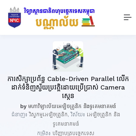
ការសិក្សាប្រព័ន្ធ Cable-Driven Parallel លើក
ដាក់ទំនិញស្វ័យប្រវត្តិដោយប្រើប្រាស់ Camera
ស្កេន
by
មហាវិទ្យាល័យអេឡិចត្រូនិក និងទូរគមនាគមន៍
ជំនាញ៖
វិស្វកម្មអេឡិចត្រូនិក
, វិស័យ៖
អេឡិចត្រូនិក និង
ទូរគមនាគមន៍
កម្រិត៖
បរិញ្ញាបត្របច្ចេកទេស