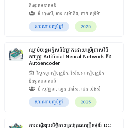
និងទូរគមនាគមន៍
អ៊ុំ ហុងលី
,
អាង សុម៉ានិត
,
កាក់ សុទីម៉ា
សារណាបញ្ចប់ឆ្នាំ
2025
ឈ្នាប់ចរន្តអគ្គិសនីវៃឆ្លាតដោយប្រើប្រាស់វិធី
សាស្រ្ត Artificial Neural Network និង
Autoencoder
វិស្វកម្មអេឡិចត្រូនិក
, វិស័យ៖
អេឡិចត្រូនិក
និងទូរគមនាគមន៍
អ៊ុំ សុវឌ្ឍនា
,
ឡេង វេងសែ
,
ផេង ម៉េងស៊ឺ
សារណាបញ្ចប់ឆ្នាំ
2025
ការបង្កើនប្រសិទ្ធិភាពគ្រប់គ្រងល្បឿនម៉ូទ័រ DC