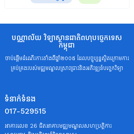
បណ្ណាល័យ វិទ្យាស្ថានជាតិពហុបច្ចេកទេស
កម្ពុជា
ចាប់ផ្តើមដំណើរការតាំងពីឆ្នាំ២០០៥ ដែលបច្ចុប្បន្នស្ថិតក្រោមការ
គ្រប់គ្រងរបស់មជ្ឈមណ្ឌលស្រាវជ្រាវនិងអភិវឌ្ឍន៍បច្ចេកវិទ្យា
ទំនាក់ទំនង
017-529515
អាគារលេខ 26 ជិតអាគារមជ្ឈមណ្ឌលសហប្រត្តិការ