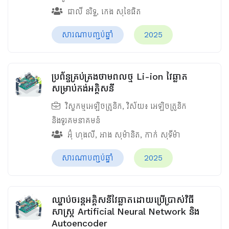
ជាលី នរិទ្ធ
,
កេង សុខៃធិត
សារណាបញ្ចប់ឆ្នាំ
2025
ប្រព័ន្ធគ្រប់គ្រងថាមពលថ្ម​ Li-ion វៃឆ្លាត
សម្រាប់កង់អគ្គិសនី
វិស្វកម្មអេឡិចត្រូនិក
, វិស័យ៖
អេឡិចត្រូនិក
និងទូរគមនាគមន៍
អ៊ុំ ហុងលី
,
អាង សុម៉ានិត
,
កាក់ សុទីម៉ា
សារណាបញ្ចប់ឆ្នាំ
2025
ឈ្នាប់ចរន្តអគ្គិសនីវៃឆ្លាតដោយប្រើប្រាស់វិធី
សាស្រ្ត Artificial Neural Network និង
Autoencoder