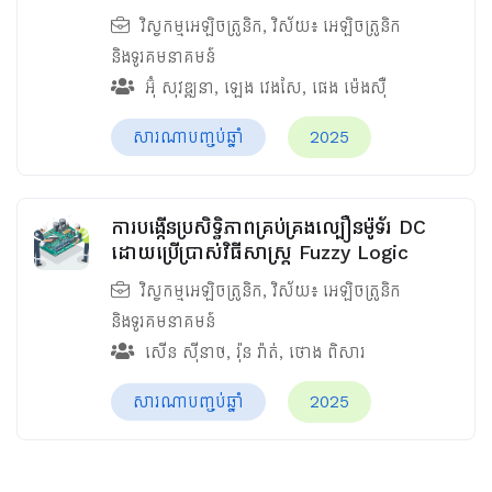
វិស្វកម្មអេឡិចត្រូនិក
, វិស័យ៖
អេឡិចត្រូនិក
និងទូរគមនាគមន៍
អ៊ុំ សុវឌ្ឍនា
,
ឡេង វេងសែ
,
ផេង ម៉េងស៊ឺ
សារណាបញ្ចប់ឆ្នាំ
2025
ការបង្កើនប្រសិទ្ធិភាពគ្រប់គ្រងល្បឿនម៉ូទ័រ DC
ដោយប្រើប្រាស់វិធីសាស្រ្ត Fuzzy Logic
វិស្វកម្មអេឡិចត្រូនិក
, វិស័យ៖
អេឡិចត្រូនិក
និងទូរគមនាគមន៍
សើន ស៊ីនាថ
,
រ៉ុន រ៉ាត់
,
ថោង ពិសារ
សារណាបញ្ចប់ឆ្នាំ
2025