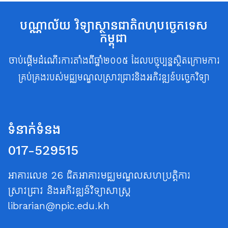
បណ្ណាល័យ វិទ្យាស្ថានជាតិពហុបច្ចេកទេស
កម្ពុជា
ចាប់ផ្តើមដំណើរការតាំងពីឆ្នាំ២០០៥ ដែលបច្ចុប្បន្នស្ថិតក្រោមការ
គ្រប់គ្រងរបស់មជ្ឈមណ្ឌលស្រាវជ្រាវនិងអភិវឌ្ឍន៍បច្ចេកវិទ្យា
ទំនាក់ទំនង
017-529515
អាគារលេខ 26 ជិតអាគារមជ្ឈមណ្ឌលសហប្រត្តិការ
ស្រាវជ្រាវ និងអភិវឌ្ឍន៍វិទ្យាសាស្ត្រ
librarian@npic.edu.kh