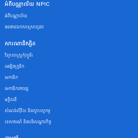
អំពីបណ្ណាល័យ NPIC
អំពីបណ្ណាល័យ
ធនធានឯកសារស្រាវជ្រាវ
សារណានិស្សិត
វិទ្យាសាស្ត្រកុំព្យូទ័រ
អេឡិចត្រូនិក
មេកានិក
មេកានិករថយន្ត
អគ្គិសនី
សំណង់ស៊ីវិល និងស្ថាបត្យកម្ម
ទេសចរណ័ និងបដិសណ្ឋារកិច្ច