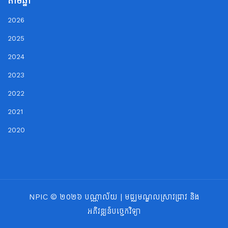
តាមឆ្នាំ
2026
2025
2024
2023
2022
2021
2020
NPIC © ២០២៦ បណ្ណាល័យ | មជ្ឈមណ្ឌលស្រាវជ្រាវ និង
អភិវឌ្ឍន៍បច្ចេកវិទ្យា