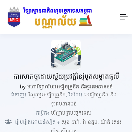
ការសាកថ្មដោយស្វ័យប្រវត្តិនៃរ៉ូបូតសម្អាតធូលី
by
មហាវិទ្យាល័យអេឡិចត្រូនិក និងទូរគមនាគមន៍
ជំនាញ៖
វិស្វកម្មអេឡិចត្រូនិក
, វិស័យ៖
អេឡិចត្រូនិក និង
ទូរគមនាគមន៍
កម្រិត៖
បរិញ្ញាបត្របច្ចេកទេស
រៀបរៀងដោយនិស្សិត ៖
សុខ ដារ៉ា
,
វ៉ា ឧត្តម
,
យ៉ាត់ រតនះ
,
ញ៉ុន ស៊ីណាត