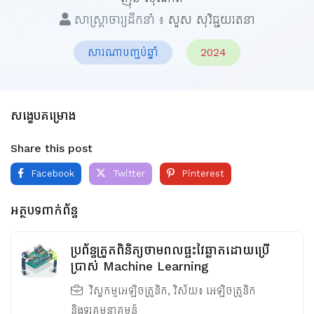
សាស្ត្រាចារ្យដឹកនាំ ៖
សួស សុវិជ្ជយរតនា
សារណាបញ្ចប់ឆ្នាំ
2024
សង្ខេបគម្រោង
Share this post
Facebook
Twitter
Pinterest
អត្ថបទពាក់ព័ន្ធ
ប្រព័ន្ធត្រួតពិនិត្យថាមពលផ្ទះវៃឆ្លាតដោយប្រើ
ប្រាស់ Machine Learning
វិស្វកម្មអេឡិចត្រូនិក
, វិស័យ៖
អេឡិចត្រូនិក
និងទូរគមនាគមន៍