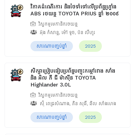
វិភាគដំណើរការ និងថែទាំទៅលើប្រព័ន្ធហ្វ្រាំង
ABS រថយន្ត TOYOTA PRIUS ឆ្នាំ ២០០៩
វិស្វកម្មមេកានិករថយន្ត
អ៊ុង កំសាន្ត
,
ម៉ៅ ទូច
,
ប៊ន លីហួរ
សារណាបញ្ចប់ឆ្នាំ
2025
សិក្សាប្រៀបធៀបប្រព័ន្ធបញ្ចុះកម្ដៅរវាង សាំង
និង អិល ភី ជី ម៉ាស៊ីន TOYOTA
Highlander 3.0L
វិស្វកម្មមេកានិករថយន្ត
ស៊ុំ ពេជ្រសំណាង
,
ភិន សុធី
,
ឆិល សាំងហេង
សារណាបញ្ចប់ឆ្នាំ
2025