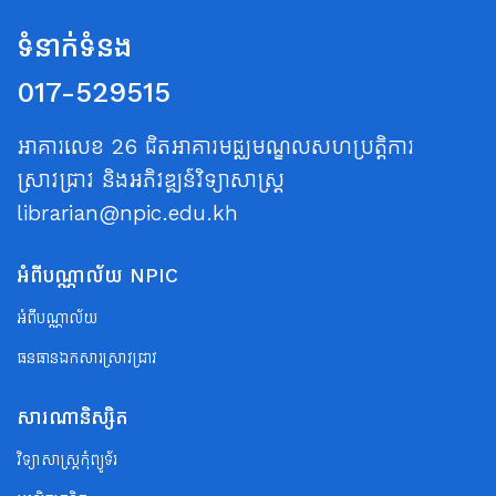
ទំនាក់ទំនង
017-529515
អាគារលេខ 26 ជិតអាគារមជ្ឈមណ្ឌលសហប្រត្តិការ
ស្រាវជ្រាវ និងអភិវឌ្ឍន៍វិទ្យាសាស្ត្រ
librarian@npic.edu.kh
អំពីបណ្ណាល័យ NPIC
អំពីបណ្ណាល័យ
ធនធានឯកសារស្រាវជ្រាវ
សារណានិស្សិត
វិទ្យាសាស្ត្រកុំព្យូទ័រ