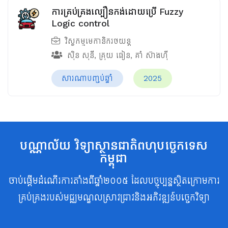
ការគ្រប់គ្រងល្បឿនកង់ដោយប្រើ Fuzzy
Logic control
វិស្វកម្មមេកានិករថយន្ត
ស៊ិន សុនី
,
គ្រុយ ធៀន
,
គាំ ស៊ាងហ៊ី
សារណាបញ្ចប់ឆ្នាំ
2025
បណ្ណាល័យ វិទ្យាស្ថានជាតិពហុបច្ចេកទេស
កម្ពុជា
ចាប់ផ្តើមដំណើរការតាំងពីឆ្នាំ២០០៥ ដែលបច្ចុប្បន្នស្ថិតក្រោមការ
គ្រប់គ្រងរបស់មជ្ឈមណ្ឌលស្រាវជ្រាវនិងអភិវឌ្ឍន៍បច្ចេកវិទ្យា