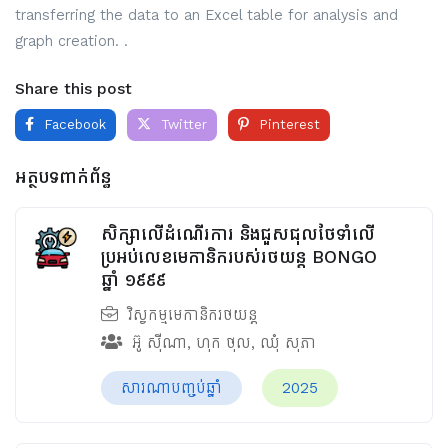
transferring the data to an Excel table for analysis and
graph creation. .
Share this post
Facebook
Twitter
Pinterest
អត្ថបទពាក់ព័ន្ធ
សិក្សាលើដំណើរការ និងជួសជុលថែទាំលើ
ប្រអប់លេខមេកានិករបស់រថយន្ត BONGO
ឆ្នាំ ១៩៩៩
វិស្វកម្មមេកានិករថយន្ត
អ៊ូ ស៊ីណា
,
ហុក ថុល
,
ឈុំ សុភា
សារណាបញ្ចប់ឆ្នាំ
2025