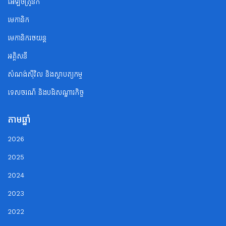
អេឡិចត្រូនិក
មេកានិក
មេកានិករថយន្ត
អគ្គិសនី
សំណង់ស៊ីវិល និងស្ថាបត្យកម្ម
ទេសចរណ័ និងបដិសណ្ឋារកិច្ច
តាមឆ្នាំ
2026
2025
2024
2023
2022