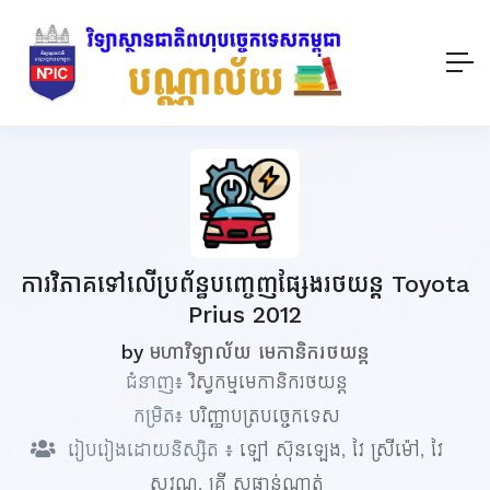
ការវិភាគទៅលើប្រព័ន្ធបញ្ចេញផ្សែងរថយន្ត Toyota
Prius 2012
by
មហាវិទ្យាល័យ មេកានិករថយន្ត
ជំនាញ៖
វិស្វកម្មមេកានិករថយន្ត
កម្រិត៖
បរិញ្ញាបត្របច្ចេកទេស
រៀបរៀងដោយនិស្សិត ៖
ឡៅ ស៊ុនឡេង
,
វៃ ស្រីម៉ៅ
,
វៃ
សុវណ្ណ
,
គ្រី សុផាន់ណាត់