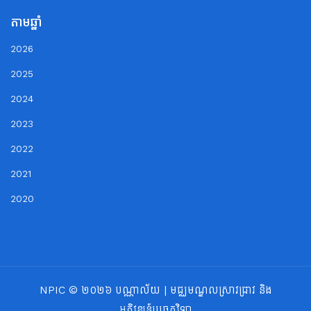
តាមឆ្នាំ
2026
2025
2024
2023
2022
2021
2020
NPIC © ២០២៦ បណ្ណាល័យ | មជ្ឈមណ្ឌលស្រាវជ្រាវ និង
អភិវឌ្ឍន៍បច្ចេកវិទ្យា