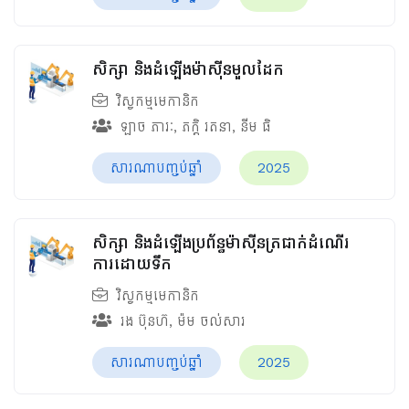
សិក្សា និងដំឡើងម៉ាស៊ីនមួលដែក
វិស្វកម្មមេកានិក
ឡាច ភារៈ
,
ភក្ដិ រតនា
,
នីម ធិ
សារណាបញ្ចប់ឆ្នាំ
2025
សិក្សា និងដំឡើងប្រព័ន្ធម៉ាស៊ីនត្រជាក់ដំណើរ
ការដោយទឹក
វិស្វកម្មមេកានិក
រង ប៊ុនហ៊
,
ម៉ម ចល់សារ
សារណាបញ្ចប់ឆ្នាំ
2025