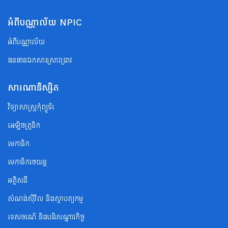
អំពីបណ្ណាល័យ NPIC
អំពីបណ្ណាល័យ
ធនធានឯកសារស្រាវជ្រាវ
សារណានិស្សិត
វិទ្យាសាស្ត្រកុំព្យូទ័រ
អេឡិចត្រូនិក
មេកានិក
មេកានិករថយន្ត
អគ្គិសនី
សំណង់ស៊ីវិល និងស្ថាបត្យកម្ម
ទេសចរណ័ និងបដិសណ្ឋារកិច្ច