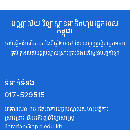
បណ្ណាល័យ វិទ្យាស្ថានជាតិពហុបច្ចេកទេស
កម្ពុជា
ចាប់ផ្តើមដំណើរការតាំងពីឆ្នាំ២០០៥ ដែលបច្ចុប្បន្នស្ថិតក្រោមការ
គ្រប់គ្រងរបស់មជ្ឈមណ្ឌលស្រាវជ្រាវនិងអភិវឌ្ឍន៍បច្ចេកវិទ្យា
ទំនាក់ទំនង
017-529515
អាគារលេខ 26 ជិតអាគារមជ្ឈមណ្ឌលសហប្រត្តិការ
ស្រាវជ្រាវ និងអភិវឌ្ឍន៍វិទ្យាសាស្ត្រ
librarian@npic.edu.kh