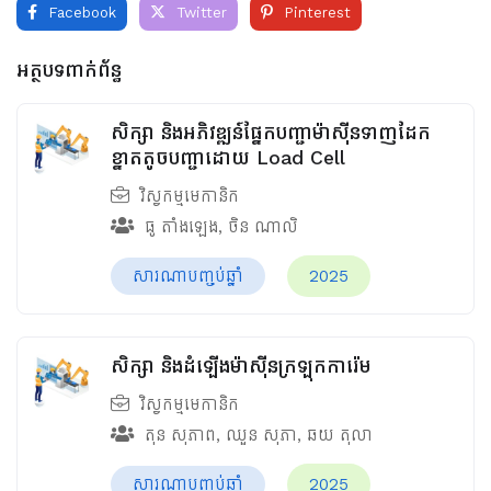
Facebook
Twitter
Pinterest
អត្ថបទពាក់ព័ន្ធ
សិក្សា និងអភិវឌ្ឍន៍ផ្នែកបញ្ជាម៉ាស៊ីនទាញដែក
ខ្នាតតូចបញ្ជាដោយ Load Cell
វិស្វកម្មមេកានិក
ធូ តាំងឡេង
,
ចិន ណាលិ
សារណាបញ្ចប់ឆ្នាំ
2025
សិក្សា និងដំឡើងម៉ាស៊ីនក្រឡុកការ៉េម
វិស្វកម្មមេកានិក
តុន សុភាព
,
ឈួន សុភា
,
ឆយ តុលា
សារណាបញ្ចប់ឆ្នាំ
2025