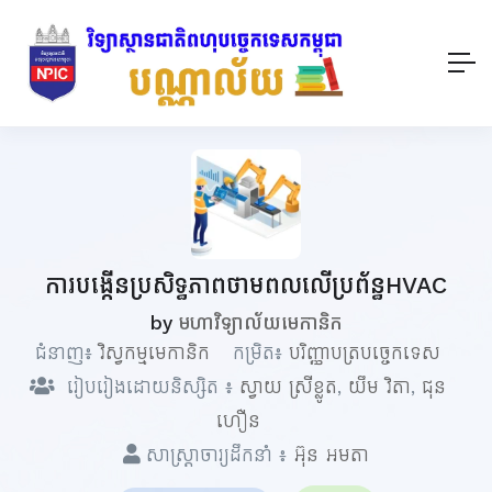
ការបង្កើនប្រសិទ្ធភាពថាមពលលើប្រព័ន្ធHVAC
by
មហាវិទ្យាល័យមេកានិក
ជំនាញ៖
វិស្វកម្មមេកានិក
កម្រិត៖
បរិញ្ញាបត្របច្ចេកទេស
រៀបរៀងដោយនិស្សិត ៖
ស្វាយ ស្រីខ្លូត
,
យឹម វិតា
,
ជុន
ហឿន
សាស្ត្រាចារ្យដឹកនាំ ៖
អ៊ុន អមតា