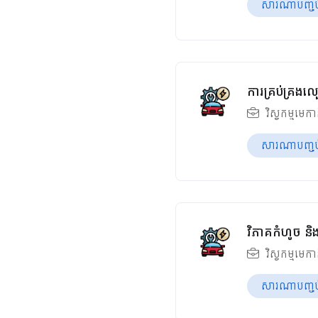
សារណាបញ្ចប់ឆ
ការគ្រប់គ្រង
វិស្វកម្មមេក
សារណាបញ្ចប់ឆ
វិភាគកំហូច​ និ
វិស្វកម្មមេក
សារណាបញ្ចប់ឆ