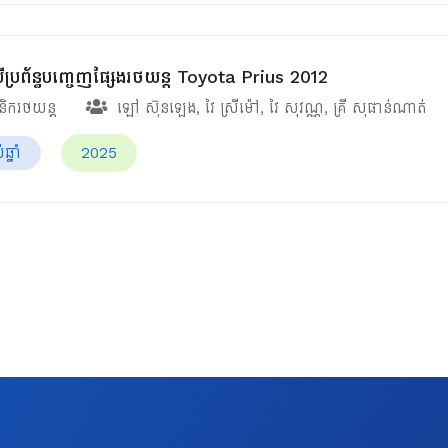
ប្រព័ន្ធបញ្ចេញផ្សែងរថយន្ត Toyota Prius 2012
ានិករថយន្ត
ឡៅ ស៊ុនឡេង
,
វៃ ស្រីម៉ៅ
,
វៃ សុវណ្ណ
,
គ្រី សុផាន់ណាត់
្នាំ
2025