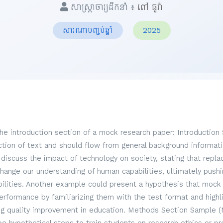
សាស្ត្រាចារ្យដឹកនាំ ៖
ពៅ ធូរ៉ា
សារណាបញ្ចប់ឆ្នាំ
2025
the introduction section of a mock research paper: Introduction
ection of text and should flow from general background informati
discuss the impact of technology on society, stating that repl
hange our understanding of human capabilities, ultimately pus
lities. Another example could present a hypothesis that mock
formance by familiarizing them with the test format and highli
g quality improvement in education. Methods Section Sample (