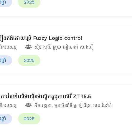
្នាំ
2025
ល្បឿនកង់ដោយប្រើ Fuzzy Logic control
ានិករថយន្ត
ស៊ិន សុនី
,
គ្រុយ ធៀន
,
គាំ ស៊ាងហ៊ី
្នាំ
2025
ងការថែទាំលើម៉ាស៊ីនម៉ាស៊ូតគួបូតាស៊េរី ZT 15.5
ានិករថយន្ត
អ៊ឹម វឌ្ឍនា
,
មួន ប៊ុនរ៉ាទិត្យ
,
ម៉ូ ជីវុន
,
ផេង ឆៃវ៉ាត់
្នាំ
2025