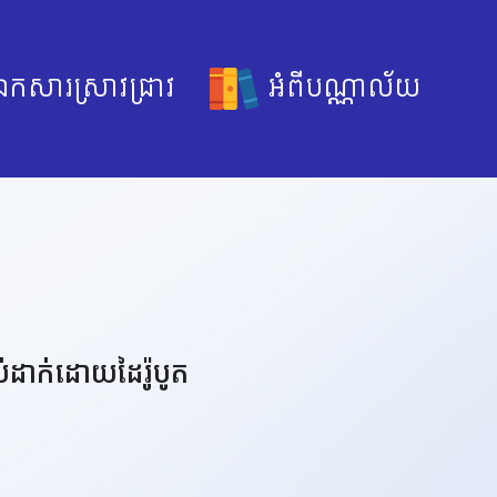
កសារស្រាវជ្រាវ
អំពីបណ្ណាល័យ
ចាប់ដាក់ដោយដៃរ៉ូបូត