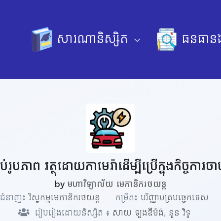
សារណានិស្សិត
ធនធានឯ
ាប់រូបភាព វត្ថុដោយកាមេរ៉ាដើម្បីប្រើក្នុងកិច្ចការ
by
មហាវិទ្យាល័យ មេកានិករថយន្ត
ជំនាញ៖
វិស្វកម្មមេកានិករថយន្ត
កម្រិត៖
បរិញ្ញាបត្របច្ចេកទេស
រៀបរៀងដោយនិស្សិត ៖
សាយ ឡងឌីម៉ង់
,
នួន វិទូ