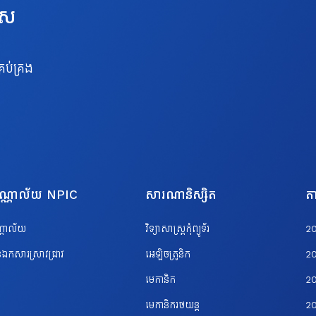
េស
រប់គ្រង
បណ្ណាល័យ NPIC
សារណានិស្សិត
តា
ណ្ណាល័យ
វិទ្យាសាស្ត្រកុំព្យូទ័រ
2
ឯកសារស្រាវជ្រាវ
អេឡិចត្រូនិក
2
មេកានិក
2
មេកានិករថយន្ត
2