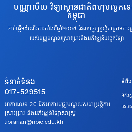
បណ្ណាល័យ វិទ្យាស្ថានជាតិពហុបច្ចេកទ
កម្ពុជា
ចាប់ផ្តើមដំណើរការតាំងពីឆ្នាំ២០០៥ ដែលបច្ចុប្បន្នស្ថិតក្រោមការគ្
របស់មជ្ឈមណ្ឌលស្រាវជ្រាវនិងអភិវឌ្ឍន៍បច្ចេកវិទ្យា
ទំនាក់ទំនង
អំពី
017-529515
អំពីប
អាគារលេខ 26 ជិតអាគារមជ្ឈមណ្ឌលសហប្រត្តិការ
ធនធាន
ស្រាវជ្រាវ និងអភិវឌ្ឍន៍វិទ្យាសាស្ត្រ
librarian@npic.edu.kh