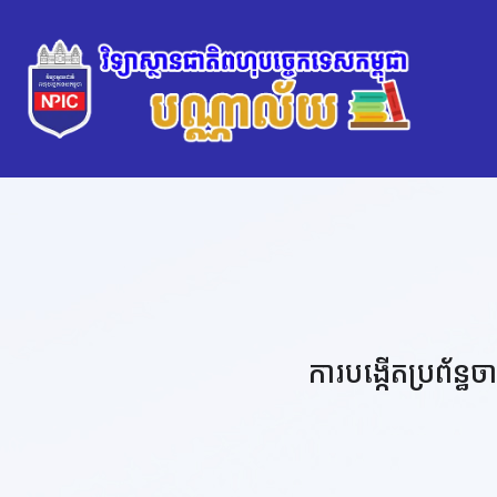
ការបង្កើតប្រព័ន្ធច