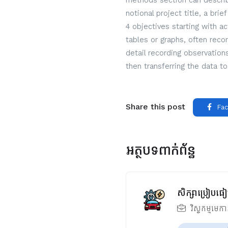
methods section can describe
notional project title, a bri
4 objectives starting with a
tables or graphs, often reco
detail recording observatio
then transferring the data to
Share this post
Fac
អត្ថបទពាក់ព័ន្ធ
សិក្សាប្រៀបធៀ
វិស្វកម្មមេក