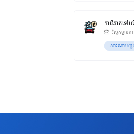
ការវិភាគទៅលើ
វិស្វកម្មមេក
សារណាបញ្ចប់ឆ