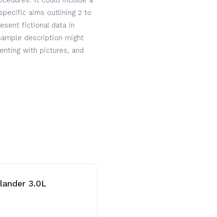
cedures. It could include a
specific aims outlining 2 to
sent fictional data in
 sample description might
nting with pictures, and
ghlander 3.0L