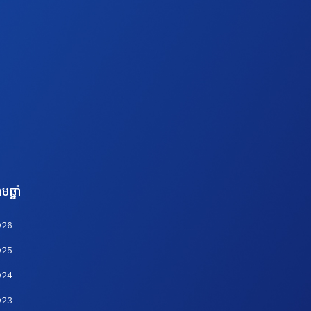
មឆ្នាំ
026
025
024
023