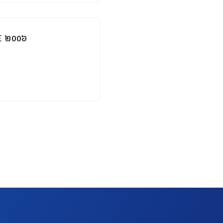
FE ២០០៦