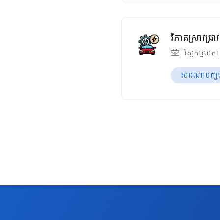
វិភាគស្រាវជ្
វិស្វកម្មមេក
សារណាបញ្ចប់ឆ