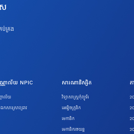
េស
រប់គ្រង
បណ្ណាល័យ NPIC
សារណានិស្សិត
តា
ណ្ណាល័យ
វិទ្យាសាស្ត្រកុំព្យូទ័រ
2
ឯកសារស្រាវជ្រាវ
អេឡិចត្រូនិក
2
មេកានិក
2
មេកានិករថយន្ត
2