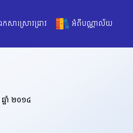
កសារស្រាវជ្រាវ
អំពីបណ្ណាល័យ
ឆ្នាំ​ ២០១៤