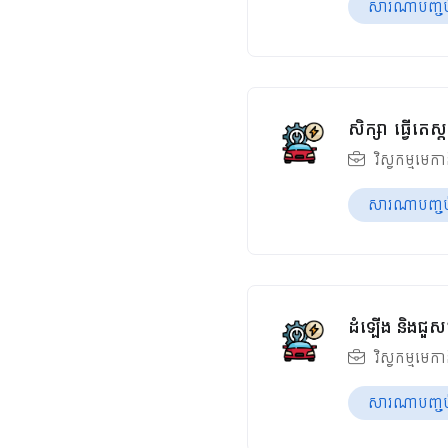
សារណាបញ្ចប់ឆ
សិក្សា ធ្វើតេ
វិស្វកម្មមេក
សារណាបញ្ចប់ឆ
ដំឡើង និងជួស
វិស្វកម្មមេក
សារណាបញ្ចប់ឆ