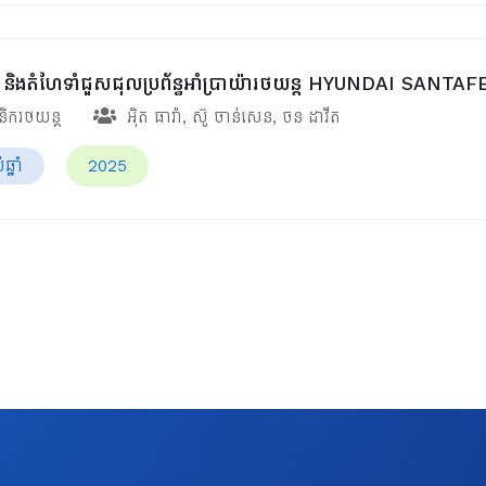
រាវ និងតំហែទាំជួសជុលប្រព័ន្ធអាំប្រាយ៉ារថយន្ត HYUNDAI SANTA
ានិករថយន្ត
អ៊ិត ធារ៉ា
,
ស៊ូ ចាន់សេន
,
ចន ដាវីត
្នាំ
2025