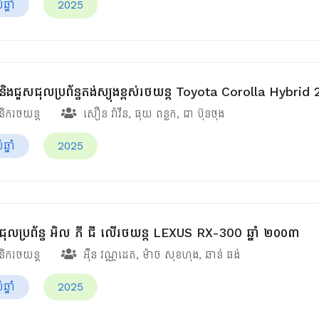
្នាំ
2025
ស្តនិងជួសជុលប្រព័ន្ធតង់ស្យុងខ្ពស់រថយន្ត Toyota Corolla Hybrid
ានិករថយន្ត
សឿន រ៉ាវីន
,
ធុយ​ ពន្លក
,
ជា ប៊ុនថុង
្នាំ
2025
ជុលប្រព័ន្ធ អិល ភី ជី លើរថយន្ដ LEXUS RX-300 ឆ្នាំ ២០០៣
ានិករថយន្ត
អ៊ឺន វណ្ណដេត
,
ម៉ាច សុខហុង
,
ឆាន់ ផង់
្នាំ
2025