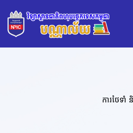
ការថែទាំ ន