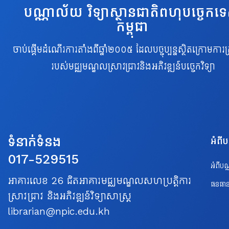
បណ្ណាល័យ វិទ្យាស្ថានជាតិពហុបច្ចេកទ
កម្ពុជា
ចាប់ផ្តើមដំណើរការតាំងពីឆ្នាំ២០០៥ ដែលបច្ចុប្បន្នស្ថិតក្រោមការគ្
របស់មជ្ឈមណ្ឌលស្រាវជ្រាវនិងអភិវឌ្ឍន៍បច្ចេកវិទ្យា
ទំនាក់ទំនង
អំពី
017-529515
អំពីប
អាគារលេខ 26 ជិតអាគារមជ្ឈមណ្ឌលសហប្រត្តិការ
ធនធាន
ស្រាវជ្រាវ និងអភិវឌ្ឍន៍វិទ្យាសាស្ត្រ
librarian@npic.edu.kh