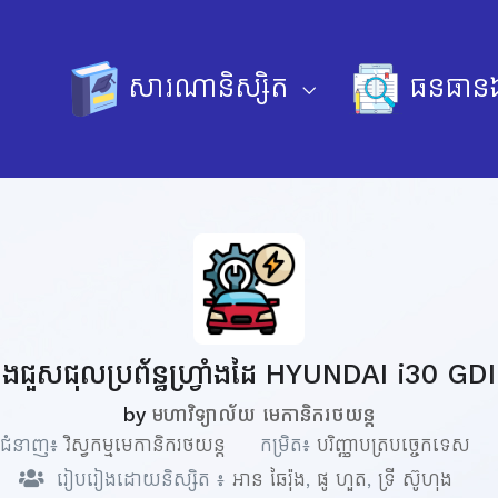
សារណានិស្សិត
ធនធានឯ
ិងជួសជុលប្រព័ន្ធហ្រ្វាំងដៃ HYUNDAI i30 GDI 
by
មហាវិទ្យាល័យ មេកានិករថយន្ត
ជំនាញ៖
វិស្វកម្មមេកានិករថយន្ត
កម្រិត៖
បរិញ្ញាបត្របច្ចេកទេស
រៀបរៀងដោយនិស្សិត ៖
អាន ឆៃរ៉ុង
,
ផូ ហួត
,
ទ្រី ស៊ូហុង