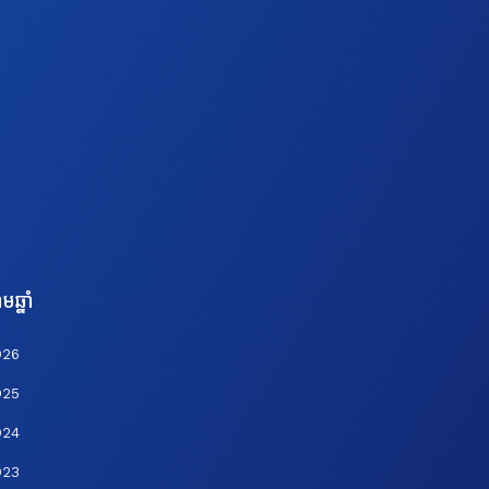
មឆ្នាំ
026
025
024
023