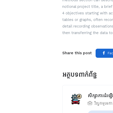
methods section can describe
notional project title, a bri
4 objectives starting with a
tables or graphs, often reco
detail recording observatio
then transferring the data to
Share this post
Fac
អត្ថបទពាក់ព័ន្ធ
សិក្សាការដំឡើ
វិស្វកម្មមេក