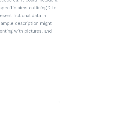
cedures. It could include a
specific aims outlining 2 to
sent fictional data in
 sample description might
nting with pictures, and