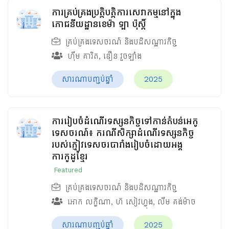
ការគ្រប់គ្រងប្រត្តិបត្តិការសេវាកម្មនៅក្នុង
ភោជនីយដ្ឋានខេម៉ា ឡា ប៉ុស្តិ៍
គ្រប់គ្រងទេសចរណ៍ និងបដិសណ្ឋារកិច្ច
ហ៊ឹម គារិត
,
ឌឿន វួចឡាំង
សារណាបញ្ចប់ឆ្នាំ
2025
ការរៀបចំដំណើរទស្សនកិច្ចទៅកាន់តំបន់អេកូ
ទេសចរណ៍៖ ករណីសិក្សាដំណើរទស្សនកិច្ច
របស់ភ្ញៀវទេសចរបារាំងរៀបចំដោយអង្គ
ការកូដូខ្មែរ
Featured
គ្រប់គ្រងទេសចរណ៍ និងបដិសណ្ឋារកិច្ច
អោក លក្ខិណា
,
ហ៊ សៀវហ្វុង
,
លឹម គង់ម៉ាច
សារណាបញ្ចប់ឆ្នាំ
2025