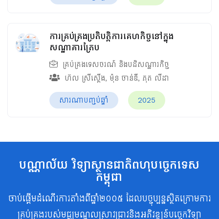
ការគ្រប់គ្រងប្រតិបត្តិការគេហកិច្ចនៅក្នុង
សណ្ឋាគារត្រែប
គ្រប់គ្រងទេសចរណ៍ និងបដិសណ្ឋារកិច្ច
ហ៊ល ស្រីស្តើង
,
ម៉ុន ចាន់ឌី
,
ភុត​ លីដា
សារណាបញ្ចប់ឆ្នាំ
2025
បណ្ណាល័យ វិទ្យាស្ថានជាតិពហុបច្ចេកទេស
កម្ពុជា
ចាប់ផ្តើមដំណើរការតាំងពីឆ្នាំ២០០៥ ដែលបច្ចុប្បន្នស្ថិតក្រោមការ
គ្រប់គ្រងរបស់មជ្ឈមណ្ឌលស្រាវជ្រាវនិងអភិវឌ្ឍន៍បច្ចេកវិទ្យា