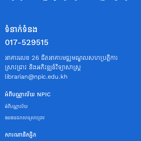
ទំនាក់ទំនង
017-529515
អាគារលេខ 26 ជិតអាគារមជ្ឈមណ្ឌលសហប្រត្តិការ
ស្រាវជ្រាវ និងអភិវឌ្ឍន៍វិទ្យាសាស្ត្រ
librarian@npic.edu.kh
អំពីបណ្ណាល័យ NPIC
អំពីបណ្ណាល័យ
ធនធានឯកសារស្រាវជ្រាវ
សារណានិស្សិត