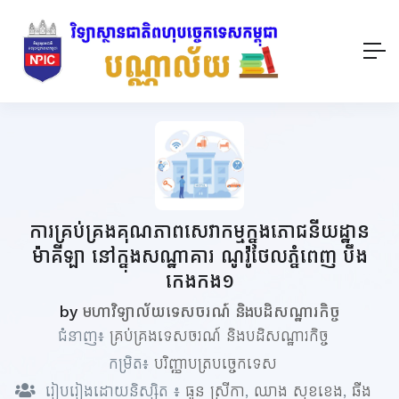
ការគ្រប់គ្រងគុណភាពសេវាកម្មក្នុងភោជនីយដ្ឋាន
ម៉ាគីឡា នៅក្នុងសណ្ឋាគារ ណូវ៉ូថែលភ្នំពេញ បឹង
កេងកង១
by
មហាវិទ្យាល័យទេសចរណ៍ និងបដិសណ្ឋារកិច្ច
ជំនាញ៖
គ្រប់គ្រងទេសចរណ៍ និងបដិសណ្ឋារកិច្ច
កម្រិត៖
បរិញ្ញាបត្របច្ចេកទេស
រៀបរៀងដោយនិស្សិត ៖
ធួន ស្រីកា
,
ឈាង សុខខេង
,
ឆឺង​