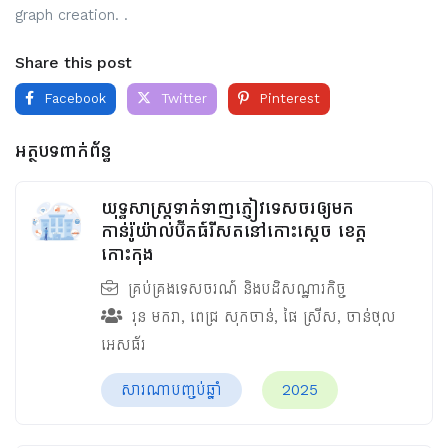
graph creation. .
Share this post
Facebook
Twitter
Pinterest
អត្ថបទពាក់ព័ន្ធ
យុទ្ធសាស្រ្តទាក់ទាញភ្ញៀវទេសចរឲ្យមក
កាន់រ៉ូយ៉ាល់ប៊ីតធ៍រីសតនៅកោះស្ដេច ខេត្ត
កោះកុង
គ្រប់គ្រងទេសចរណ៍ និងបដិសណ្ឋារកិច្ច
រុន មករា
,
ពេជ្រ សុកចាន់
,
ផៃ ស្រីស
,
ចាន់ថុល
អេសធ័រ
សារណាបញ្ចប់ឆ្នាំ
2025