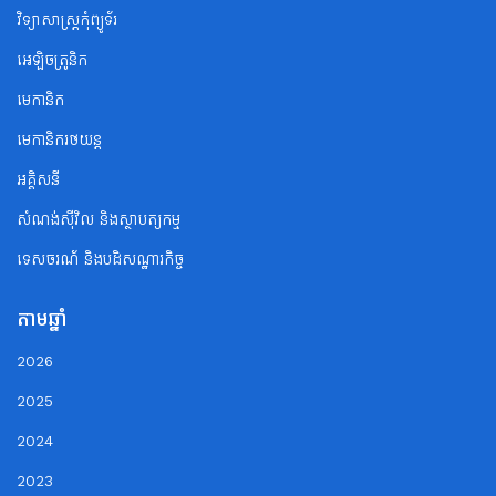
វិទ្យាសាស្ត្រកុំព្យូទ័រ
អេឡិចត្រូនិក
មេកានិក
មេកានិករថយន្ត
អគ្គិសនី
សំណង់ស៊ីវិល និងស្ថាបត្យកម្ម
ទេសចរណ័ និងបដិសណ្ឋារកិច្ច
តាមឆ្នាំ
2026
2025
2024
2023