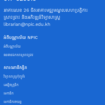
អាគារលេខ 26 ជិតអាគារមជ្ឈមណ្ឌលសហប្រត្តិការ
ស្រាវជ្រាវ និងអភិវឌ្ឍន៍វិទ្យាសាស្ត្រ
librarian@npic.edu.kh
អំពីបណ្ណាល័យ NPIC
អំពីបណ្ណាល័យ
ធនធានឯកសារស្រាវជ្រាវ
សារណានិស្សិត
វិទ្យាសាស្ត្រកុំព្យូទ័រ
អេឡិចត្រូនិក
មេកានិក
មេកានិករថយន្ត