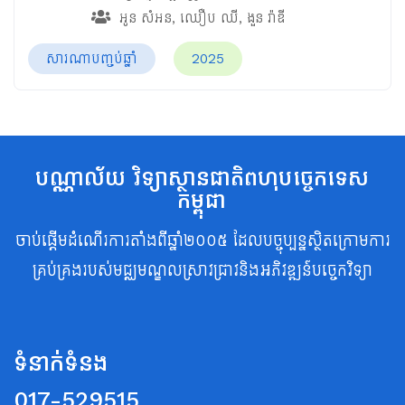
អូន សំអន
,
ឈឿប ឈី
,
ងួន រ៉ាឌី
សារណាបញ្ចប់ឆ្នាំ
2025
បណ្ណាល័យ វិទ្យាស្ថានជាតិពហុបច្ចេកទេស
កម្ពុជា
ចាប់ផ្តើមដំណើរការតាំងពីឆ្នាំ២០០៥ ដែលបច្ចុប្បន្នស្ថិតក្រោមការ
គ្រប់គ្រងរបស់មជ្ឈមណ្ឌលស្រាវជ្រាវនិងអភិវឌ្ឍន៍បច្ចេកវិទ្យា
ទំនាក់ទំនង
017-529515