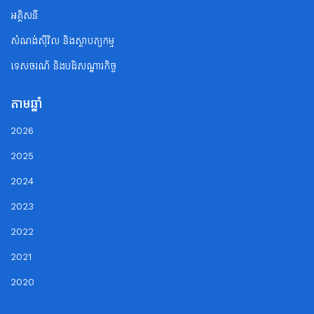
អគ្គិសនី
សំណង់ស៊ីវិល និងស្ថាបត្យកម្ម
ទេសចរណ័ និងបដិសណ្ឋារកិច្ច
តាមឆ្នាំ
2026
2025
2024
2023
2022
2021
2020