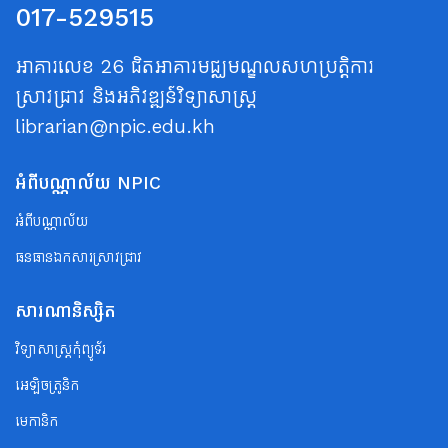
017-529515
អាគារលេខ 26 ជិតអាគារមជ្ឈមណ្ឌលសហប្រត្តិការ
ស្រាវជ្រាវ និងអភិវឌ្ឍន៍វិទ្យាសាស្ត្រ
librarian@npic.edu.kh
អំពីបណ្ណាល័យ NPIC
អំពីបណ្ណាល័យ
ធនធានឯកសារស្រាវជ្រាវ
សារណានិស្សិត
វិទ្យាសាស្ត្រកុំព្យូទ័រ
អេឡិចត្រូនិក
មេកានិក