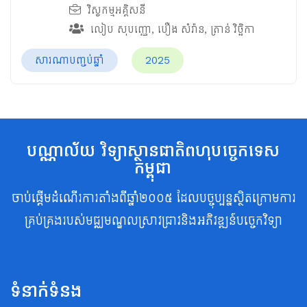
វិស្វកម្មអគ្គិសនី
លៀប​ សុបញ្ញោ
,
បឿង សំរ៉ាន
,
ត្រាន់ វិច្ឆិកា
សារណាបញ្ចប់ឆ្នាំ
2025
បណ្ណាល័យ វិទ្យាស្ថានជាតិពហុបច្ចេកទេស
កម្ពុជា
ចាប់ផ្តើមដំណើរការតាំងពីឆ្នាំ២០០៥ ដែលបច្ចុប្បន្នស្ថិតក្រោមការ
គ្រប់គ្រងរបស់មជ្ឈមណ្ឌលស្រាវជ្រាវនិងអភិវឌ្ឍន៍បច្ចេកវិទ្យា
ទំនាក់ទំនង