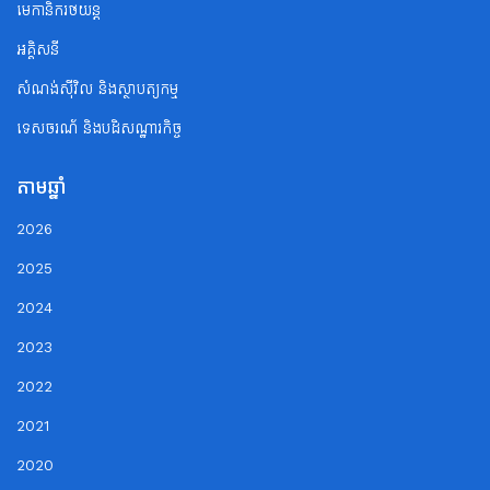
មេកានិករថយន្ត
អគ្គិសនី
សំណង់ស៊ីវិល និងស្ថាបត្យកម្ម
ទេសចរណ័ និងបដិសណ្ឋារកិច្ច
តាមឆ្នាំ
2026
2025
2024
2023
2022
2021
2020