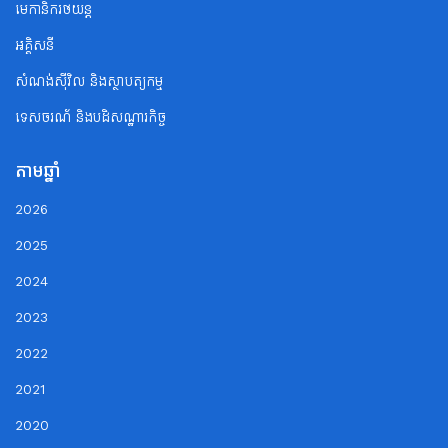
មេកានិករថយន្ត
អគ្គិសនី
សំណង់ស៊ីវិល និងស្ថាបត្យកម្ម
ទេសចរណ័ និងបដិសណ្ឋារកិច្ច
តាមឆ្នាំ
2026
2025
2024
2023
2022
2021
2020