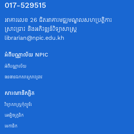
017-529515
អាគារលេខ 26 ជិតអាគារមជ្ឈមណ្ឌលសហប្រត្តិការ
ស្រាវជ្រាវ និងអភិវឌ្ឍន៍វិទ្យាសាស្ត្រ
librarian@npic.edu.kh
អំពីបណ្ណាល័យ NPIC
អំពីបណ្ណាល័យ
ធនធានឯកសារស្រាវជ្រាវ
សារណានិស្សិត
វិទ្យាសាស្ត្រកុំព្យូទ័រ
អេឡិចត្រូនិក
មេកានិក