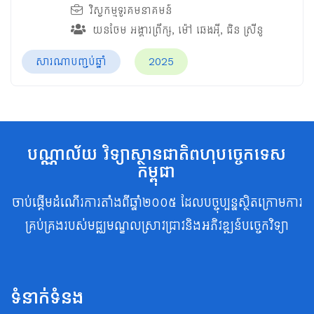
វិស្វកម្មទូរគមនាគមន៍
យនចែម អង្គារព្រឹក្ស
,
ម៉ៅ ឆេងអ៊ី
,
ជិន ស្រីនូ
សារណាបញ្ចប់ឆ្នាំ
2025
បណ្ណាល័យ វិទ្យាស្ថានជាតិពហុបច្ចេកទេស
កម្ពុជា
ចាប់ផ្តើមដំណើរការតាំងពីឆ្នាំ២០០៥ ដែលបច្ចុប្បន្នស្ថិតក្រោមការ
គ្រប់គ្រងរបស់មជ្ឈមណ្ឌលស្រាវជ្រាវនិងអភិវឌ្ឍន៍បច្ចេកវិទ្យា
ទំនាក់ទំនង