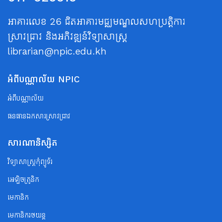
អាគារលេខ 26 ជិតអាគារមជ្ឈមណ្ឌលសហប្រត្តិការ
ស្រាវជ្រាវ និងអភិវឌ្ឍន៍វិទ្យាសាស្ត្រ
librarian@npic.edu.kh
អំពីបណ្ណាល័យ NPIC
អំពីបណ្ណាល័យ
ធនធានឯកសារស្រាវជ្រាវ
សារណានិស្សិត
វិទ្យាសាស្ត្រកុំព្យូទ័រ
អេឡិចត្រូនិក
មេកានិក
មេកានិករថយន្ត