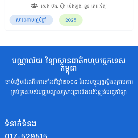
សេង ថង
,
ម៉ឹង ម៉េងឡុង
,
នួន តេជៈទិត្យ
សារណាបញ្ចប់ឆ្នាំ
2025
បណ្ណាល័យ វិទ្យាស្ថានជាតិពហុបច្ចេកទេស
កម្ពុជា
ចាប់ផ្តើមដំណើរការតាំងពីឆ្នាំ២០០៥ ដែលបច្ចុប្បន្នស្ថិតក្រោមការ
គ្រប់គ្រងរបស់មជ្ឈមណ្ឌលស្រាវជ្រាវនិងអភិវឌ្ឍន៍បច្ចេកវិទ្យា
ទំនាក់ទំនង
017-529515