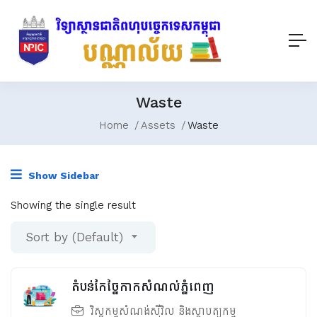
Waste
Home
Assets
Waste
Show Sidebar
Showing the single result
Sort by (Default)
តំបន់កែច្នៃកាកសំណល់ភ្នំពេញ
វិស្វកម្មសំណង់ស៊ីវិល និងស្ថាបត្យកម្ម