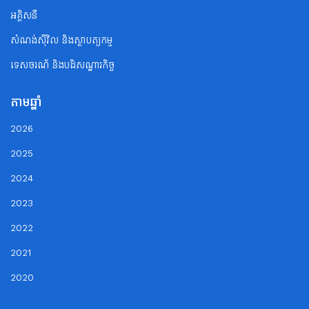
អគ្គិសនី
សំណង់ស៊ីវិល និងស្ថាបត្យកម្ម
ទេសចរណ័ និងបដិសណ្ឋារកិច្ច
តាមឆ្នាំ
2026
2025
2024
2023
2022
2021
2020