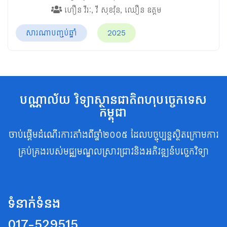
​​ហឿន​ វីរៈ
,
​វី​​ សុខវ៉ុន
,
​ឈឿន​ ឧត្តម
សារណាបញ្ចប់ឆ្នាំ
2025
បណ្ណាល័យ វិទ្យាស្ថានជាតិពហុបច្ចេកទេស
កម្ពុជា
ចាប់ផ្តើមដំណើរការតាំងពីឆ្នាំ២០០៥ ដែលបច្ចុប្បន្នស្ថិតក្រោមការ
គ្រប់គ្រងរបស់មជ្ឈមណ្ឌលស្រាវជ្រាវនិងអភិវឌ្ឍន៍បច្ចេកវិទ្យា
ទំនាក់ទំនង
017-529515