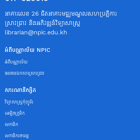
អាគារលេខ 26 ជិតអាគារមជ្ឈមណ្ឌលសហប្រត្តិការ
ស្រាវជ្រាវ និងអភិវឌ្ឍន៍វិទ្យាសាស្ត្រ
librarian@npic.edu.kh
អំពីបណ្ណាល័យ NPIC
អំពីបណ្ណាល័យ
ធនធានឯកសារស្រាវជ្រាវ
សារណានិស្សិត
វិទ្យាសាស្ត្រកុំព្យូទ័រ
អេឡិចត្រូនិក
មេកានិក
មេកានិករថយន្ត