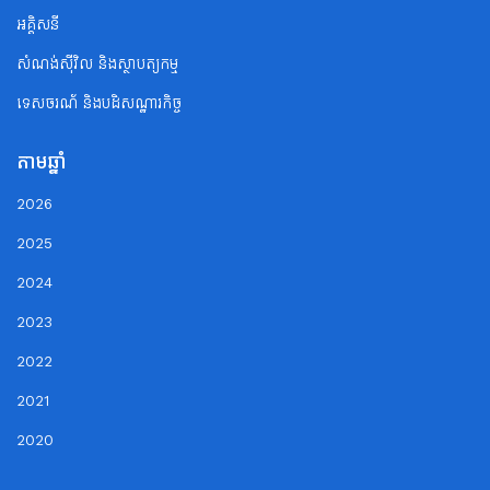
អគ្គិសនី
សំណង់ស៊ីវិល និងស្ថាបត្យកម្ម
ទេសចរណ័ និងបដិសណ្ឋារកិច្ច
តាមឆ្នាំ
2026
2025
2024
2023
2022
2021
2020