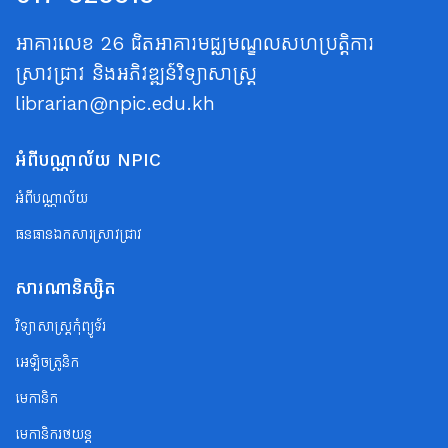
អាគារលេខ 26 ជិតអាគារមជ្ឈមណ្ឌលសហប្រត្តិការ
ស្រាវជ្រាវ និងអភិវឌ្ឍន៍វិទ្យាសាស្ត្រ
librarian@npic.edu.kh
អំពីបណ្ណាល័យ NPIC
អំពីបណ្ណាល័យ
ធនធានឯកសារស្រាវជ្រាវ
សារណានិស្សិត
វិទ្យាសាស្ត្រកុំព្យូទ័រ
អេឡិចត្រូនិក
មេកានិក
មេកានិករថយន្ត