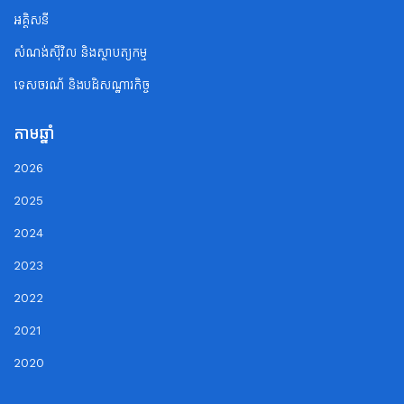
អគ្គិសនី
សំណង់ស៊ីវិល និងស្ថាបត្យកម្ម
ទេសចរណ័ និងបដិសណ្ឋារកិច្ច
តាមឆ្នាំ
2026
2025
2024
2023
2022
2021
2020