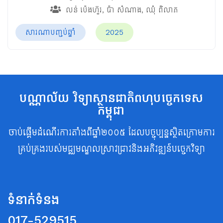
លន់ ប៉េងហ៊ួរ
,
ប៉ា សំណាង
,
ឈុំ ពិលាភ
សារណាបញ្ចប់ឆ្នាំ
2025
បណ្ណាល័យ វិទ្យាស្ថានជាតិពហុបច្ចេកទេស
កម្ពុជា
ចាប់ផ្តើមដំណើរការតាំងពីឆ្នាំ២០០៥ ដែលបច្ចុប្បន្នស្ថិតក្រោមការ
គ្រប់គ្រងរបស់មជ្ឈមណ្ឌលស្រាវជ្រាវនិងអភិវឌ្ឍន៍បច្ចេកវិទ្យា
ទំនាក់ទំនង
017-529515