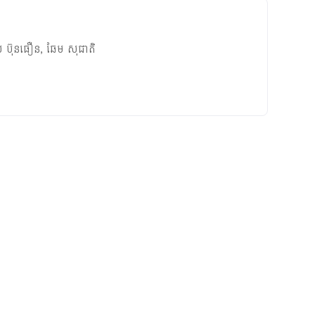
យ​ ប៊ុនធឿន
,
ឆែម សុជាតិ