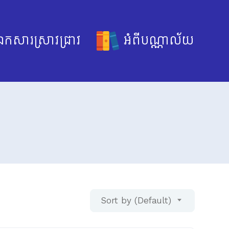
កសារស្រាវជ្រាវ
អំពីបណ្ណាល័យ
Sort by (Default)