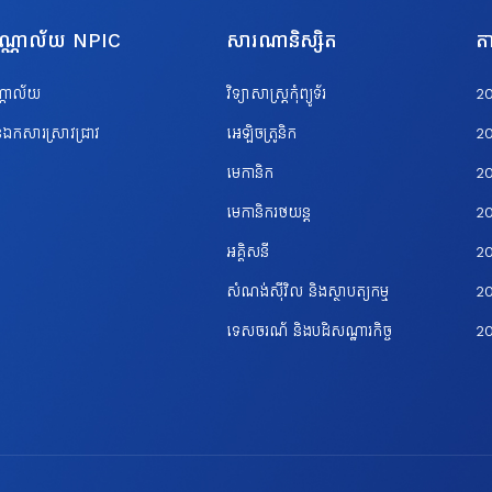
បណ្ណាល័យ NPIC
សារណានិស្សិត
តា
ណ្ណាល័យ
វិទ្យាសាស្ត្រកុំព្យូទ័រ
2
ឯកសារស្រាវជ្រាវ
អេឡិចត្រូនិក
2
មេកានិក
2
មេកានិករថយន្ត
2
អគ្គិសនី
2
សំណង់ស៊ីវិល និងស្ថាបត្យកម្ម
20
ទេសចរណ័ និងបដិសណ្ឋារកិច្ច
2