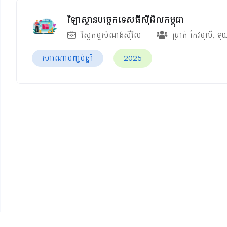
វិទ្យាស្ថានបច្ចេកទេសធីស៊ីអិលកម្ពុជា
វិស្វកម្មសំណង់ស៊ីវិល
ប្រាក់ កែវមុលី
,
ទុ
សារណាបញ្ចប់ឆ្នាំ
2025