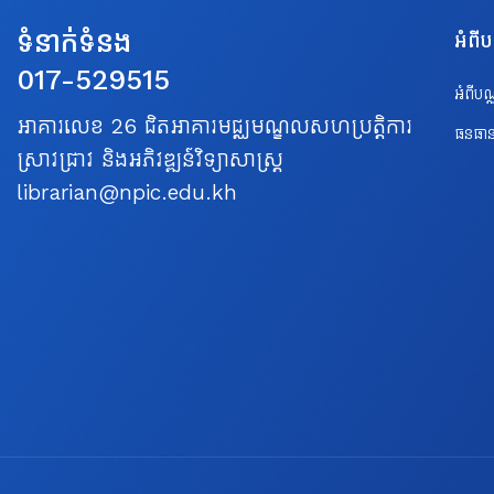
ទំនាក់ទំនង
អំពី
017-529515
អំពីប
អាគារលេខ 26 ជិតអាគារមជ្ឈមណ្ឌលសហប្រត្តិការ
ធនធាន
ស្រាវជ្រាវ និងអភិវឌ្ឍន៍វិទ្យាសាស្ត្រ
librarian@npic.edu.kh