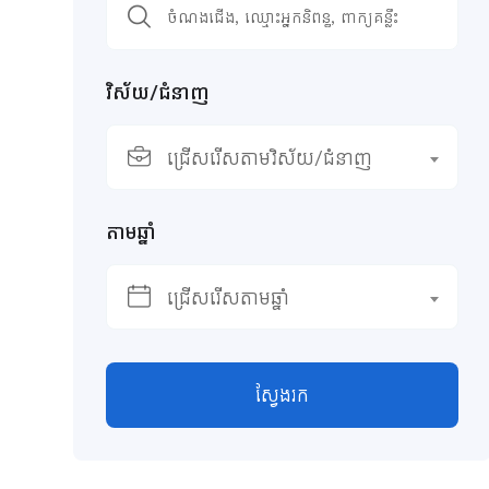
វិស័យ/ជំនាញ
ជ្រើសរើសតាមវិស័យ/ជំនាញ
តាមឆ្នាំ
ជ្រើសរើសតាមឆ្នាំ
ស្វែងរក