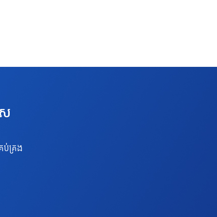
េស
រប់គ្រង