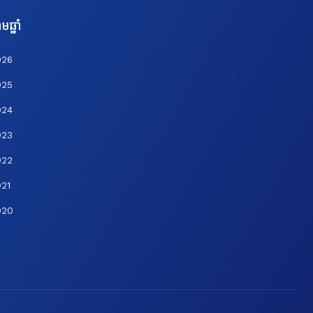
មឆ្នាំ
026
025
024
023
022
21
020