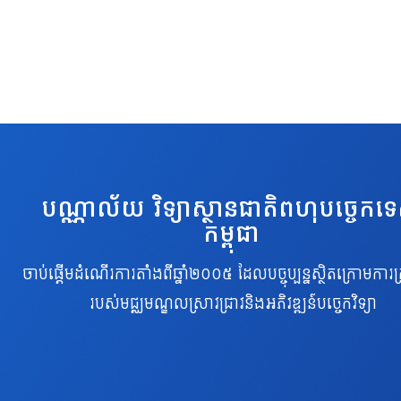
បណ្ណាល័យ វិទ្យាស្ថានជាតិពហុបច្ចេកទ
កម្ពុជា
ចាប់ផ្តើមដំណើរការតាំងពីឆ្នាំ២០០៥ ដែលបច្ចុប្បន្នស្ថិតក្រោមការគ្
របស់មជ្ឈមណ្ឌលស្រាវជ្រាវនិងអភិវឌ្ឍន៍បច្ចេកវិទ្យា