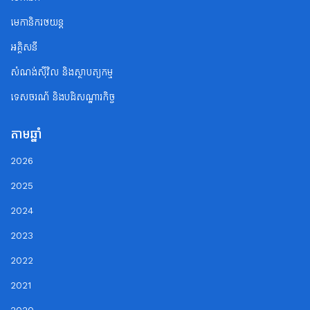
មេកានិករថយន្ត
អគ្គិសនី
សំណង់ស៊ីវិល និងស្ថាបត្យកម្ម
ទេសចរណ័ និងបដិសណ្ឋារកិច្ច
តាមឆ្នាំ
2026
2025
2024
2023
2022
2021