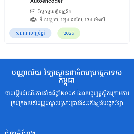
Autoencoder
វិស្វកម្មអេឡិចត្រូនិក
អ៊ុំ សុវឌ្ឍនា
,
ឡេង វេងសែ
,
ផេង ម៉េងស៊ឺ
សារណាបញ្ចប់ឆ្នាំ
2025
បណ្ណាល័យ វិទ្យាស្ថានជាតិពហុបច្ចេកទេស
កម្ពុជា
ចាប់ផ្តើមដំណើរការតាំងពីឆ្នាំ២០០៥ ដែលបច្ចុប្បន្នស្ថិតក្រោមការ
គ្រប់គ្រងរបស់មជ្ឈមណ្ឌលស្រាវជ្រាវនិងអភិវឌ្ឍន៍បច្ចេកវិទ្យា
ទំនាក់ទំនង