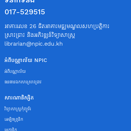
017-529515
អាគារលេខ 26 ជិតអាគារមជ្ឈមណ្ឌលសហប្រត្តិការ
ស្រាវជ្រាវ និងអភិវឌ្ឍន៍វិទ្យាសាស្ត្រ
librarian@npic.edu.kh
អំពីបណ្ណាល័យ NPIC
អំពីបណ្ណាល័យ
ធនធានឯកសារស្រាវជ្រាវ
សារណានិស្សិត
វិទ្យាសាស្ត្រកុំព្យូទ័រ
អេឡិចត្រូនិក
មេកានិក