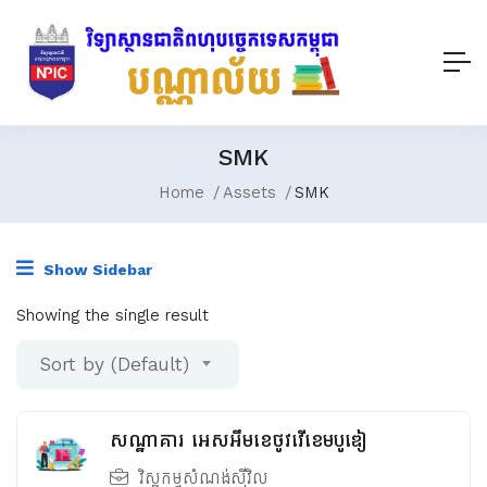
SMK
Home
Assets
SMK
Show Sidebar
Showing the single result
Sort by (Default)
សណ្ឋាគារ អេសអឹមខេថូវវើខេមបូឌៀ
វិស្វកម្មសំណង់ស៊ីវិល