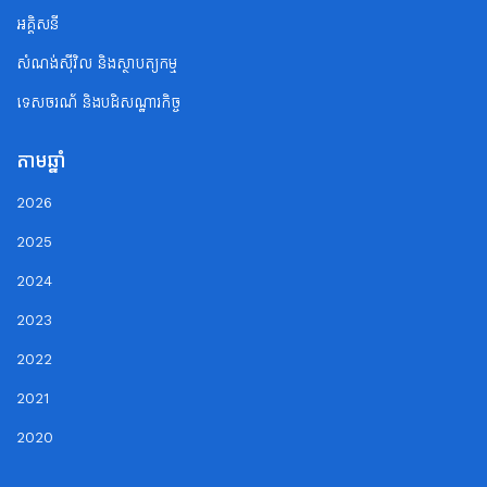
អគ្គិសនី
សំណង់ស៊ីវិល និងស្ថាបត្យកម្ម
ទេសចរណ័ និងបដិសណ្ឋារកិច្ច
តាមឆ្នាំ
2026
2025
2024
2023
2022
2021
2020