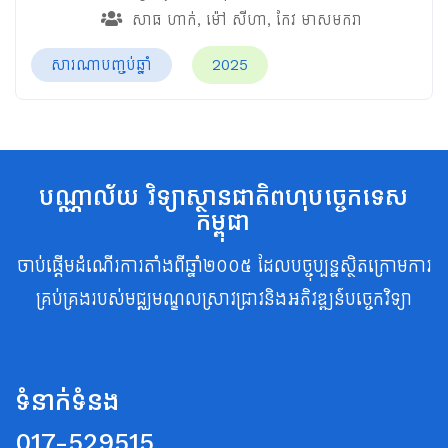
សាធ ហាក់
,
ម៉ៅ សីហា
,
កែវ មាសមករា
សារណាបញ្ចប់ឆ្នាំ
2025
បណ្ណាល័យ វិទ្យាស្ថានជាតិពហុបច្ចេកទេស
កម្ពុជា
ចាប់ផ្តើមដំណើរការតាំងពីឆ្នាំ២០០៥ ដែលបច្ចុប្បន្នស្ថិតក្រោមការ
គ្រប់គ្រងរបស់មជ្ឈមណ្ឌលស្រាវជ្រាវនិងអភិវឌ្ឍន៍បច្ចេកវិទ្យា
ទំនាក់ទំនង
017-529515