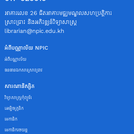
អាគារលេខ 26 ជិតអាគារមជ្ឈមណ្ឌលសហប្រត្តិការ
ស្រាវជ្រាវ និងអភិវឌ្ឍន៍វិទ្យាសាស្ត្រ
librarian@npic.edu.kh
អំពីបណ្ណាល័យ NPIC
អំពីបណ្ណាល័យ
ធនធានឯកសារស្រាវជ្រាវ
សារណានិស្សិត
វិទ្យាសាស្ត្រកុំព្យូទ័រ
អេឡិចត្រូនិក
មេកានិក
មេកានិករថយន្ត