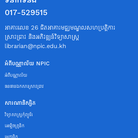
017-529515
អាគារលេខ 26 ជិតអាគារមជ្ឈមណ្ឌលសហប្រត្តិការ
ស្រាវជ្រាវ និងអភិវឌ្ឍន៍វិទ្យាសាស្ត្រ
librarian@npic.edu.kh
អំពីបណ្ណាល័យ NPIC
អំពីបណ្ណាល័យ
ធនធានឯកសារស្រាវជ្រាវ
សារណានិស្សិត
វិទ្យាសាស្ត្រកុំព្យូទ័រ
អេឡិចត្រូនិក
មេកានិក