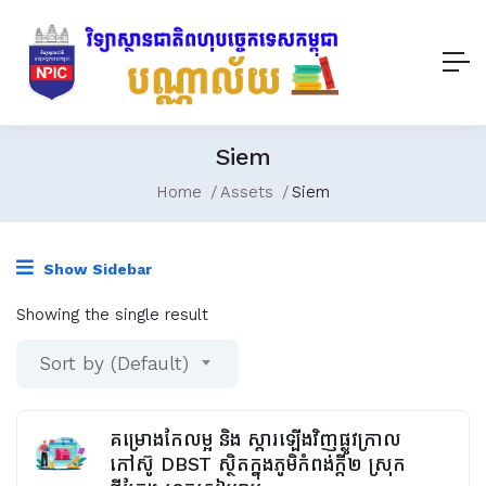
Siem
Home
Assets
Siem
Show Sidebar
Showing the single result
Sort by (Default)
គម្រោងកែលម្អ និង ស្ដារឡើងវិញផ្លូវក្រាល
កៅស៊ូ DBST​ ស្ថិតក្នុងភូមិកំពង់ក្តី២ ស្រុក