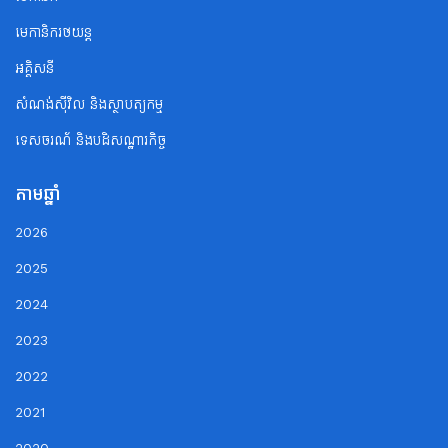
មេកានិករថយន្ត
អគ្គិសនី
សំណង់ស៊ីវិល និងស្ថាបត្យកម្ម
ទេសចរណ័ និងបដិសណ្ឋារកិច្ច
តាមឆ្នាំ
2026
2025
2024
2023
2022
2021