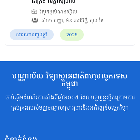
ជីក្រែង ខេត្តសៀមរាប
វិស្វកម្មសំណង់ស៊ីវិល
សំរេច បញ្ញា
,
ម៉ន សៅរ៍រិទ្ធី
,
កុយ ថែ
សារណាបញ្ចប់ឆ្នាំ
2025
បណ្ណាល័យ វិទ្យាស្ថានជាតិពហុបច្ចេកទេស
កម្ពុជា
ចាប់ផ្តើមដំណើរការតាំងពីឆ្នាំ២០០៥ ដែលបច្ចុប្បន្នស្ថិតក្រោមការ
គ្រប់គ្រងរបស់មជ្ឈមណ្ឌលស្រាវជ្រាវនិងអភិវឌ្ឍន៍បច្ចេកវិទ្យា
ទំនាក់ទំនង