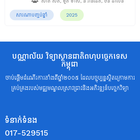
សាត សិត
,
មួត​ មាស
,
នី វ៉ាន់ដេត
,
ចន ដាលីន
សារណាបញ្ចប់ឆ្នាំ
2025
បណ្ណាល័យ វិទ្យាស្ថានជាតិពហុបច្ចេកទេស
កម្ពុជា
ចាប់ផ្តើមដំណើរការតាំងពីឆ្នាំ២០០៥ ដែលបច្ចុប្បន្នស្ថិតក្រោមការ
គ្រប់គ្រងរបស់មជ្ឈមណ្ឌលស្រាវជ្រាវនិងអភិវឌ្ឍន៍បច្ចេកវិទ្យា
ទំនាក់ទំនង
017-529515