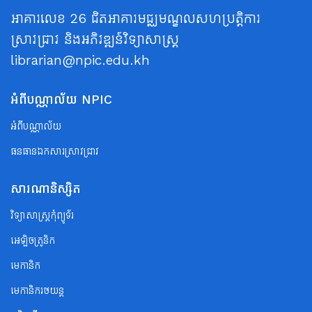
អាគារលេខ 26 ជិតអាគារមជ្ឈមណ្ឌលសហប្រត្តិការ
ស្រាវជ្រាវ និងអភិវឌ្ឍន៍វិទ្យាសាស្ត្រ
librarian@npic.edu.kh
អំពីបណ្ណាល័យ NPIC
អំពីបណ្ណាល័យ
ធនធានឯកសារស្រាវជ្រាវ
សារណានិស្សិត
វិទ្យាសាស្ត្រកុំព្យូទ័រ
អេឡិចត្រូនិក
មេកានិក
មេកានិករថយន្ត