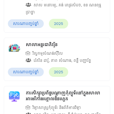
សាស មនោរម្យ
,
គង់ ពេជ្រសំរេច
,
ខន ណនពុទ្ធ
ប្រាថ្នា
សារណាបញ្ចប់ឆ្នាំ
2025
សាលាអន្តរជាតិវរ្ម័ន
វិស្វកម្មសំណង់ស៊ីវិល
រ៉េតរិន ដារ៉ូ
,
ភាព សំណាង
,
ពន្លឺ​ បញ្ញារ័ត្ន
សារណាបញ្ចប់ឆ្នាំ
2025
ការសិក្សាប្រព័ន្ធបណ្ដាញកុំព្យូទ័រនៅក្នុងសាលា
អាមេរិកាំងហ្គោលឌិនហ្គេត
វិទ្យាសាស្ត្រកុំព្យូទ័រ និងព័ត៌មានវិទ្យា