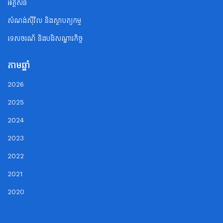
អគ្គិសនី
សំណង់ស៊ីវិល និងស្ថាបត្យកម្ម
ទេសចរណ័ និងបដិសណ្ឋារកិច្ច
តាមឆ្នាំ
2026
2025
2024
2023
2022
2021
2020