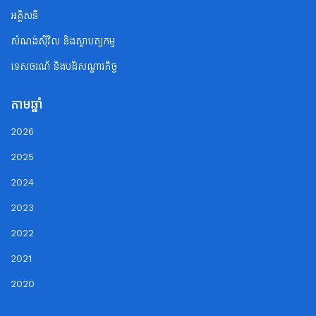
អគ្គិសនី
សំណង់ស៊ីវិល និងស្ថាបត្យកម្ម
ទេសចរណ័ និងបដិសណ្ឋារកិច្ច
តាមឆ្នាំ
2026
2025
2024
2023
2022
2021
2020