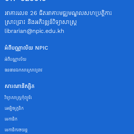
អាគារលេខ 26 ជិតអាគារមជ្ឈមណ្ឌលសហប្រត្តិការ
ស្រាវជ្រាវ និងអភិវឌ្ឍន៍វិទ្យាសាស្ត្រ
librarian@npic.edu.kh
អំពីបណ្ណាល័យ NPIC
អំពីបណ្ណាល័យ
ធនធានឯកសារស្រាវជ្រាវ
សារណានិស្សិត
វិទ្យាសាស្ត្រកុំព្យូទ័រ
អេឡិចត្រូនិក
មេកានិក
មេកានិករថយន្ត