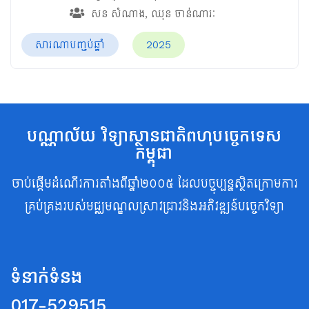
សន សំណាង
,
ឈុន ចាន់ណារៈ
សារណាបញ្ចប់ឆ្នាំ
2025
បណ្ណាល័យ វិទ្យាស្ថានជាតិពហុបច្ចេកទេស
កម្ពុជា
ចាប់ផ្តើមដំណើរការតាំងពីឆ្នាំ២០០៥ ដែលបច្ចុប្បន្នស្ថិតក្រោមការ
គ្រប់គ្រងរបស់មជ្ឈមណ្ឌលស្រាវជ្រាវនិងអភិវឌ្ឍន៍បច្ចេកវិទ្យា
ទំនាក់ទំនង
017-529515