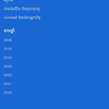
អគ្គិសនី
សំណង់ស៊ីវិល និងស្ថាបត្យកម្ម
ទេសចរណ័ និងបដិសណ្ឋារកិច្ច
តាមឆ្នាំ
2026
2025
2024
2023
2022
2021
2020