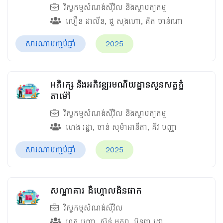
វិស្វកម្មសំណង់ស៊ីវិល និងស្ថាបត្យកម្ម
លឿន ដាលីន
,
ជួ សុងហោ
,
គិត ចាន់ណា
សារណាបញ្ចប់ឆ្នាំ
2025
អភិរក្ស និងអភិវឌ្ឍរមណីយដ្ឋានសួនសត្វភ្នំ
តាម៉ៅ
វិស្វកម្មសំណង់ស៊ីវិល និងស្ថាបត្យកម្ម
ហេង រដ្ឋា
,
ចាន់ សុម៉ាអានីតា
,
គីវ បញ្ញា
សារណាបញ្ចប់ឆ្នាំ
2025
សណ្ឋាគារ ដឺហ្គោលដិនផាក
វិស្វកម្មសំណង់ស៊ីវិល
ហួត បញ្ញា
,
ស៊ន់ មករា
,
ប៊ុនជា រដ្ឋា