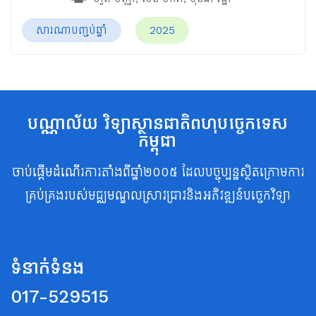
សារណាបញ្ចប់ឆ្នាំ
2025
បណ្ណាល័យ វិទ្យាស្ថានជាតិពហុបច្ចេកទេស
កម្ពុជា
ចាប់ផ្តើមដំណើរការតាំងពីឆ្នាំ២០០៥ ដែលបច្ចុប្បន្នស្ថិតក្រោមការ
គ្រប់គ្រងរបស់មជ្ឈមណ្ឌលស្រាវជ្រាវនិងអភិវឌ្ឍន៍បច្ចេកវិទ្យា
ទំនាក់ទំនង
017-529515