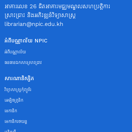
អាគារលេខ 26 ជិតអាគារមជ្ឈមណ្ឌលសហប្រត្តិការ
ស្រាវជ្រាវ និងអភិវឌ្ឍន៍វិទ្យាសាស្ត្រ
librarian@npic.edu.kh
អំពីបណ្ណាល័យ NPIC
អំពីបណ្ណាល័យ
ធនធានឯកសារស្រាវជ្រាវ
សារណានិស្សិត
វិទ្យាសាស្ត្រកុំព្យូទ័រ
អេឡិចត្រូនិក
មេកានិក
មេកានិករថយន្ត