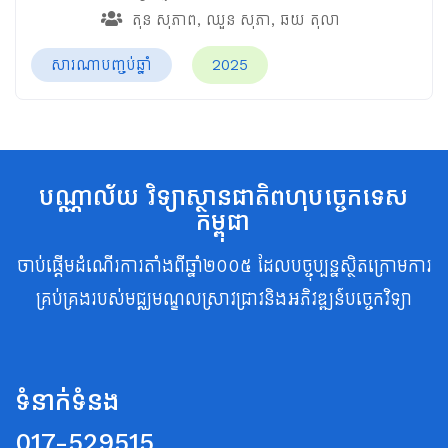
តុន សុភាព
,
ឈួន សុភា
,
ឆយ តុលា
សារណាបញ្ចប់ឆ្នាំ
2025
បណ្ណាល័យ វិទ្យាស្ថានជាតិពហុបច្ចេកទេស
កម្ពុជា
ចាប់ផ្តើមដំណើរការតាំងពីឆ្នាំ២០០៥ ដែលបច្ចុប្បន្នស្ថិតក្រោមការ
គ្រប់គ្រងរបស់មជ្ឈមណ្ឌលស្រាវជ្រាវនិងអភិវឌ្ឍន៍បច្ចេកវិទ្យា
ទំនាក់ទំនង
017-529515