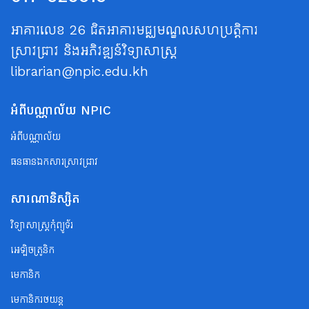
អាគារលេខ 26 ជិតអាគារមជ្ឈមណ្ឌលសហប្រត្តិការ
ស្រាវជ្រាវ និងអភិវឌ្ឍន៍វិទ្យាសាស្ត្រ
librarian@npic.edu.kh
អំពីបណ្ណាល័យ NPIC
អំពីបណ្ណាល័យ
ធនធានឯកសារស្រាវជ្រាវ
សារណានិស្សិត
វិទ្យាសាស្ត្រកុំព្យូទ័រ
អេឡិចត្រូនិក
មេកានិក
មេកានិករថយន្ត