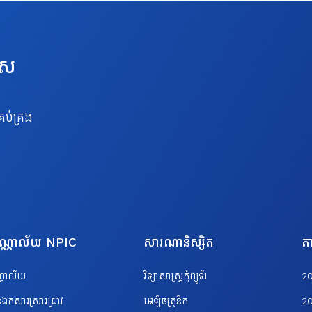
េស
រប់គ្រង
បណ្ណាល័យ NPIC
សារណានិស្សិត
តា
ណ្ណាល័យ
វិទ្យាសាស្ត្រកុំព្យូទ័រ
2
ឯកសារស្រាវជ្រាវ
អេឡិចត្រូនិក
2