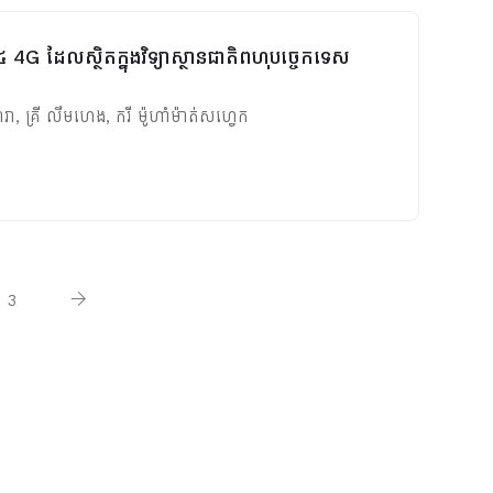
4G ដែលស្ថិតក្នុងវិទ្យាស្ថានជាតិពហុបច្ចេកទេស
ារា
,
គ្រី លឹមហេង
,
ករី​ ម៉ូហាំម៉ាត់សហ្វេក
3