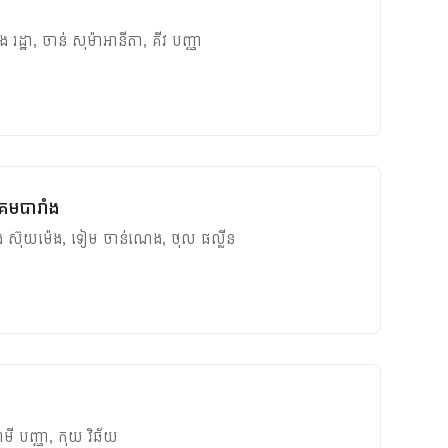
 រដ្ឋា
,
ចាន់ សុម៉ាអានីតា
,
គីវ បញ្ញា
ិគមបារាំង
ង ស៊ុយម៉េង
,
ទៀម ចាន់ណេង
,
ថុល ផល្លីន
មី បញ្ញា
,
កុយ វិឆ័យ