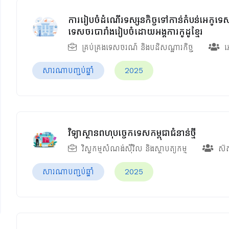
ការរៀបចំដំណើរទស្សនកិច្ចទៅកាន់តំបន់អេកូទេ
ទេសចរបារាំងរៀបចំដោយអង្គការកូដូខ្មែរ
គ្រប់គ្រងទេសចរណ៍ និងបដិសណ្ឋារកិច្ច
អ
សារណាបញ្ចប់ឆ្នាំ
2025
វិទ្យាស្ថានពហុបច្ចេកទេសកម្ពុជាជំនាន់ថ្មី
វិស្វកម្មសំណង់ស៊ីវិល និងស្ថាបត្យកម្ម
ស៊
សារណាបញ្ចប់ឆ្នាំ
2025