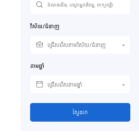
វិស័យ/ជំនាញ
ជ្រើសរើសតាមវិស័យ/ជំនាញ
តាមឆ្នាំ
ជ្រើសរើសតាមឆ្នាំ
ស្វែងរក