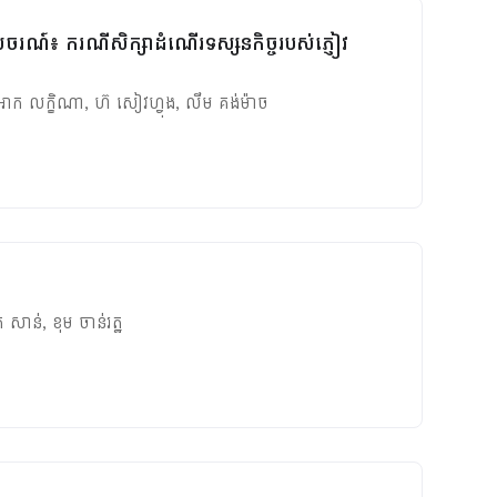
សចរណ៍៖ ករណីសិក្សាដំណើរទស្សនកិច្ចរបស់ភ្ញៀវ
ោក លក្ខិណា
,
ហ៊ សៀវហ្វុង
,
លឹម គង់ម៉ាច
ត សាន់
,
ខុម ចាន់រត្ឋ