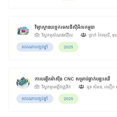
វិទ្យាស្ថានបច្ចេកទេសធីស៊ីអិលកម្ពុជា
វិស្វកម្មសំណង់ស៊ីវិល
ប្រាក់ កែវមុលី
,
ទុ
សារណាបញ្ចប់ឆ្នាំ
2025
ការបង្កើតម៉ាស៊ីន CNC សម្រាប់ឆ្លាក់បន្ទះឈើ
វិស្វកម្មអេឡិចត្រូនិក
អូន សំអន
,
ឈឿប 
សារណាបញ្ចប់ឆ្នាំ
2025