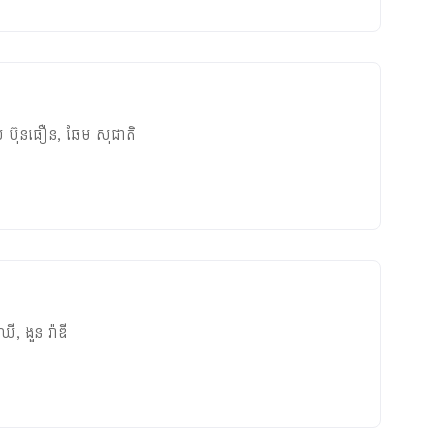
យ​ ប៊ុនធឿន
,
ឆែម សុជាតិ
ឈី
,
ងួន រ៉ាឌី