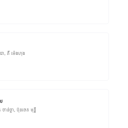
 ជា
,
ភី ម៉េងហុង
ថល
ត ចាន់ថ្លា
,
ប៊ុនថេត មុន្នី