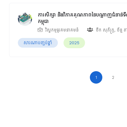
ការសិក្សា និងវិភាគគុណភាពនៃបណ្ដាញជំនាន់ទី៤ 
កម្ពុជា
វិស្វកម្មទូរគមនាគមន៍
ចិក សុភ័ក្រ្ក
,
ច័ន្ទ ត
សារណាបញ្ចប់ឆ្នាំ
2025
1
2