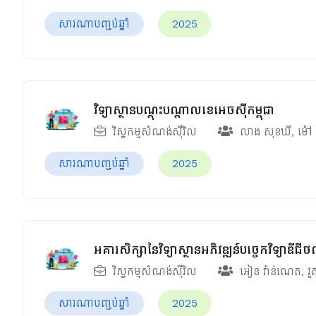
សារណាបញ្ចប់ឆ្នាំ
2025
វិទ្យាស្ថានបណ្តុះបណ្តាលខេអេចស៊ីកម្ពុជា
វិស្វកម្មសំណង់ស៊ីវិល
លាង សុខឃី
,
ម៉ៅ
សារណាបញ្ចប់ឆ្នាំ
2025
អគារសិក្សានៃវិទ្យាស្ថានអភិវឌ្ឍន៍បច្ចេកវិទ្យាឌីជី
វិស្វកម្មសំណង់ស៊ីវិល
អៀន វ៉ាន់ណេត
,
វួ
សារណាបញ្ចប់ឆ្នាំ
2025