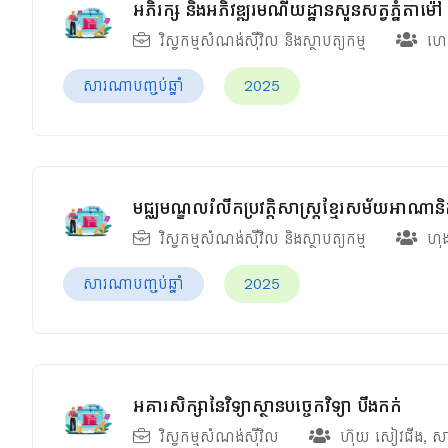
អភិរក្ស និងអភិវឌ្ឍរមណីយដ្ឋានសួនសត្វភ្នំតាម៉ៅ
វិស្វកម្មសំណង់ស៊ីវិល និងស្ថាបត្យកម្ម
ហេង
សារណាបញ្ចប់ឆ្នាំ
2025
មជ្ឈមណ្ឌលរំលឹកប្រវត្តិសាស្រ្តខ្មែរសម័យអាណាន
វិស្វកម្មសំណង់ស៊ីវិល និងស្ថាបត្យកម្ម
ហុ
សារណាបញ្ចប់ឆ្នាំ
2025
អគារសិក្សានៃវិទ្យាស្ថានបច្ចេកវិទ្យា បឹងកក់
វិស្វកម្មសំណង់ស៊ីវិល
ហ៊ុយ សៀវជីង
,
សា