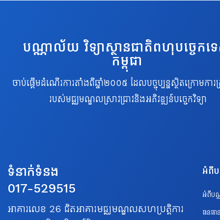
បណ្ណាល័យ វិទ្យាស្ថានជាតិពហុបច្ចេកទ
កម្ពុជា
ចាប់ផ្តើមដំណើរការតាំងពីឆ្នាំ២០០៥ ដែលបច្ចុប្បន្នស្ថិតក្រោមការគ្
របស់មជ្ឈមណ្ឌលស្រាវជ្រាវនិងអភិវឌ្ឍន៍បច្ចេកវិទ្យា
ទំនាក់ទំនង
អំពី
017-529515
អំពីប
អាគារលេខ 26 ជិតអាគារមជ្ឈមណ្ឌលសហប្រត្តិការ
ធនធាន