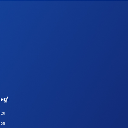
មឆ្នាំ
026
025