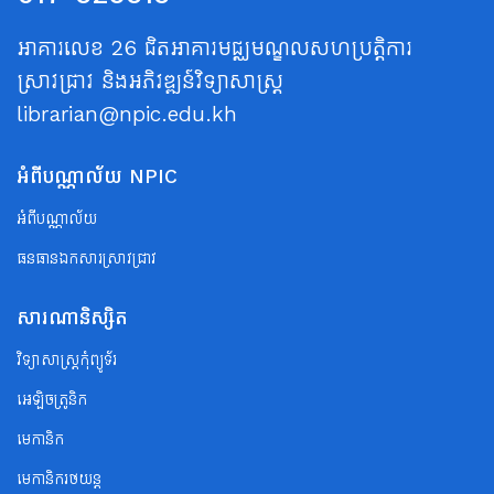
អាគារលេខ 26 ជិតអាគារមជ្ឈមណ្ឌលសហប្រត្តិការ
ស្រាវជ្រាវ និងអភិវឌ្ឍន៍វិទ្យាសាស្ត្រ
librarian@npic.edu.kh
អំពីបណ្ណាល័យ NPIC
អំពីបណ្ណាល័យ
ធនធានឯកសារស្រាវជ្រាវ
សារណានិស្សិត
វិទ្យាសាស្ត្រកុំព្យូទ័រ
អេឡិចត្រូនិក
មេកានិក
មេកានិករថយន្ត