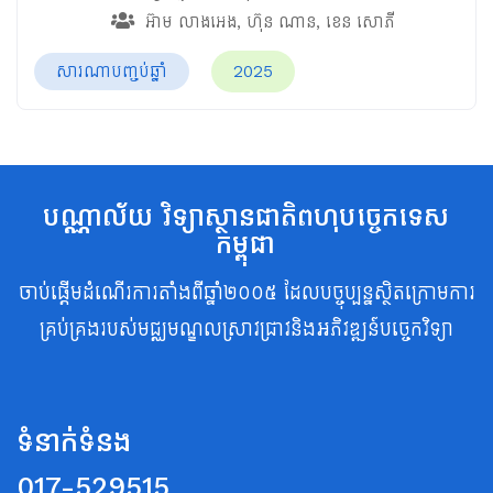
អ៊ាម​ លាងអេង
,
ហ៊ុន ណាន
,
ខេន សោភី
សារណាបញ្ចប់ឆ្នាំ
2025
បណ្ណាល័យ វិទ្យាស្ថានជាតិពហុបច្ចេកទេស
កម្ពុជា
ចាប់ផ្តើមដំណើរការតាំងពីឆ្នាំ២០០៥ ដែលបច្ចុប្បន្នស្ថិតក្រោមការ
គ្រប់គ្រងរបស់មជ្ឈមណ្ឌលស្រាវជ្រាវនិងអភិវឌ្ឍន៍បច្ចេកវិទ្យា
ទំនាក់ទំនង
017-529515