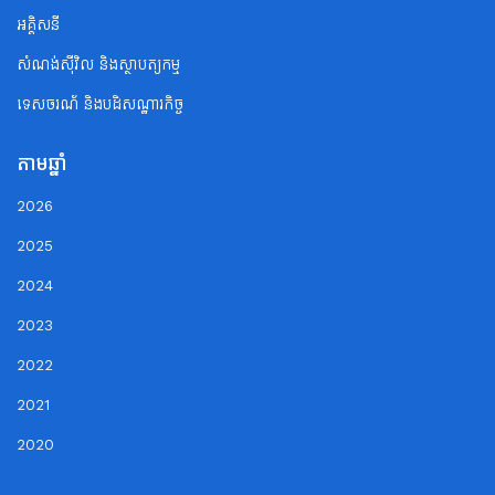
អគ្គិសនី
សំណង់ស៊ីវិល និងស្ថាបត្យកម្ម
ទេសចរណ័ និងបដិសណ្ឋារកិច្ច
តាមឆ្នាំ
2026
2025
2024
2023
2022
2021
2020