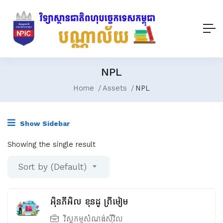
NPL
Home
Assets
NPL
Show Sidebar
Showing the single result
Sort by (Default)
អ៊ិនភីអិល ខុនដូ ព្រីមៀម
វិស្វកម្មសំណង់ស៊ីវិល