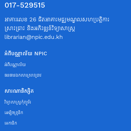
017-529515
អាគារលេខ 26 ជិតអាគារមជ្ឈមណ្ឌលសហប្រត្តិការ
ស្រាវជ្រាវ និងអភិវឌ្ឍន៍វិទ្យាសាស្ត្រ
librarian@npic.edu.kh
អំពីបណ្ណាល័យ NPIC
អំពីបណ្ណាល័យ
ធនធានឯកសារស្រាវជ្រាវ
សារណានិស្សិត
វិទ្យាសាស្ត្រកុំព្យូទ័រ
អេឡិចត្រូនិក
មេកានិក