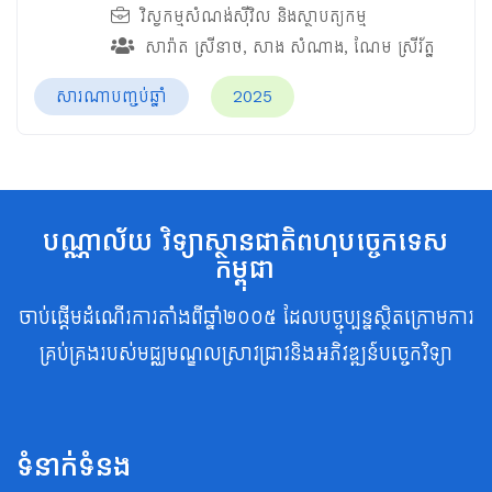
វិស្វកម្មសំណង់ស៊ីវិល និងស្ថាបត្យកម្ម
សារ៉ាត ស្រីនាថ
,
សាង សំណាង
,
ណែម ស្រីរ័ត្ន
សារណាបញ្ចប់ឆ្នាំ
2025
បណ្ណាល័យ វិទ្យាស្ថានជាតិពហុបច្ចេកទេស
កម្ពុជា
ចាប់ផ្តើមដំណើរការតាំងពីឆ្នាំ២០០៥ ដែលបច្ចុប្បន្នស្ថិតក្រោមការ
គ្រប់គ្រងរបស់មជ្ឈមណ្ឌលស្រាវជ្រាវនិងអភិវឌ្ឍន៍បច្ចេកវិទ្យា
ទំនាក់ទំនង