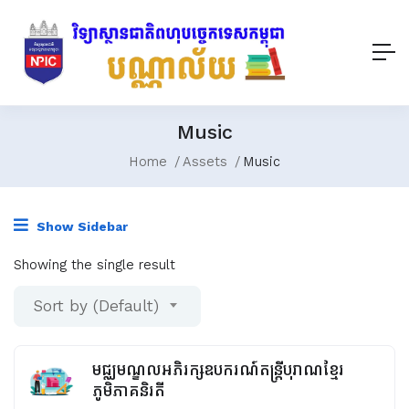
Music
Home
Assets
Music
Show Sidebar
Showing the single result
Sort by (Default)
មជ្ឈមណ្ឌលអភិរក្សឧបករណ៍តន្រ្តីបុរាណខ្មែរ
ភូមិភាគនិរតី