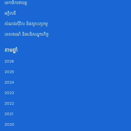
មេកានិករថយន្ត
អគ្គិសនី
សំណង់ស៊ីវិល និងស្ថាបត្យកម្ម
ទេសចរណ័ និងបដិសណ្ឋារកិច្ច
តាមឆ្នាំ
2026
2025
2024
2023
2022
2021
2020