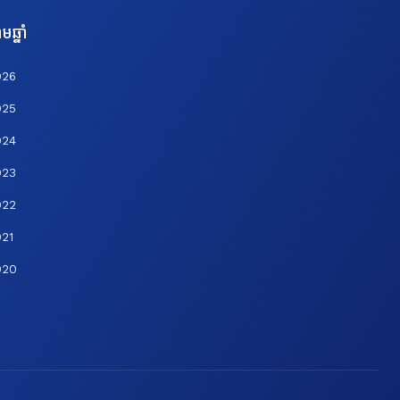
មឆ្នាំ
026
025
024
023
022
21
020