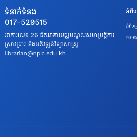
ទំនាក់ទំនង
អំពី
017-529515
អំពីប
អាគារលេខ 26 ជិតអាគារមជ្ឈមណ្ឌលសហប្រត្តិការ
ធនធាន
ស្រាវជ្រាវ និងអភិវឌ្ឍន៍វិទ្យាសាស្ត្រ
librarian@npic.edu.kh