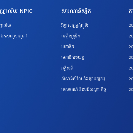
បណ្ណាល័យ NPIC
សារណានិស្សិត
តា
ណ្ណាល័យ
វិទ្យាសាស្ត្រកុំព្យូទ័រ
2
ឯកសារស្រាវជ្រាវ
អេឡិចត្រូនិក
2
មេកានិក
2
មេកានិករថយន្ត
2
អគ្គិសនី
2
សំណង់ស៊ីវិល និងស្ថាបត្យកម្ម
20
ទេសចរណ័ និងបដិសណ្ឋារកិច្ច
2