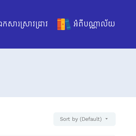
កសារស្រាវជ្រាវ
អំពីបណ្ណាល័យ
Sort by (Default)