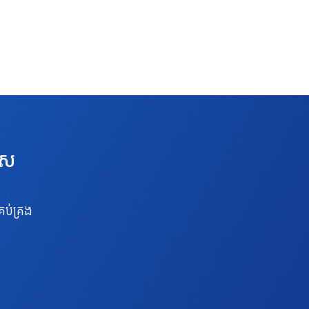
េស
រប់គ្រង