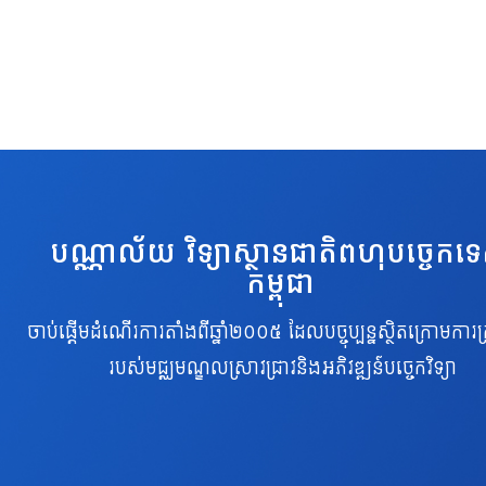
បណ្ណាល័យ វិទ្យាស្ថានជាតិពហុបច្ចេកទ
កម្ពុជា
ចាប់ផ្តើមដំណើរការតាំងពីឆ្នាំ២០០៥ ដែលបច្ចុប្បន្នស្ថិតក្រោមការគ្
របស់មជ្ឈមណ្ឌលស្រាវជ្រាវនិងអភិវឌ្ឍន៍បច្ចេកវិទ្យា