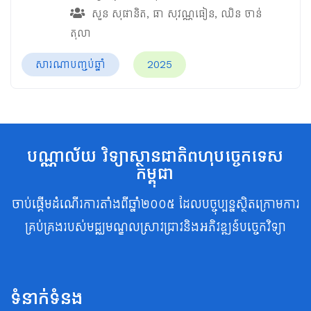
សួន សុផានិត
,
ធា សុវណ្ណធៀន
,
ឈិន ចាន់
តុលា
សារណាបញ្ចប់ឆ្នាំ
2025
បណ្ណាល័យ វិទ្យាស្ថានជាតិពហុបច្ចេកទេស
កម្ពុជា
ចាប់ផ្តើមដំណើរការតាំងពីឆ្នាំ២០០៥ ដែលបច្ចុប្បន្នស្ថិតក្រោមការ
គ្រប់គ្រងរបស់មជ្ឈមណ្ឌលស្រាវជ្រាវនិងអភិវឌ្ឍន៍បច្ចេកវិទ្យា
ទំនាក់ទំនង