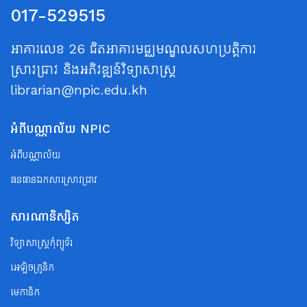
017-529515
អាគារលេខ 26 ជិតអាគារមជ្ឈមណ្ឌលសហប្រត្តិការ
ស្រាវជ្រាវ និងអភិវឌ្ឍន៍វិទ្យាសាស្ត្រ
librarian@npic.edu.kh
អំពីបណ្ណាល័យ NPIC
អំពីបណ្ណាល័យ
ធនធានឯកសារស្រាវជ្រាវ
សារណានិស្សិត
វិទ្យាសាស្ត្រកុំព្យូទ័រ
អេឡិចត្រូនិក
មេកានិក