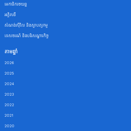
មេកានិករថយន្ត
អគ្គិសនី
សំណង់ស៊ីវិល និងស្ថាបត្យកម្ម
ទេសចរណ័ និងបដិសណ្ឋារកិច្ច
តាមឆ្នាំ
2026
2025
2024
2023
2022
2021
2020